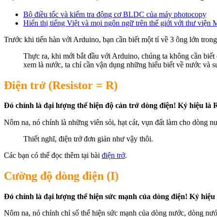
Bộ điều tốc và kiểm tra động cơ BLDC của máy photocopy
Hiển thị tiếng Việt và mọi ngôn ngữ trên thế giới với thư viện
Trước khi tiến hàn với Arduino, bạn cần biết một tí về 3 ông lớn tron
Thực ra, khi mới bắt đầu với Arduino, chúng ta không cần biết 
xem là nước, ta chỉ cần vận dụng những hiểu biết về nước và su
Điện trở (Resistor = R)
Đó chính là đại lượng thể hiện độ cản trở dòng điện! Ký hiệu là 
Nôm na, nó chính là những viên sỏi, hạt cát, vụn đất làm cho dòng 
Thiết nghĩ, điện trở đơn giản như vậy thôi.
Các bạn có thể đọc thêm tại bài
điện trở
.
Cường độ dòng điện (I)
Đó chính là đại lượng thể hiện sức mạnh của dòng điện! Ký hiệu l
Nôm na, nó chính chỉ số thể hiện sức mạnh của dòng nước, dòng nướ