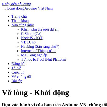
Nhảy đến nội dung
Cộng đồng Arduino Việt Nam
Trang chủ
Tham khảo
Nào cùng làm!
Khám phá thế giới dự án
C Sharp (C#)
NodeJS - IOT
VBLUno
Hacking (Sẵn sàng chứ?)
Internet of Things nào!
IoT Công nghiệp
Tự học IoT với iNut Platform
Đăng bài
Tải về
Cuộc thi
Về chúng tôi
Bài tập
Vỡ lòng - Khởi động
Dựa vào hành vi của bạn trên Arduino.VN, chúng tôi 