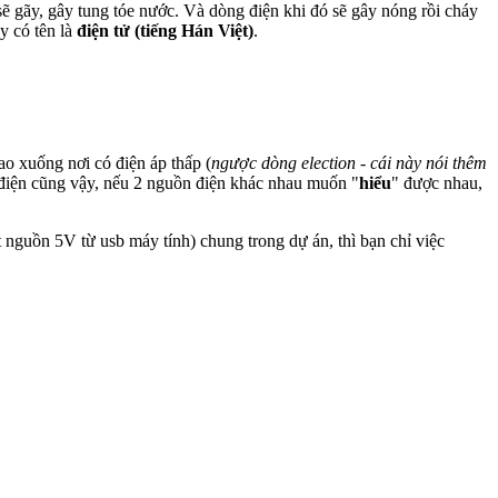
 gãy, gây tung tóe nước. Và dòng điện khi đó sẽ gây nóng rồi cháy
y có tên là
điện tử (tiếng Hán Việt)
.
ao xuống nơi có điện áp thấp (
ngược dòng election - cái này nói thêm
điện cũng vậy, nếu 2 nguồn điện khác nhau muốn "
hiểu
" được nhau,
nguồn 5V từ usb máy tính) chung trong dự án, thì bạn chỉ việc