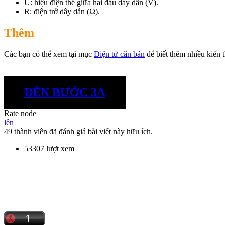
U: hiệu điện thế giữa hai đầu dây dẫn (V).
R: điện trở dây dẫn (Ω).
Thêm
Các bạn có thể xem tại mục
Điện tử căn bản
để biết thêm nhiều kiến 
ĐẾN BƯỚC 3A
Rate node
lên
49 thành viên đã đánh giá bài viết này hữu ích.
53307 lượt xem