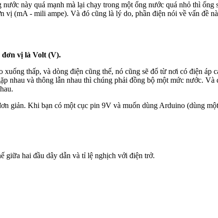
nước này quá mạnh mà lại chạy trong một ổng nước quá nhỏ thì ống sẽ
ơn vị (mA - mili ampe). Và đó cũng là lý do, phần điện nói về vấn đề nà
đơn vị là Volt (V).
o xuống thấp, và dòng điện cũng thế, nó cũng sẽ đổ từ nơi có điện áp c
ặp nhau và thông lẫn nhau thì chúng phải đồng bộ một mức nước. Và 
nhau.
đơn giản. Khi bạn có một cục pin 9V và muốn dùng Arduino (dùng một 
 giữa hai đầu dây dẫn và tỉ lệ nghịch với điện trở.