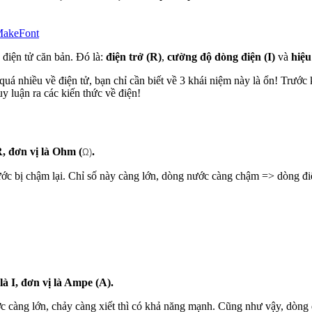
 MakeFont
g điện tử căn bản. Đó là:
điện trở (R)
,
cường độ dòng điện (I)
và
hiệu
quá nhiều về điện tử, bạn chỉ cần biết về 3 khái niệm này là ổn! Trước 
y luận ra các kiến thức về điện!
R, đơn vị là Ohm (
.
Ω)
nước bị chậm lại. Chỉ số này càng lớn, dòng nước càng chậm => dòng đ
à I, đơn vị là Ampe (A).
c càng lớn, chảy càng xiết thì có khả năng mạnh. Cũng như vậy, dòng