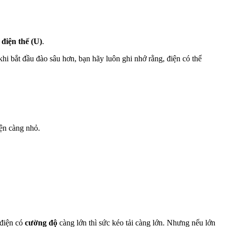
 điện thế (U)
.
khi bắt đầu đào sâu hơn, bạn hãy luôn ghi nhớ rằng, điện có thể
iện càng nhỏ.
 điện có
cường độ
càng lớn thì sức kéo tải càng lớn. Nhưng nếu lớn