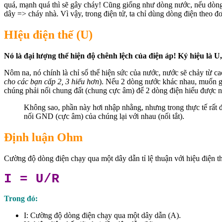
quá, mạnh quá thì sẽ gây cháy! Cũng giống như dòng nước, nếu dòng 
dây => cháy nhà. Vì vậy, trong điện tử, ta chỉ dùng dòng điện theo đ
HIệu điện thế (U)
Nó là đại lượng thể hiện độ chênh lệch của điện áp! Ký hiệu là U, 
Nôm na, nó chính là chỉ số thể hiện sức của nước, nước sẽ chảy từ ca
cho các bạn cấp 2, 3 hiểu hơn
). Nếu 2 dòng nước khác nhau, muốn g
chúng phải nối chung đất (chung cực âm) để 2 dòng điện hiểu được 
Không sao, phần này hơi nhập nhằng, nhưng trong thực tế rất 
nối GND (cực âm) của chúng lại với nhau (nối tắt).
Định luận Ohm
Cường độ dòng điện chạy qua một dây dẫn tỉ lệ thuận với hiệu điện thế
I = U/R
Trong đó:
I: Cường độ dòng điện chạy qua một dây dẫn (A).