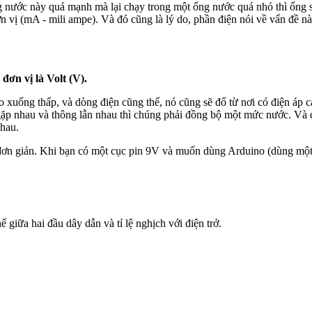
nước này quá mạnh mà lại chạy trong một ổng nước quá nhỏ thì ống sẽ
ơn vị (mA - mili ampe). Và đó cũng là lý do, phần điện nói về vấn đề nà
đơn vị là Volt (V).
o xuống thấp, và dòng điện cũng thế, nó cũng sẽ đổ từ nơi có điện áp c
ặp nhau và thông lẫn nhau thì chúng phải đồng bộ một mức nước. Và 
nhau.
đơn giản. Khi bạn có một cục pin 9V và muốn dùng Arduino (dùng một 
 giữa hai đầu dây dẫn và tỉ lệ nghịch với điện trở.