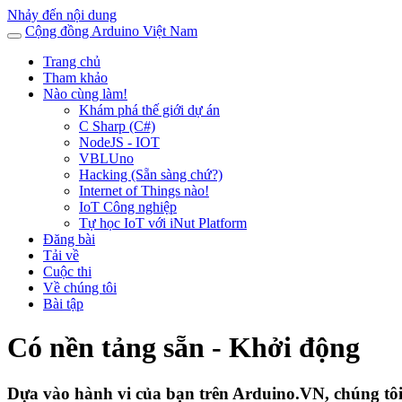
Nhảy đến nội dung
Cộng đồng Arduino Việt Nam
Trang chủ
Tham khảo
Nào cùng làm!
Khám phá thế giới dự án
C Sharp (C#)
NodeJS - IOT
VBLUno
Hacking (Sẵn sàng chứ?)
Internet of Things nào!
IoT Công nghiệp
Tự học IoT với iNut Platform
Đăng bài
Tải về
Cuộc thi
Về chúng tôi
Bài tập
Có nền tảng sẵn - Khởi động
Dựa vào hành vi của bạn trên Arduino.VN, chúng tôi 