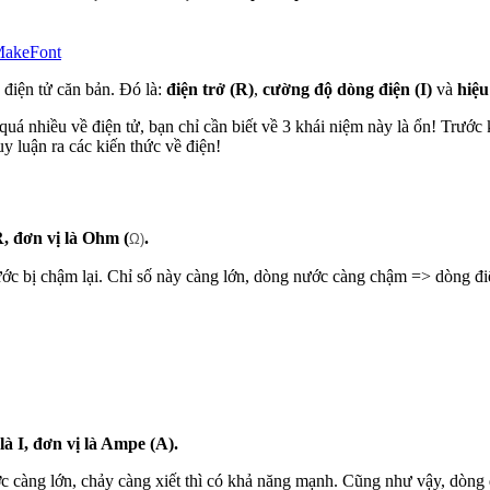
 MakeFont
g điện tử căn bản. Đó là:
điện trở (R)
,
cường độ dòng điện (I)
và
hiệu
quá nhiều về điện tử, bạn chỉ cần biết về 3 khái niệm này là ổn! Trước 
y luận ra các kiến thức về điện!
R, đơn vị là Ohm (
.
Ω)
nước bị chậm lại. Chỉ số này càng lớn, dòng nước càng chậm => dòng đ
à I, đơn vị là Ampe (A).
c càng lớn, chảy càng xiết thì có khả năng mạnh. Cũng như vậy, dòng