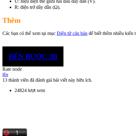
U: hiệu điện thế giữa hai đầu dây dẫn (V).
R: điện trở dây dẫn (Ω).
Thêm
Các bạn có thể xem tại mục
Điện tử căn bản
để biết thêm nhiều kiến 
ĐẾN BƯỚC 3B
Rate node
lên
13 thành viên đã đánh giá bài viết này hữu ích.
24824 lượt xem