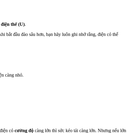
 điện thế (U)
.
khi bắt đầu đào sâu hơn, bạn hãy luôn ghi nhớ rằng, điện có thể
iện càng nhỏ.
 điện có
cường độ
càng lớn thì sức kéo tải càng lớn. Nhưng nếu lớn