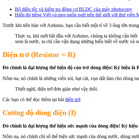
Bộ điều tốc và kiểm tra động cơ BLDC của máy photocopy
Hiển thị tiếng Việt và mọi ngôn ngữ trên thế giới với thư viện
Trước khi tiến hàn với Arduino, bạn cần biết một tí về 3 ông lớn tron
Thực ra, khi mới bắt đầu với Arduino, chúng ta không cần biết 
xem là nước, ta chỉ cần vận dụng những hiểu biết về nước và su
Điện trở (Resistor = R)
Đó chính là đại lượng thể hiện độ cản trở dòng điện! Ký hiệu là 
Nôm na, nó chính là những viên sỏi, hạt cát, vụn đất làm cho dòng 
Thiết nghĩ, điện trở đơn giản như vậy thôi.
Các bạn có thể đọc thêm tại bài
điện trở
.
Cường độ dòng điện (I)
Đó chính là đại lượng thể hiện sức mạnh của dòng điện! Ký hiệu l
Nôm na, nó chính chỉ số thể hiện sức mạnh của dòng nước, dòng nướ