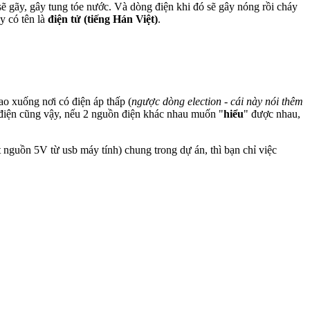
 gãy, gây tung tóe nước. Và dòng điện khi đó sẽ gây nóng rồi cháy
y có tên là
điện tử (tiếng Hán Việt)
.
ao xuống nơi có điện áp thấp (
ngược dòng election - cái này nói thêm
điện cũng vậy, nếu 2 nguồn điện khác nhau muốn "
hiểu
" được nhau,
nguồn 5V từ usb máy tính) chung trong dự án, thì bạn chỉ việc