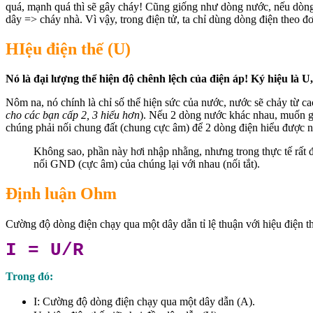
quá, mạnh quá thì sẽ gây cháy! Cũng giống như dòng nước, nếu dòng 
dây => cháy nhà. Vì vậy, trong điện tử, ta chỉ dùng dòng điện theo đ
HIệu điện thế (U)
Nó là đại lượng thể hiện độ chênh lệch của điện áp! Ký hiệu là U, 
Nôm na, nó chính là chỉ số thể hiện sức của nước, nước sẽ chảy từ ca
cho các bạn cấp 2, 3 hiểu hơn
). Nếu 2 dòng nước khác nhau, muốn g
chúng phải nối chung đất (chung cực âm) để 2 dòng điện hiểu được 
Không sao, phần này hơi nhập nhằng, nhưng trong thực tế rất 
nối GND (cực âm) của chúng lại với nhau (nối tắt).
Định luận Ohm
Cường độ dòng điện chạy qua một dây dẫn tỉ lệ thuận với hiệu điện thế
I = U/R
Trong đó:
I: Cường độ dòng điện chạy qua một dây dẫn (A).