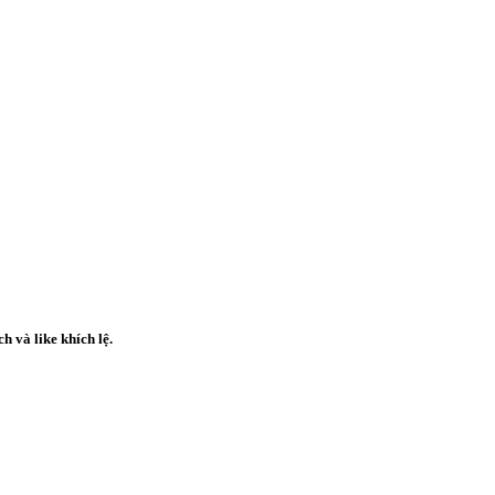
ch
và
like
khích lệ.