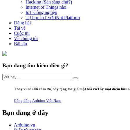
Hacking (Sẵn sàng chứ?)
Internet of Things nào!
IoT Công nghiệp
Tự học IoT với iNut Platform
Đăng bài
Tải về
Cuộc thi
Về chúng tôi
Bài tập
Bạn đang tìm kiếm điều gì?
Thay vì
nói lời
cảm ơn
,
hãy
tặng
tác giả một bài viết ấy
một điểm hữu í
Cộng đồng Arduino Việt Nam
Bạn đang ở đây
Arduino.vn