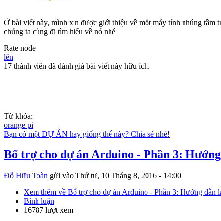
Ở bài viết này, mình xin được giới thiệu về một máy tính nhúng tầm
chúng ta cùng đi tìm hiểu về nó nhé
Rate node
lên
17 thành viên đã đánh giá bài viết này hữu ích.
Từ khóa:
orange pi
Bạn có một DỰ ÁN hay giống thế này? Chia sẻ nhé!
Bổ trợ cho dự án Arduino - Phần 3: Hướng
Đỗ Hữu Toàn
gửi vào
Thứ tư, 10 Tháng 8, 2016 - 14:00
Xem thêm
về Bổ trợ cho dự án Arduino - Phần 3: Hướng dẫn l
Bình luận
16787 lượt xem