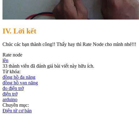
IV. Lời kết
Chúc các bạn thành công!! Thấy hay thì Rate Node cho mình nhé!!!
Rate node
lên
33 thành viên đã đánh giá bài viết này hữu ích.
Từ khóa:
đồng hồ đa năng
đồng hồ vạn năng
đo điện trở
điện trở
arduino
Chuyên mục:
Điện tử cơ bản