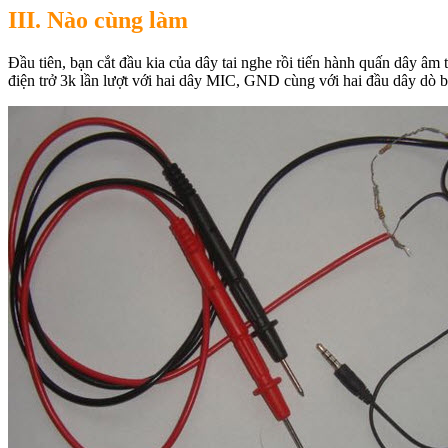
III. Nào cùng làm
Đầu tiên, bạn cắt đầu kia của dây tai nghe rồi tiến hành quấn dây âm
điện trở 3k lần lượt với hai dây MIC, GND cùng với hai đầu dây dò 