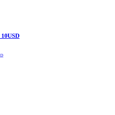
á 10USD
SD