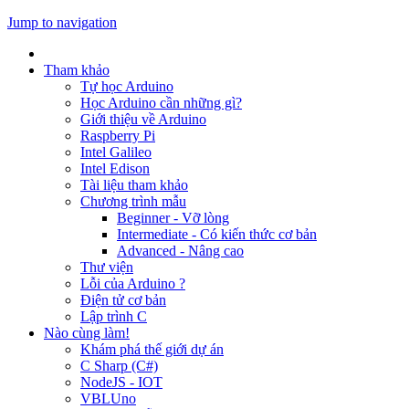
Jump to navigation
Tham khảo
Tự học Arduino
Học Arduino cần những gì?
Giới thiệu về Arduino
Raspberry Pi
Intel Galileo
Intel Edison
Tài liệu tham khảo
Chương trình mẫu
Beginner - Vỡ lòng
Intermediate - Có kiến thức cơ bản
Advanced - Nâng cao
Thư viện
Lỗi của Arduino ?
Điện tử cơ bản
Lập trình C
Nào cùng làm!
Khám phá thế giới dự án
C Sharp (C#)
NodeJS - IOT
VBLUno