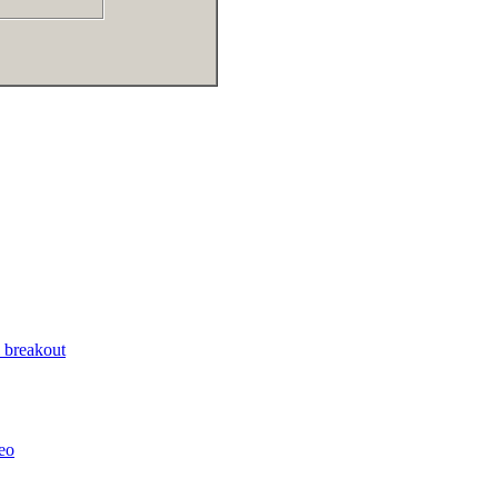
 breakout
leo