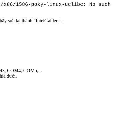
s/x86/i586-poky-linux-uclibc: No such
ãy sửa lại thành "IntelGalileo".
COM3, COM4, COM5,...
hía dưới.