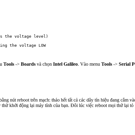
s the voltage level)

ing the voltage LOW

nu
Tools
->
Boards
và chọn
Intel Galileo
. Vào menu
Tools
->
Serial P
bằng nút reboot trên mạch: tháo hết tất cả các dây tín hiệu đang cắm và
hử khởi động lại máy tính của bạn. Đôi lúc việc reboot mọi thứ lại tỏ 