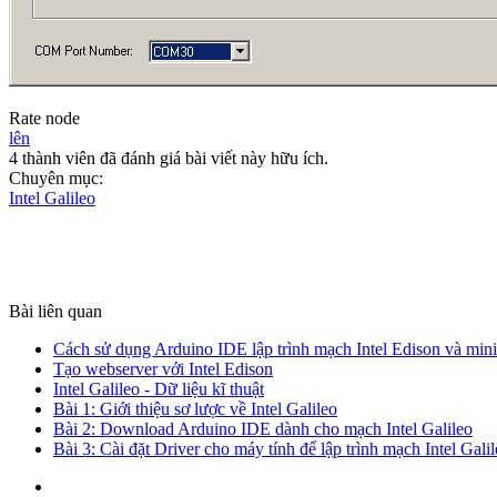
Rate node
lên
4 thành viên đã đánh giá bài viết này hữu ích.
Chuyên mục:
Intel Galileo
Bài liên quan
Cách sử dụng Arduino IDE lập trình mạch Intel Edison và mini
Tạo webserver với Intel Edison
Intel Galileo - Dữ liệu kĩ thuật
Bài 1: Giới thiệu sơ lược về Intel Galileo
Bài 2: Download Arduino IDE dành cho mạch Intel Galileo
Bài 3: Cài đặt Driver cho máy tính để lập trình mạch Intel Gali