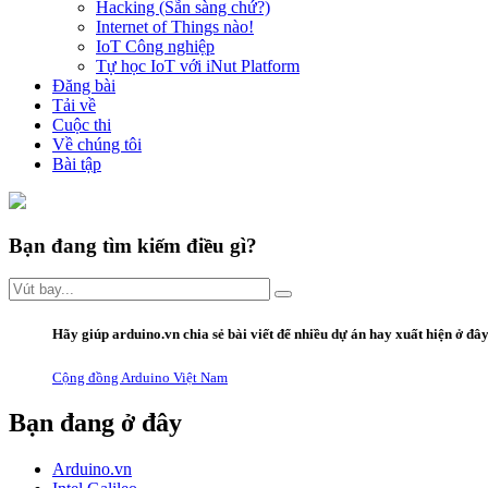
Hacking (Sẵn sàng chứ?)
Internet of Things nào!
IoT Công nghiệp
Tự học IoT với iNut Platform
Đăng bài
Tải về
Cuộc thi
Về chúng tôi
Bài tập
Bạn đang tìm kiếm điều gì?
Hãy giúp arduino.vn
chia sẻ bài viết
để nhiều dự án hay xuất hiện ở đâ
Cộng đồng Arduino Việt Nam
Bạn đang ở đây
Arduino.vn