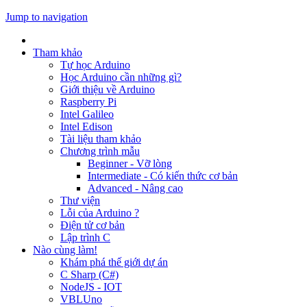
Jump to navigation
Tham khảo
Tự học Arduino
Học Arduino cần những gì?
Giới thiệu về Arduino
Raspberry Pi
Intel Galileo
Intel Edison
Tài liệu tham khảo
Chương trình mẫu
Beginner - Vỡ lòng
Intermediate - Có kiến thức cơ bản
Advanced - Nâng cao
Thư viện
Lỗi của Arduino ?
Điện tử cơ bản
Lập trình C
Nào cùng làm!
Khám phá thế giới dự án
C Sharp (C#)
NodeJS - IOT
VBLUno