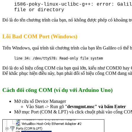
i586-poky-linux-uclibc-g++: error: Galil
file or directory
Đó là do tên chương trình của bạn, nó không được phép có khoảng trống
Lỗi Bad COM Port (Windows)
Trên Windows, quá trình tải chương trình của bạn lên Galileo có thể b
line 34: /dev/ttyS78: Read-only file system
Đó là do số hiệu cổng COM của bạn quá lớn, kiểu như COM30 hay
Để khắc phục hiện điều này, bạn phải đổi số hiệu cổng COM đang s
Cách đổi cổng COM (ví dụ với Arduino Uno)
Mở cửa sổ Device Manager
Vào Start -> Run gõ "
devmgmt.msc" và bấm Enter
Mở mục Port (COM & LPT) và click chuột phải vào cổng COM