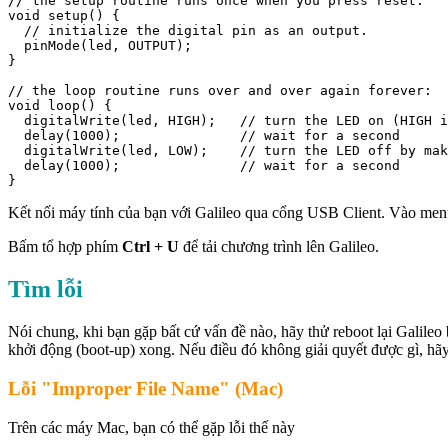
// the setup routine runs once when you press reset:

void setup() {                

  // initialize the digital pin as an output.

  pinMode(led, OUTPUT);     

}

// the loop routine runs over and over again forever:

void loop() {

  digitalWrite(led, HIGH);   // turn the LED on (HIGH i
  delay(1000);               // wait for a second

  digitalWrite(led, LOW);    // turn the LED off by mak
  delay(1000);               // wait for a second

}
Kết nối máy tính của bạn với Galileo qua cổng USB Client. Vào me
Bấm tổ hợp phím
Ctrl + U
để tải chương trình lên Galileo.
Tìm lỗi
Nói chung, khi bạn gặp bất cứ vấn đề nào, hãy thử reboot lại Galileo 
khởi động (boot-up) xong. Nếu điều đó không giải quyết được gì, hãy t
Lỗi "Improper File Name" (Mac)
Trên các máy Mac, bạn có thể gặp lỗi thế này