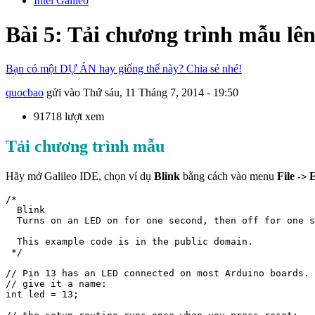
Intel Galileo
Bài 5: Tải chương trình mẫu lên
Bạn có một DỰ ÁN hay giống thế này? Chia sẻ nhé!
quocbao
gửi vào
Thứ sáu, 11 Tháng 7, 2014 - 19:50
91718 lượt xem
Tải chương trình mẫu
Hãy mở Galileo IDE, chọn ví dụ
Blink
bằng cách vào menu
File
->
/*

  Blink

  Turns on an LED on for one second, then off for one s
  This example code is in the public domain.

 */

// Pin 13 has an LED connected on most Arduino boards.

// give it a name:

int led = 13;
