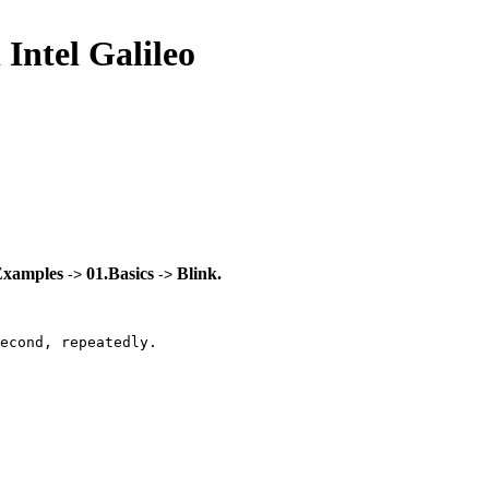
 Intel Galileo
Examples
01.Basics
Blink.
->
->
econd, repeatedly.
