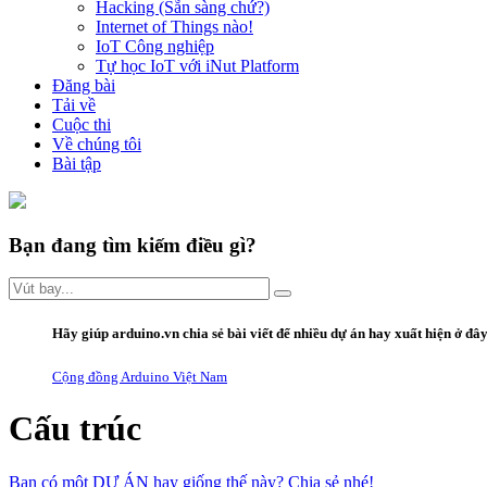
Hacking (Sẵn sàng chứ?)
Internet of Things nào!
IoT Công nghiệp
Tự học IoT với iNut Platform
Đăng bài
Tải về
Cuộc thi
Về chúng tôi
Bài tập
Bạn đang tìm kiếm điều gì?
Hãy giúp arduino.vn
chia sẻ bài viết
để nhiều dự án hay xuất hiện ở đâ
Cộng đồng Arduino Việt Nam
Cấu trúc
Bạn có một DỰ ÁN hay giống thế này? Chia sẻ nhé!