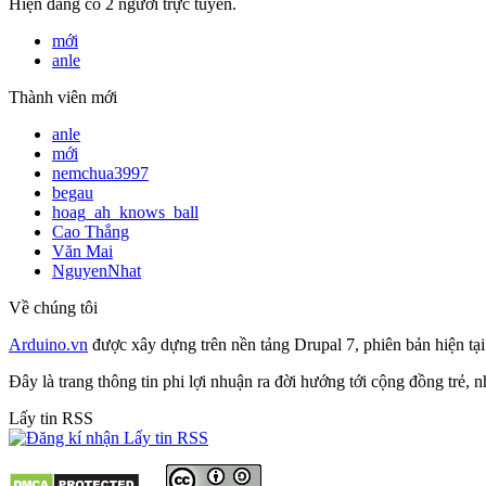
Hiện đang có 2 người trực tuyến.
mới
anle
Thành viên mới
anle
mới
nemchua3997
begau
hoag_ah_knows_ball
Cao Thắng
Văn Mai
NguyenNhat
Về chúng tôi
Arduino.vn
được xây dựng trên nền tảng Drupal 7, phiên bản hiện tạ
Đây là trang thông tin phi lợi nhuận ra đời hướng tới cộng đồng trẻ,
Lấy tin RSS