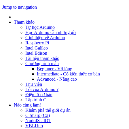
Jump to navigation
Tham khảo
Tự học Arduino
Học Arduino cần những gì?
Giới thiệu về Arduino
Raspberry Pi
Intel Galileo
Intel Edison
Tài liệu tham khảo
Chương trình mẫu
Beginner - Vỡ lòng
Intermediate - Có kiến thức cơ bản
Advanced - Nâng cao
Thư viện
Lỗi của Arduino ?
Điện tử cơ bản
Lập trình C
Nào cùng làm!
Khám phá thế giới dự án
C Sharp (C#)
NodeJS - IOT
VBLUno