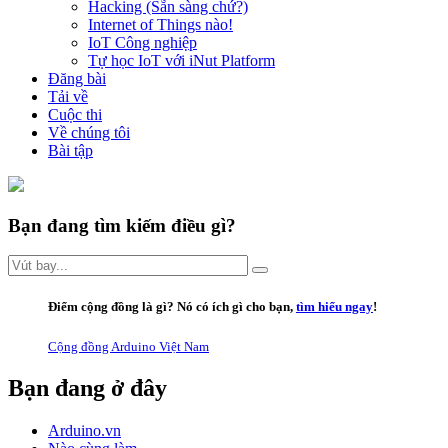
Hacking (Sẵn sàng chứ?)
Internet of Things nào!
IoT Công nghiệp
Tự học IoT với iNut Platform
Đăng bài
Tải về
Cuộc thi
Về chúng tôi
Bài tập
Bạn đang tìm kiếm điều gì?
Điểm cộng đồng là gì
? Nó có ích gì cho bạn,
tìm hiểu ngay
!
Cộng đồng Arduino Việt Nam
Bạn đang ở đây
Arduino.vn