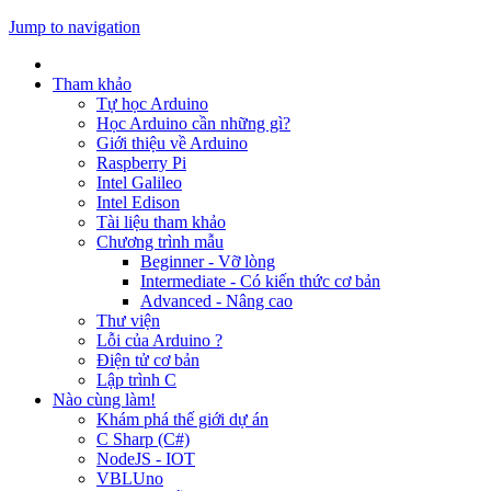
Jump to navigation
Tham khảo
Tự học Arduino
Học Arduino cần những gì?
Giới thiệu về Arduino
Raspberry Pi
Intel Galileo
Intel Edison
Tài liệu tham khảo
Chương trình mẫu
Beginner - Vỡ lòng
Intermediate - Có kiến thức cơ bản
Advanced - Nâng cao
Thư viện
Lỗi của Arduino ?
Điện tử cơ bản
Lập trình C
Nào cùng làm!
Khám phá thế giới dự án
C Sharp (C#)
NodeJS - IOT
VBLUno