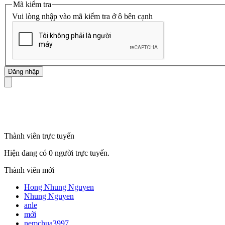
Mã kiểm tra
Vui lòng nhập vào mã kiểm tra ở ô bên cạnh
mã số thuế
Thành viên trực tuyến
Hiện đang có 0 người trực tuyến.
Thành viên mới
Hong Nhung Nguyen
Nhung Nguyen
anle
mới
nemchua3997