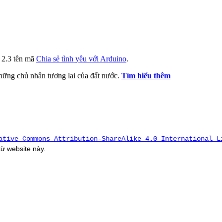
i 2.3 tên mã
Chia sẻ tình yêu với Arduino
.
 những chủ nhân tương lai của đất nước.
Tìm hiểu thêm
ative Commons Attribution-ShareAlike 4.0 International L
 từ
website
này.