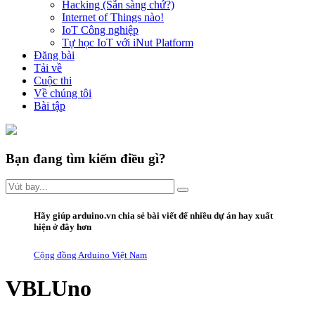
Hacking (Sẵn sàng chứ?)
Internet of Things nào!
IoT Công nghiệp
Tự học IoT với iNut Platform
Đăng bài
Tải về
Cuộc thi
Về chúng tôi
Bài tập
Bạn đang tìm kiếm điều gì?
Hãy giúp arduino.vn
chia sẻ bài viết
để nhiều dự án hay xuất
hiện ở đây hơn
Cộng đồng Arduino Việt Nam
VBLUno