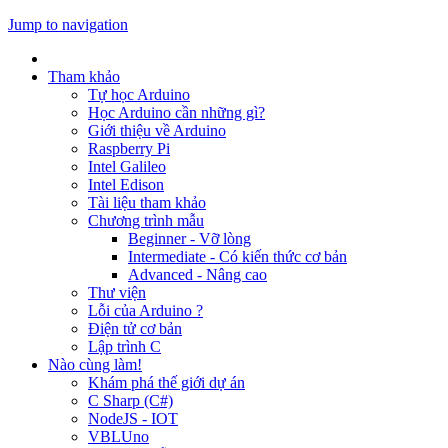
Jump to navigation
Tham khảo
Tự học Arduino
Học Arduino cần những gì?
Giới thiệu về Arduino
Raspberry Pi
Intel Galileo
Intel Edison
Tài liệu tham khảo
Chương trình mẫu
Beginner - Vỡ lòng
Intermediate - Có kiến thức cơ bản
Advanced - Nâng cao
Thư viện
Lỗi của Arduino ?
Điện tử cơ bản
Lập trình C
Nào cùng làm!
Khám phá thế giới dự án
C Sharp (C#)
NodeJS - IOT
VBLUno