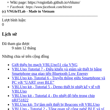
+ Wiki page: https://vngiotlab.github.io/vbluno/
+ Facebook: https://www.facebook.com/bleviet
(c) VNGIoTLab - Made in Vietnam
------------------------------------------------------------------------------
Lượt bình luận:
0
Lịch sử
Đã tham gia được
9 năm 12 tháng
Những chia sẻ trên cộng đồng
Giới thiệu bo mạch VBLUno51 của VNG
VBLUno Tutorial 7 - Điều khiển và giám sát thiết bị bằng
Smartphone qua giao tiếp Bluetooth Low Energy
VBLUno kit- Tutorial 6 - Truyền thông giữa Smartphone và
PC với “UART over BLE”
VBLUno kit - Tutorial 5 - Demo thiết bị nhiệt kế y tế với
VBLUno
VBLUno kit - Tutorial 4 - Đo nhiệt độ bên trong chip
nRF51822
VBLUno kit- Tự làm một thiết bị Beacons với VBLUno
VBLUno - Tutorial 2 - Tổng quan về công nghệ BLE và ví