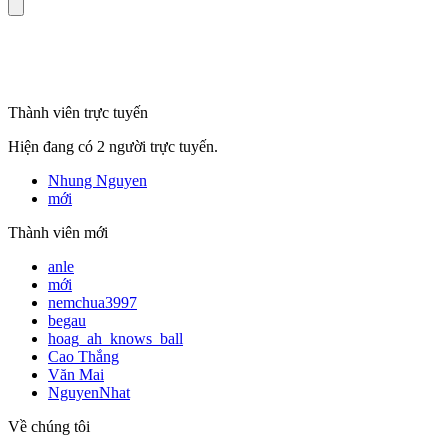
mã số thuế
Thành viên trực tuyến
Hiện đang có 2 người trực tuyến.
Nhung Nguyen
mới
Thành viên mới
anle
mới
nemchua3997
begau
hoag_ah_knows_ball
Cao Thắng
Văn Mai
NguyenNhat
Về chúng tôi