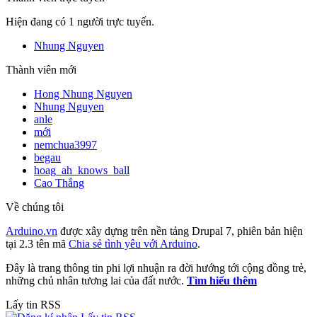
Hiện đang có 1 người trực tuyến.
Nhung Nguyen
Thành viên mới
Hong Nhung Nguyen
Nhung Nguyen
anle
mới
nemchua3997
begau
hoag_ah_knows_ball
Cao Thắng
Về chúng tôi
Arduino.vn
được xây dựng trên nền tảng Drupal 7, phiên bản hiện
tại 2.3 tên mã
Chia sẻ tình yêu với Arduino
.
Đây là trang thông tin phi lợi nhuận ra đời hướng tới cộng đồng trẻ,
những chủ nhân tương lai của đất nước.
Tìm hiểu thêm
Lấy tin RSS