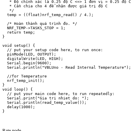
   * Độ chính xác là 0.25 độ C <=> 1 đơn vị = 0.25 độ C

   * Cần chia cho 4 để nhận được giá trị độ C

   */

  temp = ((float)nrf_temp_read() / 4.);

  /* Hoàn thành quá trình đo. */

  NRF_TEMP->TASKS_STOP = 1; 

  return temp;

}

void setup() {

  // put your setup code here, to run once:

  pinMode(LED, OUTPUT);

  digitalWrite(LED, HIGH);

  Serial.begin(9600);

  Serial.println("VBLUno - Read Internal Temperature");

  //for Temperature

  nrf_temp_init();

}

void loop() {

  // put your main code here, to run repeatedly:

  Serial.print("Gia tri nhiet do: ");

  Serial.println(read_temp_value());

  delay(1000);

Rate node