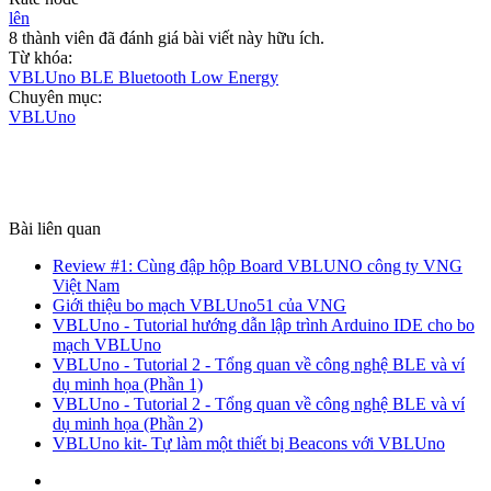
lên
8 thành viên đã đánh giá bài viết này hữu ích.
Từ khóa:
VBLUno BLE Bluetooth Low Energy
Chuyên mục:
VBLUno
Bài liên quan
Review #1: Cùng đập hộp Board VBLUNO công ty VNG
Việt Nam
Giới thiệu bo mạch VBLUno51 của VNG
VBLUno - Tutorial hướng dẫn lập trình Arduino IDE cho bo
mạch VBLUno
VBLUno - Tutorial 2 - Tổng quan về công nghệ BLE và ví
dụ minh họa (Phần 1)
VBLUno - Tutorial 2 - Tổng quan về công nghệ BLE và ví
dụ minh họa (Phần 2)
VBLUno kit- Tự làm một thiết bị Beacons với VBLUno