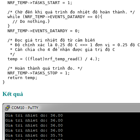
  NRF_TEMP->TASKS_START = 1; 

  /* Chờ đến khi quá trình đo nhiệt độ hoàn thành. */

  while (NRF_TEMP->EVENTS_DATARDY == 0){

    // Do nothing.}

  }

  NRF_TEMP->EVENTS_DATARDY = 0;

  /* Đọc giá trị nhiệt độ từ cảm biến

   * Độ chính xác là 0.25 độ C <=> 1 đơn vị = 0.25 độ C

   * Cần chia cho 4 để nhận được giá trị độ C

   */

  temp = ((float)nrf_temp_read() / 4.);

  /* Hoàn thành quá trình đo. */

  NRF_TEMP->TASKS_STOP = 1; 

  return temp;

Kết quả