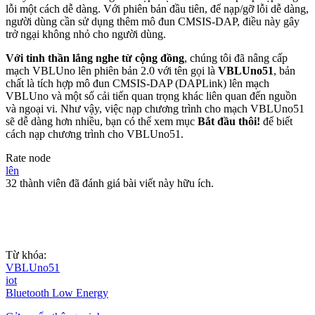
lỗi một cách dễ dàng. Với phiên bản đầu tiên, để nạp/gỡ lỗi dễ dàng,
người dùng cần sử dụng thêm mô đun CMSIS-DAP, điều này gây
trở ngại không nhỏ cho người dùng.
Với tinh thần lắng nghe từ cộng đồng
, chúng tôi đã nâng cấp
mạch VBLUno lên phiên bản 2.0 với tên gọi là
VBLUno51
, bản
chất là tích hợp mô đun CMSIS-DAP (DAPLink) lên mạch
VBLUno và một số cải tiến quan trọng khác liên quan đến nguồn
và ngoại vi. Như vậy, việc nạp chương trình cho mạch VBLUno51
sẽ dễ dàng hơn nhiều, bạn có thể xem mục
Bắt đầu thôi!
để biết
cách nạp chương trình cho VBLUno51.
Rate node
lên
32 thành viên đã đánh giá bài viết này hữu ích.
Từ khóa:
VBLUno51
iot
Bluetooth Low Energy