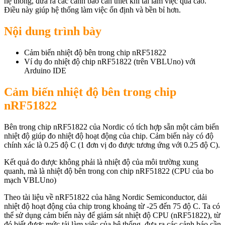
hệ thống, đưa ra các cảnh báo cần thiết khi tải làm việc quá cao.
Điều này giúp hệ thống làm việc ổn định và bền bỉ hơn.
Nội dung trình bày
Cảm biến nhiệt độ bên trong chip nRF51822
Ví dụ đo nhiệt độ chip nRF51822 (trên VBLUno) với
Arduino IDE
Cảm biến nhiệt độ bên trong chip
nRF51822
Bên trong chip nRF51822 của Nordic có tích hợp sẵn một cảm biến
nhiệt độ giúp đo nhiệt độ hoạt động của chip. Cảm biến này có độ
chính xác là 0.25 độ C (1 đơn vị đo được tương ứng với 0.25 độ C).
Kết quả đo được không phải là nhiệt độ của môi trường xung
quanh, mà là nhiệt độ bên trong con chip nRF51822 (CPU của bo
mạch VBLUno)
Theo tài liệu về nRF51822 của hãng Nordic Semiconductor, dải
nhiệt độ hoạt động của chip trong khoảng từ -25 đến 75 độ C. Ta có
thể sử dụng cảm biến này để giám sát nhiệt độ CPU (nRF51822), từ
đó biết được mức tải làm việc của hệ thống, đưa ra các cảnh báo cần