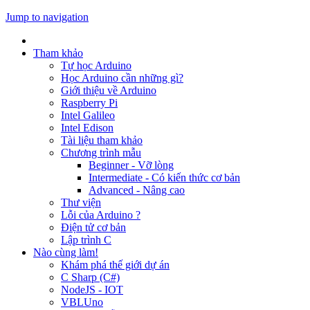
Jump to navigation
Tham khảo
Tự học Arduino
Học Arduino cần những gì?
Giới thiệu về Arduino
Raspberry Pi
Intel Galileo
Intel Edison
Tài liệu tham khảo
Chương trình mẫu
Beginner - Vỡ lòng
Intermediate - Có kiến thức cơ bản
Advanced - Nâng cao
Thư viện
Lỗi của Arduino ?
Điện tử cơ bản
Lập trình C
Nào cùng làm!
Khám phá thế giới dự án
C Sharp (C#)
NodeJS - IOT
VBLUno