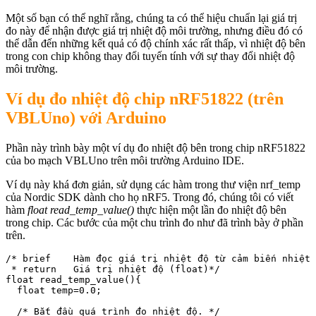
Một số bạn có thể nghĩ rằng, chúng ta có thể hiệu chuẩn lại giá trị
đo này để nhận được giá trị nhiệt độ môi trường, nhưng điều đó có
thể dẫn đến những kết quả có độ chính xác rất thấp, vì nhiệt độ bên
trong con chip không thay đổi tuyến tính với sự thay đổi nhiệt độ
môi trường.
Ví dụ đo nhiệt độ chip nRF51822 (trên
VBLUno) với Arduino
Phần này trình bày một ví dụ đo nhiệt độ bên trong chip nRF51822
của bo mạch VBLUno trên môi trường Arduino IDE.
Ví dụ này khá đơn giản, sử dụng các hàm trong thư viện nrf_temp
của Nordic SDK dành cho họ nRF5. Trong đó, chúng tôi có viết
hàm
float read_temp_value()
thực hiện một lần đo nhiệt độ bên
trong chip. Các bước của một chu trình đo như đã trình bày ở phần
trên.
/* brief    Hàm đọc giá trị nhiệt độ từ cảm biến nhiệt 
 * return   Giá trị nhiệt độ (float)*/

float read_temp_value(){

  float temp=0.0;

  /* Bắt đầu quá trình đo nhiệt độ. */
