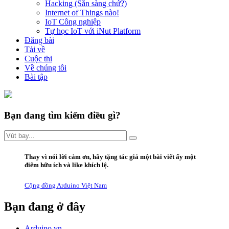
Hacking (Sẵn sàng chứ?)
Internet of Things nào!
IoT Công nghiệp
Tự học IoT với iNut Platform
Đăng bài
Tải về
Cuộc thi
Về chúng tôi
Bài tập
Bạn đang tìm kiếm điều gì?
Thay vì
nói lời
cảm ơn
,
hãy
tặng
tác giả một bài viết ấy
một
điểm hữu ích
và
like
khích lệ.
Cộng đồng Arduino Việt Nam
Bạn đang ở đây
Arduino.vn