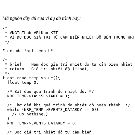
Mã nguồn đầy đủ của ví dụ đã trình bày:
/*

 * VNGIoTLab VBLUno KIT

 * VÍ DỤ ĐỌC GIÁ TRỊ TỪ CẢM BIẾN NHIỆT ĐỘ BÊN TRONG nRF
 */

#include "nrf_temp.h"

/*

 * brief    Hàm đọc giá trị nhiệt độ từ cảm biến nhiệt 
 * return   Giá trị nhiệt độ (float)

 */

float read_temp_value(){

  float temp=0;

  /* Bắt đầu quá trình đo nhiệt độ. */

  NRF_TEMP->TASKS_START = 1; 

  /* Chờ đến khi quá trình đo nhiệt độ hoàn thành. */

  while (NRF_TEMP->EVENTS_DATARDY == 0){

    // Do nothing.}

  }

  NRF_TEMP->EVENTS_DATARDY = 0;

  /* Đọc giá trị nhiệt độ từ cảm biến
