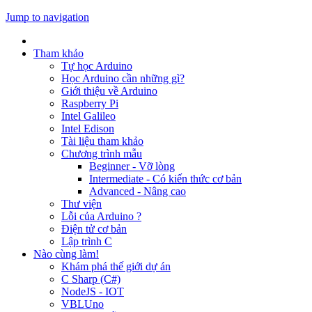
Jump to navigation
Tham khảo
Tự học Arduino
Học Arduino cần những gì?
Giới thiệu về Arduino
Raspberry Pi
Intel Galileo
Intel Edison
Tài liệu tham khảo
Chương trình mẫu
Beginner - Vỡ lòng
Intermediate - Có kiến thức cơ bản
Advanced - Nâng cao
Thư viện
Lỗi của Arduino ?
Điện tử cơ bản
Lập trình C
Nào cùng làm!
Khám phá thế giới dự án
C Sharp (C#)
NodeJS - IOT
VBLUno