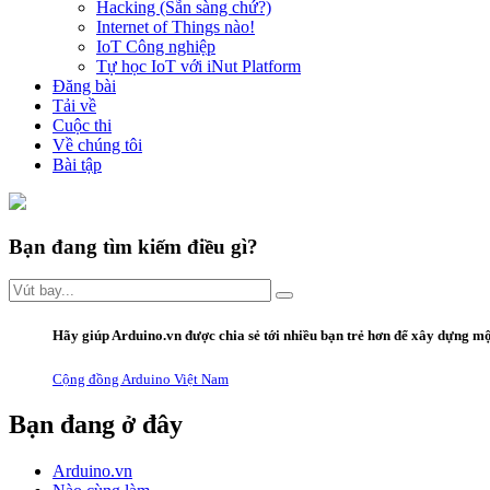
Hacking (Sẵn sàng chứ?)
Internet of Things nào!
IoT Công nghiệp
Tự học IoT với iNut Platform
Đăng bài
Tải về
Cuộc thi
Về chúng tôi
Bài tập
Bạn đang tìm kiếm điều gì?
Hãy giúp Arduino.vn được chia sẻ tới nhiều bạn trẻ hơn để xây dựng mộ
Cộng đồng Arduino Việt Nam
Bạn đang ở đây
Arduino.vn