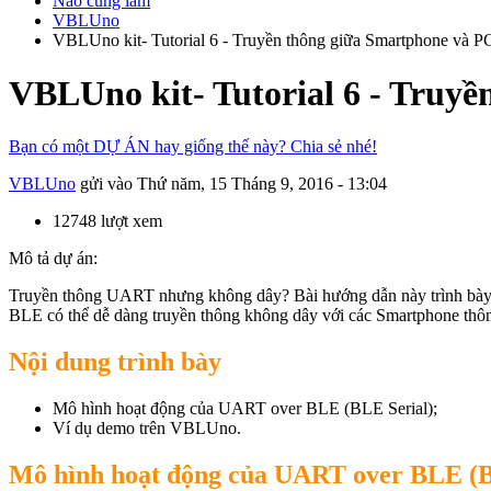
Nào cùng làm
VBLUno
VBLUno kit- Tutorial 6 - Truyền thông giữa Smartphone và
VBLUno kit- Tutorial 6 - Truy
Bạn có một DỰ ÁN hay giống thế này? Chia sẻ nhé!
VBLUno
gửi vào
Thứ năm, 15 Tháng 9, 2016 - 13:04
12748 lượt xem
Mô tả dự án:
Truyền thông UART nhưng không dây? Bài hướng dẫn này trình bày m
BLE có thể dễ dàng truyền thông không dây với các Smartphone th
Nội dung trình bày
Mô hình hoạt động của UART over BLE (BLE Serial);
Ví dụ demo trên VBLUno.
Mô hình hoạt động của UART over BLE (B