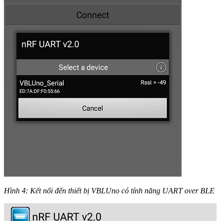
Hình 4: Kết nối đến thiết bị VBLUno có tính năng UART over BLE