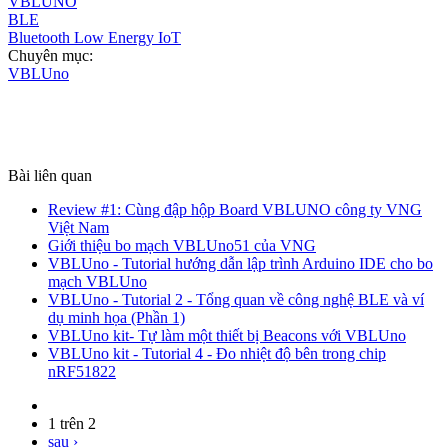
VBLUNO
BLE
Bluetooth Low Energy IoT
Chuyên mục:
VBLUno
Bài liên quan
Review #1: Cùng đập hộp Board VBLUNO công ty VNG
Việt Nam
Giới thiệu bo mạch VBLUno51 của VNG
VBLUno - Tutorial hướng dẫn lập trình Arduino IDE cho bo
mạch VBLUno
VBLUno - Tutorial 2 - Tổng quan về công nghệ BLE và ví
dụ minh họa (Phần 1)
VBLUno kit- Tự làm một thiết bị Beacons với VBLUno
VBLUno kit - Tutorial 4 - Đo nhiệt độ bên trong chip
nRF51822
1 trên 2
sau ›