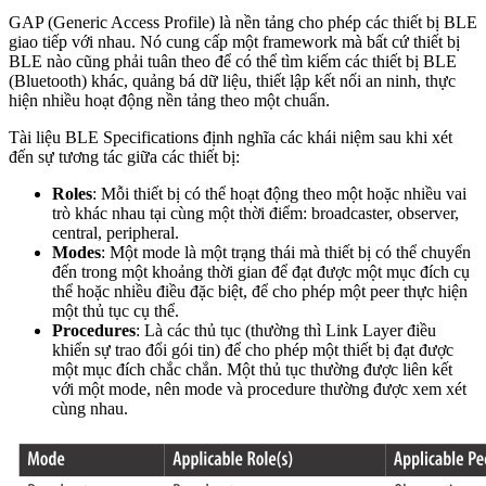
GAP (Generic Access Profile) là nền tảng cho phép các thiết bị BLE
giao tiếp với nhau. Nó cung cấp một framework mà bất cứ thiết bị
BLE nào cũng phải tuân theo để có thể tìm kiếm các thiết bị BLE
(Bluetooth) khác, quảng bá dữ liệu, thiết lập kết nối an ninh, thực
hiện nhiều hoạt động nền tảng theo một chuẩn.
Tài liệu BLE Specifications định nghĩa các khái niệm sau khi xét
đến sự tương tác giữa các thiết bị:
Roles
: Mỗi thiết bị có thể hoạt động theo một hoặc nhiều vai
trò khác nhau tại cùng một thời điểm: broadcaster, observer,
central, peripheral.
Modes
: Một mode là một trạng thái mà thiết bị có thể chuyển
đến trong một khoảng thời gian để đạt được một mục đích cụ
thể hoặc nhiều điều đặc biệt, để cho phép một peer thực hiện
một thủ tục cụ thể.
Procedures
: Là các thủ tục (thường thì Link Layer điều
khiển sự trao đổi gói tin) để cho phép một thiết bị đạt được
một mục đích chắc chắn. Một thủ tục thường được liên kết
với một mode, nên mode và procedure thường được xem xét
cùng nhau.