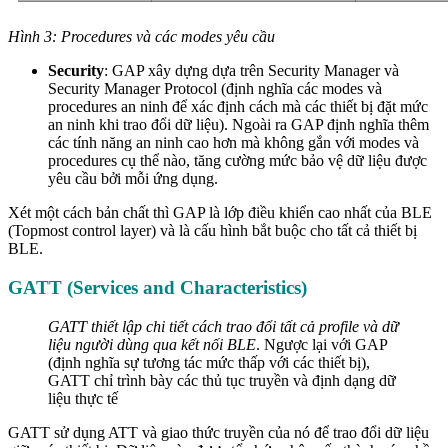
Hình 3: Procedures và các modes yêu cầu
Security
: GAP xây dựng dựa trên Security Manager và
Security Manager Protocol (định nghĩa các modes và
procedures an ninh để xác định cách mà các thiết bị đặt mức
an ninh khi trao đổi dữ liệu). Ngoài ra GAP định nghĩa thêm
các tính năng an ninh cao hơn mà không gắn với modes và
procedures cụ thể nào, tăng cường mức bảo vệ dữ liệu được
yêu cầu bởi mỗi ứng dụng.
Xét một cách bản chất thì GAP là lớp điều khiển cao nhất của BLE
(Topmost control layer) và là cấu hình bắt buộc cho tất cả thiết bị
BLE.
GATT (Services and Characteristics)
GATT thiết lập chi tiết cách trao đổi tất cả profile và dữ
liệu người dùng qua kết nối BLE
. Ngược lại với GAP
(định nghĩa sự tương tác mức thấp với các thiết bị),
GATT chỉ trình bày các thủ tục truyền và định dạng dữ
liệu thực tế
GATT sử dụng ATT và giao thức truyền của nó để trao đổi dữ liệu