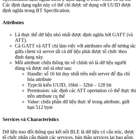
Các định dạng ngắn này có thể chỉ được sử dụng với UUID được
định nghĩa trong BT Specification.
Attributes
Là thực thể dữ liệu nhỏ nhất được định nghĩa bởi GATT (và
ATT).
Cả GATT và ATT chỉ làm việc với attributes nên để tương tác
giữa client và server tất cả dữ liệu phải được tổ chức theo
định dạng này.
Mỗi attribute chứa thông tin về chính nó là dữ liệu người
dùng và được mô tả như sau:
Handle: số 16 bit duy nhất trên mỗi server để địa chỉ
hóa attribute
Type:là kiểu UUID, 16bit – 32bit – 128 bit
Permission: xác định các ATT opertation có thể thực thi
trên attribute cụ thể
Value: chứa phần dữ liệu thực tế trong attribute, giới
hạn 512 byte
Services và Characteristics
Dữ liệu trao đổi thông qua kết nối BLE là dữ liệu có cấu trúc, được
tổ chức phân cấp thành các services, bản thân services lại bao gồm