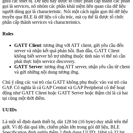
giữa các thiết bị. Dữ liệu này được tổ chức phân cấp thành các phần
gọi là services, nó nhóm các phần khái niệm liên quan của dữ liệu
người dùng gọi là characteristic. Nói một cách ngắn gọn thì dữ liệu
truyền qua BLE là dữ liệu có cấu trúc, mà cụ thể là được tổ chức
phân cấp thành services và characteristics.
Roles
GATT Client
: tương ứng với ATT client, gửi yêu cầu đến
server và nhận kết quả phản hồi. Ban đầu, GATT Client
không biết server hỗ trợ những thuộc tính nào vì thế nó cần
phải thực hiện service discovery.
GATT Server
: tương ứng ATT server, nhận yêu cầu từ client
và gửi những nội dung tương ứng.
Chú ý rằng các vai trò của GATT không phụ thuộc vào vai trò của
GAP. Có nghĩa là cả GAP Central và GAP Peripheral có thể hoạt
động như GATT Client hoặc GATT Server hoặc thậm chí là cả hai
tại cùng một thời điểm.
UUIDs
Là một số định danh thiết bị, dài 128 bit (16 byte) duy nhất trên thế
giới. Vì độ dài quá lớn, chiếm phần lớn trong gói dữ liệu, BLE
Specification định nghĩa thêm 2 định dạng UUID: 16bit và 32 bit.