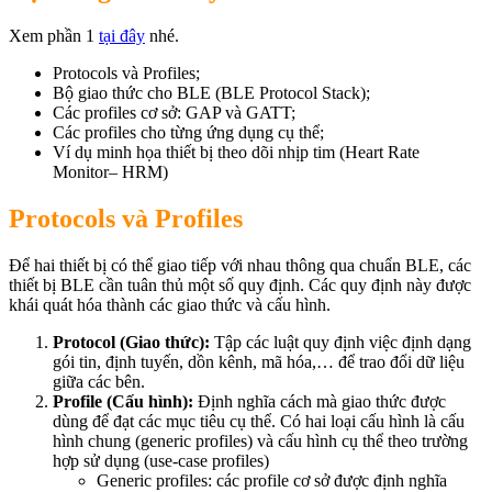
Xem phần 1
tại đây
nhé.
Protocols và Profiles;
Bộ giao thức cho BLE (BLE Protocol Stack);
Các profiles cơ sở: GAP và GATT;
Các profiles cho từng ứng dụng cụ thể;
Ví dụ minh họa thiết bị theo dõi nhịp tim (Heart Rate
Monitor– HRM)
Protocols và Profiles
Để hai thiết bị có thể giao tiếp với nhau thông qua chuẩn BLE, các
thiết bị BLE cần tuân thủ một số quy định. Các quy định này được
khái quát hóa thành các giao thức và cấu hình.
Protocol (Giao thức):
Tập các luật quy định việc định dạng
gói tin, định tuyến, dồn kênh, mã hóa,… để trao đổi dữ liệu
giữa các bên.
Profile (Cấu hình):
Định nghĩa cách mà giao thức được
dùng để đạt các mục tiêu cụ thể. Có hai loại cấu hình là cấu
hình chung (generic profiles) và cấu hình cụ thể theo trường
hợp sử dụng (use-case profiles)
Generic profiles: các profile cơ sở được định nghĩa