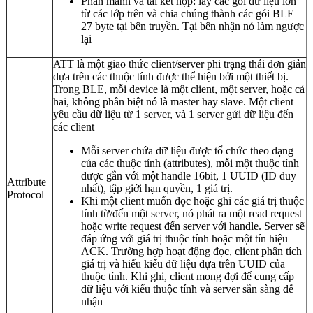
Phân mảnh và tái kết hợp: lấy các gói dữ liệu lớn
từ các lớp trên và chia chúng thành các gói BLE
27 byte tại bên truyền. Tại bên nhận nó làm ngược
lại
ATT là một giao thức client/server phi trạng thái đơn giản
dựa trên các thuộc tính được thể hiện bởi một thiết bị.
Trong BLE, mỗi device là một client, một server, hoặc cả
hai, không phân biệt nó là master hay slave. Một client
yêu cầu dữ liệu từ 1 server, và 1 server gửi dữ liệu đến
các client
Mỗi server chứa dữ liệu được tổ chức theo dạng
của các thuộc tính (attributes), mỗi một thuộc tính
được gắn với một handle 16bit, 1 UUID (ID duy
Attribute
nhất), tập giới hạn quyền, 1 giá trị.
Protocol
Khi một client muốn đọc hoặc ghi các giá trị thuộc
tính từ/đến một server, nó phát ra một read request
hoặc write request đến server với handle. Server sẽ
đáp ứng với giá trị thuộc tính hoặc một tín hiệu
ACK. Trường hợp hoạt động đọc, client phân tích
giá trị và hiểu kiểu dữ liệu dựa trên UUID của
thuộc tính. Khi ghi, client mong đợi để cung cấp
dữ liệu với kiểu thuộc tính và server sẵn sàng để
nhận