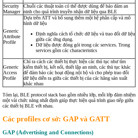
Security
Chuỗi các thuật toán có thể được dùng để bảo đảm an
Manager
ninh cho quá trình truyền nhận dữ liệu qua BLE
Dựa trên ATT và bổ sung thêm một hệ phân cấp và mô
hình dữ liệu
Generic
Định nghĩa cách tổ chức dữ liệu và trao đổi dữ liệu
Attribute
giữa các ứng dụng.
Profile
Dữ liệu được đóng gói trong các services. Trong
services gồm các characteristics
Chỉ ra cách các thiết bị thực hiện các thủ tục như tìm
Generic
kiếm thiết bị, kết nối, thiết lập an ninh, các thủ tục khác
Access
để đảm bảo các hoạt động nội bộ và cho phép trao đổi
Profile
dữ liệu diễn ra giữa các thiết bị của các hãng sản xuất
khác nhau
Tóm lại, BLE protocol stack bao gồm nhiều lớp, mỗi lớp đảm nhiệm
một vài chức năng nhất định giúp thực hiện quá trình giao tiếp giữa
các thiết bị BLE với nhau.
Các profiles cơ sở: GAP và GATT
GAP
(
Advertising and Connections)