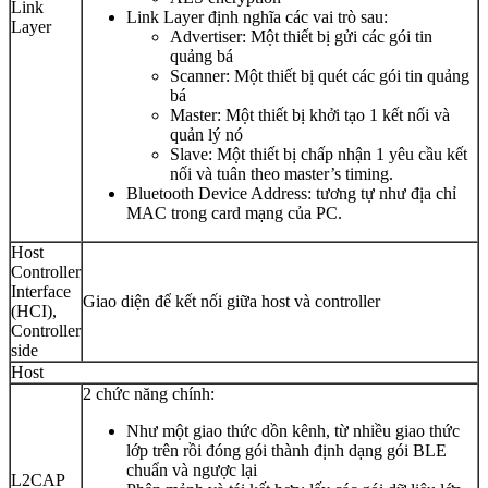
Link
Link Layer định nghĩa các vai trò sau:
Layer
Advertiser: Một thiết bị gửi các gói tin
quảng bá
Scanner: Một thiết bị quét các gói tin quảng
bá
Master: Một thiết bị khởi tạo 1 kết nối và
quản lý nó
Slave: Một thiết bị chấp nhận 1 yêu cầu kết
nối và tuân theo master’s timing.
Bluetooth Device Address: tương tự như địa chỉ
MAC trong card mạng của PC.
Host
Controller
Interface
Giao diện để kết nối giữa host và controller
(HCI),
Controller
side
Host
2 chức năng chính:
Như một giao thức dồn kênh, từ nhiều giao thức
lớp trên rồi đóng gói thành định dạng gói BLE
chuẩn và ngược lại
L2CAP