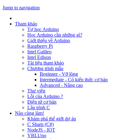
Jump to navigation
Tham khảo
Tự học Arduino
Học Arduino cần những gì?
Giới thiệu về Arduino
Raspberry Pi
Intel Galileo
Intel Edison
Tài liệu tham khảo
Chương trình mẫu
Beginner - Vỡ lòng
Intermediate - Có kiến thức cơ bản
Advanced - Nâng cao
Thư viện
Lỗi của Arduino ?
Điện tử cơ bản
Lập trình C
Nào cùng làm!
Khám phá thế giới dự án
C Sharp (C#)
NodeJS - IOT
VBLUno