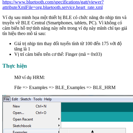
https://www.bluetooth.com/specifications/gatt/viewer?
attributeXmlFile=org.bluetooth.service.heart_rate.xml
Ví dụ sau minh họa một thiết bị BLE có chức năng đo nhịp tim và
truyền về BLE Central (Smartphones, tablets, PC). Vì không có
cảm biến hỗ trợ tính năng này nên trong ví dụ này mình chỉ tạo giả
tín hiệu theo mô tả sau:
Giá trị nhịp tim thay đổi tuyến tính từ 100 đến 175 với độ
tăng là 1
Vị trí cảm biến trên cơ thể: Finger (mã = 0x03)
Thực hiện
Mở ví dụ HRM:
File => Examples => BLE_Examples => BLE_HRM