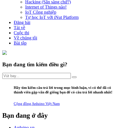
Hacking (Sẵn sàng chứ?)
Internet of Things nào!
IoT Công nghiệp
Tự học IoT với iNut Platform
Đăng bài
Tải về
Cuộc thi
Về chúng tôi
Bài tập
Bạn đang tìm kiếm điều gì?
Hãy
tìm kiếm câu trả lời trong mục bình luận
, vì có thể đã có
thành viên gặp vấn đề giống bạn để có câu trả lời nhanh nhất!
Cộng đồng Arduino Việt Nam
Bạn đang ở đây
Arduino.vn