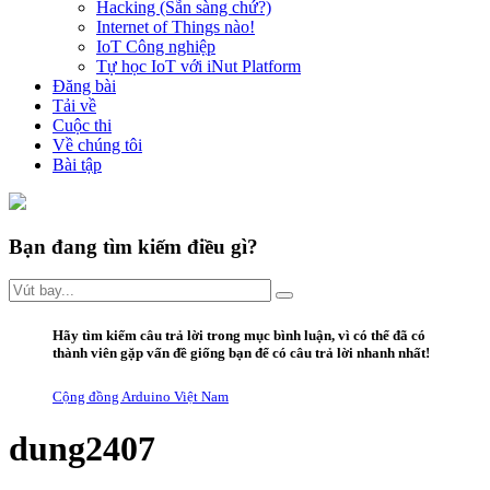
Hacking (Sẵn sàng chứ?)
Internet of Things nào!
IoT Công nghiệp
Tự học IoT với iNut Platform
Đăng bài
Tải về
Cuộc thi
Về chúng tôi
Bài tập
Bạn đang tìm kiếm điều gì?
Hãy
tìm kiếm câu trả lời trong mục bình luận
, vì có thể đã có
thành viên gặp vấn đề giống bạn để có câu trả lời nhanh nhất!
Cộng đồng Arduino Việt Nam
dung2407