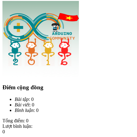
Điểm cộng đồng
Bài tập
: 0
Bài viết
: 0
Bình luận
: 0
Tổng điểm: 0
Lượt bình luận:
0