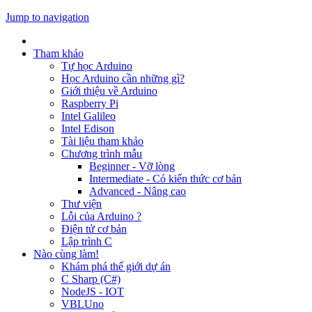
Jump to navigation
Tham khảo
Tự học Arduino
Học Arduino cần những gì?
Giới thiệu về Arduino
Raspberry Pi
Intel Galileo
Intel Edison
Tài liệu tham khảo
Chương trình mẫu
Beginner - Vỡ lòng
Intermediate - Có kiến thức cơ bản
Advanced - Nâng cao
Thư viện
Lỗi của Arduino ?
Điện tử cơ bản
Lập trình C
Nào cùng làm!
Khám phá thế giới dự án
C Sharp (C#)
NodeJS - IOT
VBLUno