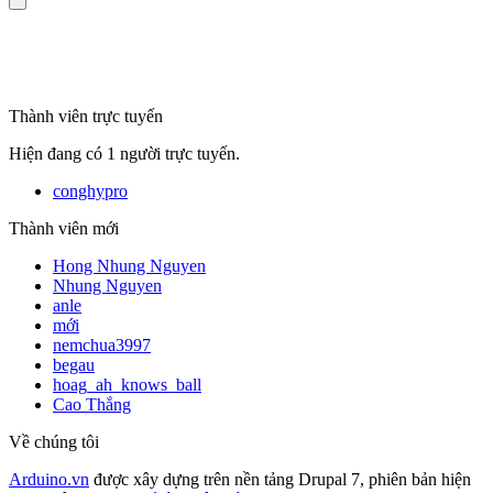
mã số thuế
Thành viên trực tuyến
Hiện đang có 1 người trực tuyến.
conghypro
Thành viên mới
Hong Nhung Nguyen
Nhung Nguyen
anle
mới
nemchua3997
begau
hoag_ah_knows_ball
Cao Thắng
Về chúng tôi
Arduino.vn
được xây dựng trên nền tảng Drupal 7, phiên bản hiện