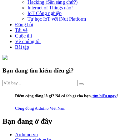
Hacking (Sẵn sàng chứ?)
Internet of Things nào!
IoT Công nghiệp
Tự học IoT với iNut Platform
Đăng bài
Tải về
Cuộc thi
Về chúng tôi
Bài tập
Bạn đang tìm kiếm điều gì?
Điểm cộng đồng là gì
? Nó có ích gì cho bạn,
tìm hiểu ngay
!
Cộng đồng Arduino Việt Nam
Bạn đang ở đây
Arduino.vn