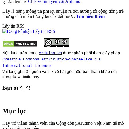
tại 2.3 tên mã
Chia sẻ tình yêu với Arduino
.
Đây là trang thông tin phi lợi nhuận ra đời hướng tới cộng đồng trẻ,
những chủ nhân tương lai của đất nước.
Tìm hiểu thêm
Lấy tin RSS
Nội dung trên trang
được phân phối theo giấy phép
Arduino.vn
Creative Commons Attribution-ShareAlike 4.0
.
International License
Vui lòng ghi rõ nguồn và link về bài gốc nếu bạn tham khảo nội
dung từ
website
này.
Bạn ơi ^_^!
Mục lục
Hãy trở thành thành viên của Cộng đồng Arudino Việt Nam để mở
khóa chức năng này.