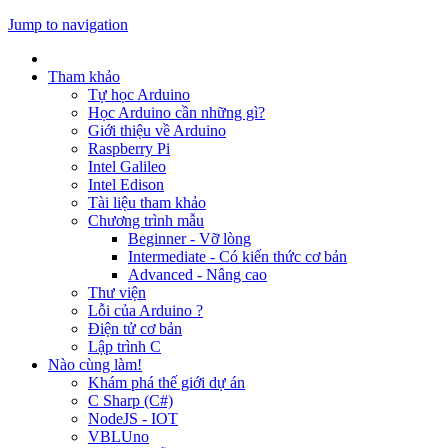
Jump to navigation
Tham khảo
Tự học Arduino
Học Arduino cần những gì?
Giới thiệu về Arduino
Raspberry Pi
Intel Galileo
Intel Edison
Tài liệu tham khảo
Chương trình mẫu
Beginner - Vỡ lòng
Intermediate - Có kiến thức cơ bản
Advanced - Nâng cao
Thư viện
Lỗi của Arduino ?
Điện tử cơ bản
Lập trình C
Nào cùng làm!
Khám phá thế giới dự án
C Sharp (C#)
NodeJS - IOT
VBLUno