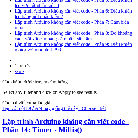
led với nút nhấn kiểu 1
Lập trình Arduino không cần viết code - Phần 6: Điều khiển
led bằng nút nhấn kiểu 2
Lập trình Arduino không cần viết code - Phần 7: Cảm biến
mưa
Lập trình Arduino không cần viết code - Phần 8: Đo khoảng
cách với vật cản bằng cảm biến siêu âm
Lập trình Arduino không cần viết code - Phần 9: Điều khiển
motor với module L298
1 trên 3
sau ›
Các dự án được truyền cảm hứng
Select any filter and click on Apply to see results
Các bài viết cùng tác giả
Bạn có một DỰ ÁN hay giống thế này? Chia sẻ nhé!
Lập trình Arduino không cần viết code -
Phần 14: Timer - Millis()