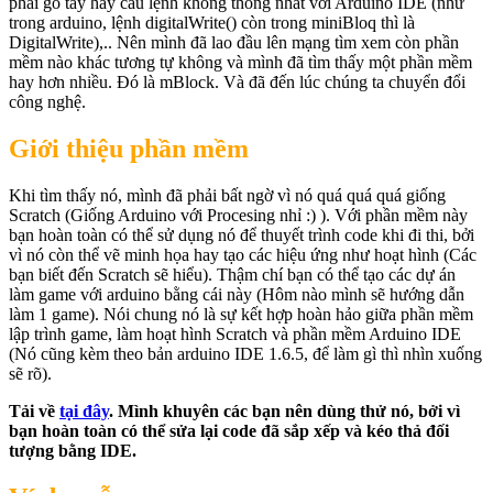
phải gõ tay hay câu lệnh không thống nhất với Arduino IDE (như
trong arduino, lệnh digitalWrite() còn trong miniBloq thì là
DigitalWrite),.. Nên mình đã lao đầu lên mạng tìm xem còn phần
mềm nào khác tương tự không và mình đã tìm thấy một phần mềm
hay hơn nhiều. Đó là mBlock. Và đã đến lúc chúng ta chuyển đổi
công nghệ.
Giới thiệu phần mềm
Khi tìm thấy nó, mình đã phải bất ngờ vì nó quá quá quá giống
Scratch (Giống Arduino với Procesing nhỉ :) ). Với phần mềm này
bạn hoàn toàn có thể sử dụng nó để thuyết trình code khi đi thi, bởi
vì nó còn thể vẽ minh họa hay tạo các hiệu ứng như hoạt hình (Các
bạn biết đến Scratch sẽ hiểu). Thậm chí bạn có thể tạo các dự án
làm game với arduino bằng cái này (Hôm nào mình sẽ hướng dẫn
làm 1 game). Nói chung nó là sự kết hợp hoàn hảo giữa phần mềm
lập trình game, làm hoạt hình Scratch và phần mềm Arduino IDE
(Nó cũng kèm theo bản arduino IDE 1.6.5, để làm gì thì nhìn xuống
sẽ rõ).
Tải về
tại đây
. Mình khuyên các bạn nên dùng thử nó, bởi vì
bạn hoàn toàn có thể sửa lại code đã sắp xếp và kéo thả đối
tượng bằng IDE.