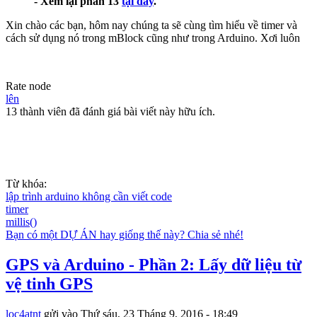
- Xem lại phần 13
tại đây
.
Xin chào các bạn, hôm nay chúng ta sẽ cùng tìm hiểu về timer và
cách sử dụng nó trong mBlock cũng như trong Arduino. Xơi luôn
Rate node
lên
13 thành viên đã đánh giá bài viết này hữu ích.
Từ khóa:
lập trình arduino không cần viết code
timer
millis()
Bạn có một DỰ ÁN hay giống thế này? Chia sẻ nhé!
GPS và Arduino - Phần 2: Lấy dữ liệu từ
vệ tinh GPS
loc4atnt
gửi vào
Thứ sáu, 23 Tháng 9, 2016 - 18:49