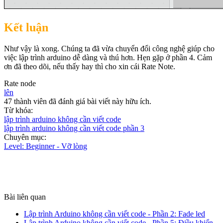
Kết luận
Như vậy là xong. Chúng ta đã vừa chuyển đổi công nghệ giúp cho
việc lập trình arduino dễ dàng và thú hơn. Hẹn gặp ở phần 4. Cảm
ơn đã theo dõi, nếu thấy hay thì cho xin cái Rate Note.
Rate node
lên
47 thành viên đã đánh giá bài viết này hữu ích.
Từ khóa:
lập trình arduino không cần viết code
lập trình arduino không cần viết code phần 3
Chuyên mục:
Level: Beginner - Vỡ lòng
Bài liên quan
Lập trình Arduino không cần viết code - Phần 2: Fade led
Lập trình Arduino không cần viết code - Phần 5: Điều khiển