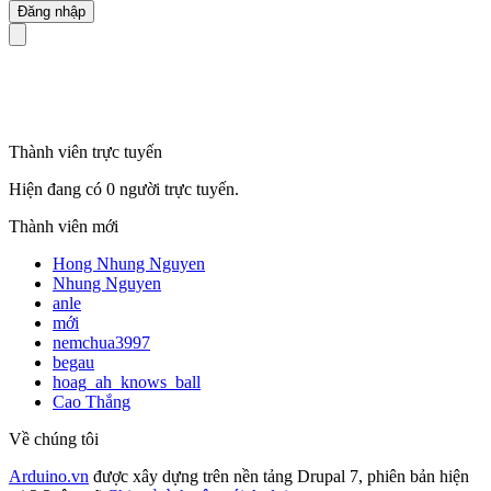
mã số thuế
Thành viên trực tuyến
Hiện đang có 0 người trực tuyến.
Thành viên mới
Hong Nhung Nguyen
Nhung Nguyen
anle
mới
nemchua3997
begau
hoag_ah_knows_ball
Cao Thắng
Về chúng tôi
Arduino.vn
được xây dựng trên nền tảng Drupal 7, phiên bản hiện