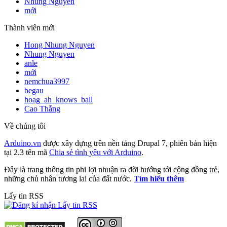
Nhung Nguyen
mới
Thành viên mới
Hong Nhung Nguyen
Nhung Nguyen
anle
mới
nemchua3997
begau
hoag_ah_knows_ball
Cao Thắng
Về chúng tôi
Arduino.vn
được xây dựng trên nền tảng Drupal 7, phiên bản hiện
tại 2.3 tên mã
Chia sẻ tình yêu với Arduino
.
Đây là trang thông tin phi lợi nhuận ra đời hướng tới cộng đồng trẻ,
những chủ nhân tương lai của đất nước.
Tìm hiểu thêm
Lấy tin RSS