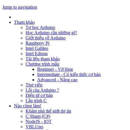
Jump to navigation
Tham khảo
Tự học Arduino
Học Arduino cần những gì?
Giới thiệu về Arduino
Raspberry Pi
Intel Galileo
Intel Edison
Tài liệu tham khảo
Chương trình mẫu
Beginner - Vỡ lòng
Intermediate - Có kiến thức cơ bản
Advanced - Nâng cao
Thư viện
Lỗi của Arduino ?
Điện tử cơ bản
Lập trình C
Nào cùng làm!
Khám phá thế giới dự án
C Sharp (C#)
NodeJS - IOT
VBLUno