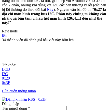
trạng đó mà mô đun I2C ra đời, giao tiếp với Arduino với LCD chỉ
còn 2 chân, nhưng khi dùng với I2C các bạn thường bị lỗi (các bạn
bị lỗi thường do theo dõi bài
Này
). Nguyên văn bài đó thì "
0x27 là
địa chỉ màn hình trong bus I2C. Phần này chúng ta không cần
phải quá bận tâm vì hầu hết màn hình (20x4,...) đều như thế
này!
"
Rate node
lên
34 thành viên đã đánh giá bài viết này hữu ích.
Từ khóa:
LCD
I2C
0x20
0x3F
Cửa cuốn thông minh
Đăng nhập
Tên người dùng
*