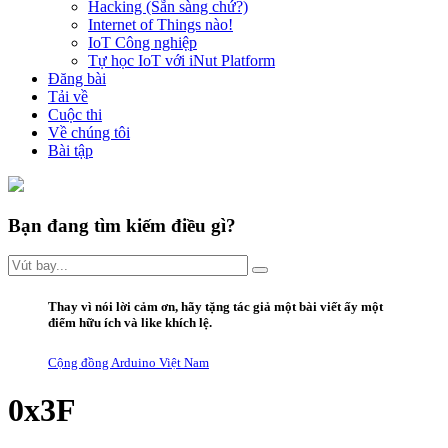
Hacking (Sẵn sàng chứ?)
Internet of Things nào!
IoT Công nghiệp
Tự học IoT với iNut Platform
Đăng bài
Tải về
Cuộc thi
Về chúng tôi
Bài tập
Bạn đang tìm kiếm điều gì?
Thay vì
nói lời
cảm ơn
,
hãy
tặng
tác giả một bài viết ấy
một
điểm hữu ích
và
like
khích lệ.
Cộng đồng Arduino Việt Nam
0x3F