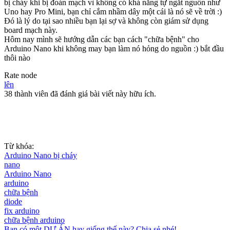
bị cháy khi bị đoản mạch vì không có khả năng tự ngắt nguồn như
Uno hay Pro Mini, bạn chỉ cắm nhầm dây một cái là nó sẽ về trời :)
Đó là lý do tại sao nhiều bạn lại sợ và không còn giám sử dụng
board mạch này.
Hôm nay mình sẽ hướng dẫn các bạn cách "chữa bệnh" cho
Arduino Nano khi không may bạn làm nó hỏng do nguồn :) bắt đầu
thôi nào
Rate node
lên
38 thành viên đã đánh giá bài viết này hữu ích.
Từ khóa:
Arduino Nano bị cháy
nano
Arduino Nano
arduino
chữa bệnh
diode
fix arduino
chữa bệnh arduino
Bạn có một DỰ ÁN hay giống thế này? Chia sẻ nhé!