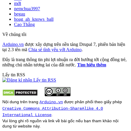
mới
nemchua3997
begau
hoag_ah_knows_ball
Cao Thắng
Về chúng tôi
Arduino.vn
được xây dựng trên nền tảng Drupal 7, phiên bản hiện
tại 2.3 tên mã
Chia sẻ tình yêu với Arduino
.
Đây là trang thông tin phi lợi nhuận ra đời hướng tới cộng đồng trẻ,
những chủ nhân tương lai của đất nước.
Tìm hiểu thêm
Lấy tin RSS
Nội dung trên trang
được phân phối theo giấy phép
Arduino.vn
Creative Commons Attribution-ShareAlike 4.0
.
International License
Vui lòng ghi rõ nguồn và link về bài gốc nếu bạn tham khảo nội
dung từ
website
này.