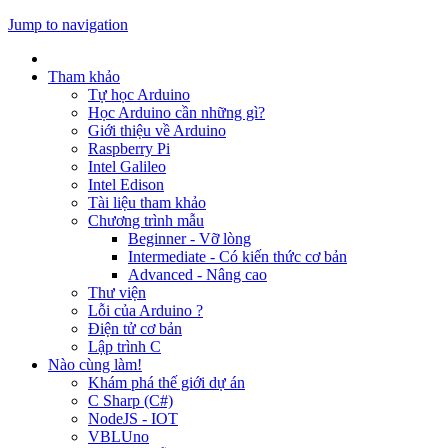
Jump to navigation
Tham khảo
Tự học Arduino
Học Arduino cần những gì?
Giới thiệu về Arduino
Raspberry Pi
Intel Galileo
Intel Edison
Tài liệu tham khảo
Chương trình mẫu
Beginner - Vỡ lòng
Intermediate - Có kiến thức cơ bản
Advanced - Nâng cao
Thư viện
Lỗi của Arduino ?
Điện tử cơ bản
Lập trình C
Nào cùng làm!
Khám phá thế giới dự án
C Sharp (C#)
NodeJS - IOT
VBLUno