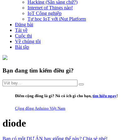
Hacking (Sẵn sàng chứ?)
Internet of Things nào!
IoT Công nghiệp
Tự học IoT với iNut Platform
Đăng bài
Tải về
Cuộc thi
Về chúng tôi
Bài tập
Bạn đang tìm kiếm điều gì?
Điểm cộng đồng là gì
? Nó có ích gì cho bạn,
tìm hiểu ngay
!
Cộng đồng Arduino Việt Nam
diode
Bạn có một DỰ ÁN hay giống thế này? Chia sẻ nhé!