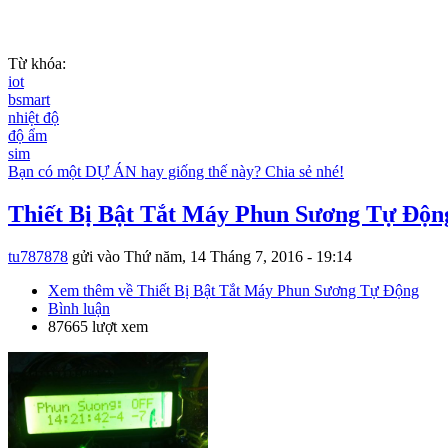
Từ khóa:
iot
bsmart
nhiệt độ
độ ẩm
sim
Bạn có một DỰ ÁN hay giống thế này? Chia sẻ nhé!
Thiết Bị Bật Tắt Máy Phun Sương Tự Độn
tu787878
gửi vào
Thứ năm, 14 Tháng 7, 2016 - 19:14
Xem thêm
về Thiết Bị Bật Tắt Máy Phun Sương Tự Động
Bình luận
87665 lượt xem