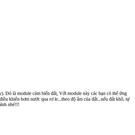
ày). Đó là module cảm biến đất
.
Với module này các bạn có thể ứng
iều khiển bơm nước qua rơ le...theo độ ẩm của đất...nếu đất khô, tự
ình nhé!!!