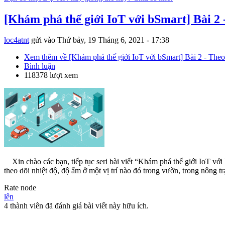
[Khám phá thế giới IoT với bSmart] Bài 2 
loc4atnt
gửi vào
Thứ bảy, 19 Tháng 6, 2021 - 17:38
Xem thêm
về [Khám phá thế giới IoT với bSmart] Bài 2 - Theo
Bình luận
118378 lượt xem
Xin chào các bạn, tiếp tục seri bài viết “Khám phá thế giới IoT vớ
theo dõi nhiệt độ, độ ẩm ở một vị trí nào đó trong vườn, trong nông 
Rate node
lên
4 thành viên đã đánh giá bài viết này hữu ích.