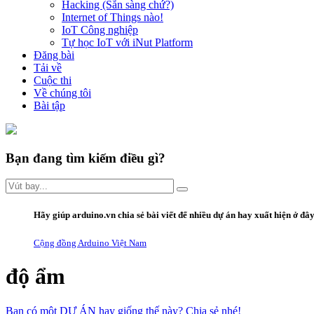
Hacking (Sẵn sàng chứ?)
Internet of Things nào!
IoT Công nghiệp
Tự học IoT với iNut Platform
Đăng bài
Tải về
Cuộc thi
Về chúng tôi
Bài tập
Bạn đang tìm kiếm điều gì?
Hãy giúp arduino.vn
chia sẻ bài viết
để nhiều dự án hay xuất hiện ở đâ
Cộng đồng Arduino Việt Nam
độ ẩm
Bạn có một DỰ ÁN hay giống thế này? Chia sẻ nhé!