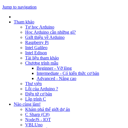
Jump to navigation
Tham khảo
Tự học Arduino
Học Arduino cần những gì?
Giới thiệu về Arduino
Raspberry Pi
Intel Galileo
Intel Edison
Tài liệu tham khảo
Chương trình mẫu
Beginner - Vỡ lòng
Intermediate - Có kiến thức cơ bản
Advanced - Nâng cao
Thư viện
Lỗi của Arduino ?
Điện tử cơ bản
Lập trình C
Nào cùng làm!
Khám phá thế giới dự án
C Sharp (C#)
NodeJS - IOT
VBLUno