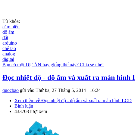
Từ khóa:
cảm biến
độ ẩm
đất
arduino
chế tạo
analog
digital
Bạn có một DỰ ÁN hay giống thế này? Chia sẻ nhé!
Đọc nhiệt độ - độ ẩm và xuất ra màn hình
quocbao
gửi vào
Thứ ba, 27 Tháng 5, 2014 - 16:24
Xem thêm
về Đọc nhiệt độ - độ ẩm và xuất ra màn hình LCD
Bình luận
433703 lượt xem