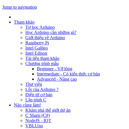
Jump to navigation
Tham khảo
Tự học Arduino
Học Arduino cần những gì?
Giới thiệu về Arduino
Raspberry Pi
Intel Galileo
Intel Edison
Tài liệu tham khảo
Chương trình mẫu
Beginner - Vỡ lòng
Intermediate - Có kiến thức cơ bản
Advanced - Nâng cao
Thư viện
Lỗi của Arduino ?
Điện tử cơ bản
Lập trình C
Nào cùng làm!
Khám phá thế giới dự án
C Sharp (C#)
NodeJS - IOT
VBLUno