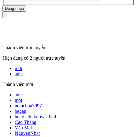
mã số thuế
Thành viên trực tuyến
Hiện đang có 2 người trực tuyến.
mới
anle
Thành viên mới
anle
mới
nemchua3997
begau
hoag_ah_knows_ball
Cao Thắng
Văn Mai
NguyenNhat