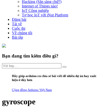
Hacking (Sẵn sàng chứ?)
Internet of Things nào!
IoT Công nghiệp
Tự học IoT với iNut Platform
Đăng bài
Tải về
Cuộc thi
Về chúng tôi
Bài tập
Bạn đang tìm kiếm điều gì?
Hãy giúp arduino.vn
chia sẻ bài viết
để nhiều dự án hay xuất
hiện ở đây hơn
Cộng đồng Arduino Việt Nam
gyroscope