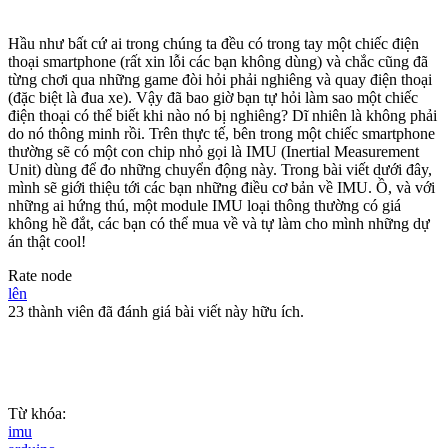
Hầu như bất cứ ai trong chúng ta đều có trong tay một chiếc điện
thoại smartphone (rất xin lỗi các bạn không dùng) và chắc cũng đã
từng chơi qua những game đòi hỏi phải nghiêng và quay điện thoại
(đặc biệt là đua xe). Vậy đã bao giờ bạn tự hỏi làm sao một chiếc
điện thoại có thể biết khi nào nó bị nghiêng? Dĩ nhiên là không phải
do nó thông minh rồi. Trên thực tế, bên trong một chiếc smartphone
thường sẽ có một con chip nhỏ gọi là IMU (Inertial Measurement
Unit) dùng để đo những chuyển động này. Trong bài viết dưới đây,
mình sẽ giới thiệu tới các bạn những điều cơ bản về IMU. Ồ, và với
những ai hứng thú, một module IMU loại thông thường có giá
không hề đắt, các bạn có thể mua về và tự làm cho mình những dự
án thật cool!
Rate node
lên
23 thành viên đã đánh giá bài viết này hữu ích.
Từ khóa:
imu