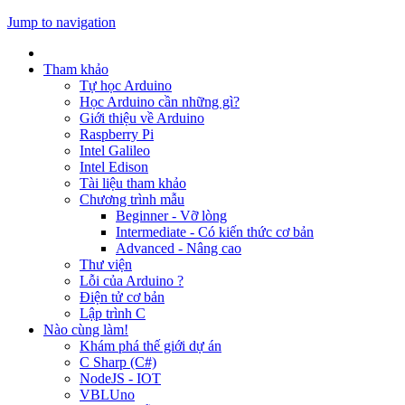
Jump to navigation
Tham khảo
Tự học Arduino
Học Arduino cần những gì?
Giới thiệu về Arduino
Raspberry Pi
Intel Galileo
Intel Edison
Tài liệu tham khảo
Chương trình mẫu
Beginner - Vỡ lòng
Intermediate - Có kiến thức cơ bản
Advanced - Nâng cao
Thư viện
Lỗi của Arduino ?
Điện tử cơ bản
Lập trình C
Nào cùng làm!
Khám phá thế giới dự án
C Sharp (C#)
NodeJS - IOT
VBLUno