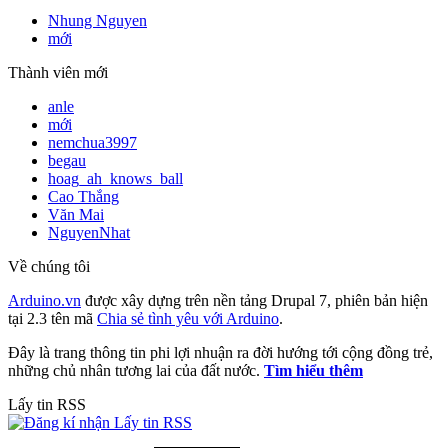
Nhung Nguyen
mới
Thành viên mới
anle
mới
nemchua3997
begau
hoag_ah_knows_ball
Cao Thắng
Văn Mai
NguyenNhat
Về chúng tôi
Arduino.vn
được xây dựng trên nền tảng Drupal 7, phiên bản hiện
tại 2.3 tên mã
Chia sẻ tình yêu với Arduino
.
Đây là trang thông tin phi lợi nhuận ra đời hướng tới cộng đồng trẻ,
những chủ nhân tương lai của đất nước.
Tìm hiểu thêm
Lấy tin RSS