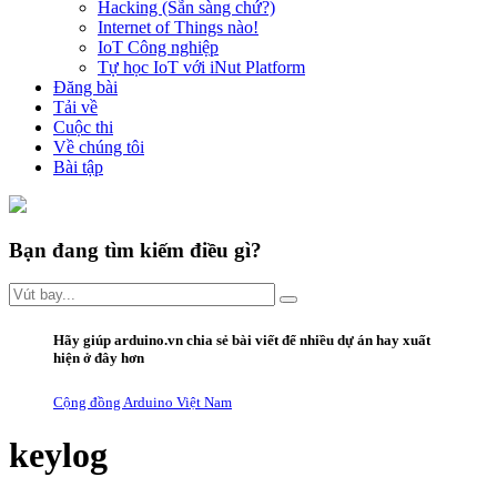
Hacking (Sẵn sàng chứ?)
Internet of Things nào!
IoT Công nghiệp
Tự học IoT với iNut Platform
Đăng bài
Tải về
Cuộc thi
Về chúng tôi
Bài tập
Bạn đang tìm kiếm điều gì?
Hãy giúp arduino.vn
chia sẻ bài viết
để nhiều dự án hay xuất
hiện ở đây hơn
Cộng đồng Arduino Việt Nam
keylog