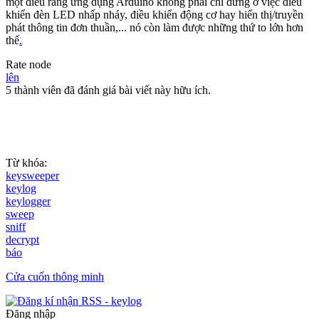
một điều rằng ứng dụng Arduino không phải chỉ dừng ở việc điều
khiển đèn LED nhấp nháy, điều khiển động cơ hay hiển thị/truyền
phát thông tin đơn thuần,... nó còn làm được những thứ to lớn hơn
thế
.
Rate node
lên
5 thành viên đã đánh giá bài viết này hữu ích.
Từ khóa:
keysweeper
keylog
keylogger
sweep
sniff
decrypt
báo
Cửa cuốn thông minh
Đăng nhập