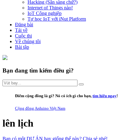
Hacking (Sẵn sàng chứ?)
Internet of Things nào!
IoT Công nghiệp
Tự học IoT với iNut Platform
Đăng bài
Tải về
Cuộc thi
Về chúng tôi
Bài tập
Bạn đang tìm kiếm điều gì?
Điểm cộng đồng là gì
? Nó có ích gì cho bạn,
tìm hiểu ngay
!
Cộng đồng Arduino Việt Nam
lên lịch
Bạn có một DỰ ÁN hay giống thế này? Chia sẻ nhé!