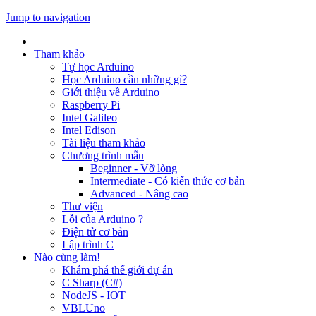
Jump to navigation
Tham khảo
Tự học Arduino
Học Arduino cần những gì?
Giới thiệu về Arduino
Raspberry Pi
Intel Galileo
Intel Edison
Tài liệu tham khảo
Chương trình mẫu
Beginner - Vỡ lòng
Intermediate - Có kiến thức cơ bản
Advanced - Nâng cao
Thư viện
Lỗi của Arduino ?
Điện tử cơ bản
Lập trình C
Nào cùng làm!
Khám phá thế giới dự án
C Sharp (C#)
NodeJS - IOT
VBLUno