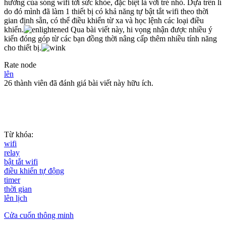
hưởng của sóng wifi tới sức khỏe, đặc biệt là với trẻ nhỏ. Dựa trên lí
do đó mình đã làm 1 thiết bị có khả năng tự bật tắt wifi theo thời
gian định sẵn, có thể điều khiển từ xa và học lệnh các loại điều
khiển.
Qua bài viết này, hi vọng nhận được nhiều ý
kiến đóng góp từ các bạn đồng thời nâng cấp thêm nhiều tính năng
cho thiết bị.
Rate node
lên
26 thành viên đã đánh giá bài viết này hữu ích.
Từ khóa:
wifi
relay
bật tắt wifi
điều khiển tự động
timer
thời gian
lên lịch
Cửa cuốn thông minh