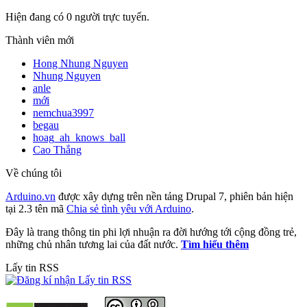
Hiện đang có 0 người trực tuyến.
Thành viên mới
Hong Nhung Nguyen
Nhung Nguyen
anle
mới
nemchua3997
begau
hoag_ah_knows_ball
Cao Thắng
Về chúng tôi
Arduino.vn
được xây dựng trên nền tảng Drupal 7, phiên bản hiện
tại 2.3 tên mã
Chia sẻ tình yêu với Arduino
.
Đây là trang thông tin phi lợi nhuận ra đời hướng tới cộng đồng trẻ,
những chủ nhân tương lai của đất nước.
Tìm hiểu thêm
Lấy tin RSS