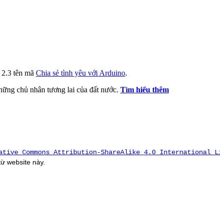
i 2.3 tên mã
Chia sẻ tình yêu với Arduino
.
 những chủ nhân tương lai của đất nước.
Tìm hiểu thêm
ative Commons Attribution-ShareAlike 4.0 International L
 từ
website
này.