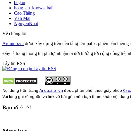
begau
hoag_ah_knows_ball
Cao Thắng
Văn Mai
NguyenNhat
Về chúng tôi
Arduino.vn
được xây dựng trên nền tảng Drupal 7, phiên bản hiện tạ
Đây là trang thông tin phi lợi nhuận ra đời hướng tới cộng đồng trẻ,
Lấy tin RSS
Nội dung trên trang
được phân phối theo giấy phép
Arduino.vn
Cre
Vui lòng ghi rõ nguồn và link về bài gốc nếu bạn tham khảo nội dung
Bạn ơi ^_^!