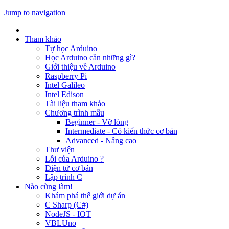
Jump to navigation
Tham khảo
Tự học Arduino
Học Arduino cần những gì?
Giới thiệu về Arduino
Raspberry Pi
Intel Galileo
Intel Edison
Tài liệu tham khảo
Chương trình mẫu
Beginner - Vỡ lòng
Intermediate - Có kiến thức cơ bản
Advanced - Nâng cao
Thư viện
Lỗi của Arduino ?
Điện tử cơ bản
Lập trình C
Nào cùng làm!
Khám phá thế giới dự án
C Sharp (C#)
NodeJS - IOT
VBLUno