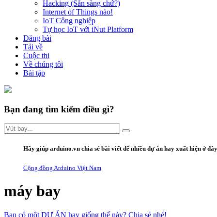
Hacking (Sẵn sàng chứ?)
Internet of Things nào!
IoT Công nghiệp
Tự học IoT với iNut Platform
Đăng bài
Tải về
Cuộc thi
Về chúng tôi
Bài tập
Bạn đang tìm kiếm điều gì?
Hãy giúp arduino.vn
chia sẻ bài viết
để nhiều dự án hay xuất hiện ở đâ
Cộng đồng Arduino Việt Nam
máy bay
Bạn có một DỰ ÁN hay giống thế này? Chia sẻ nhé!