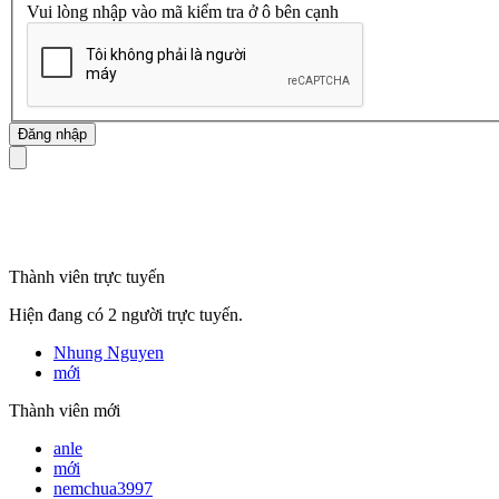
Vui lòng nhập vào mã kiểm tra ở ô bên cạnh
mã số thuế
Thành viên trực tuyến
Hiện đang có 2 người trực tuyến.
Nhung Nguyen
mới
Thành viên mới
anle
mới
nemchua3997