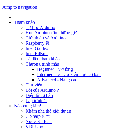
Jump to navigation
Tham khảo
Tự học Arduino
Học Arduino cần những gì?
Giới thiệu về Arduino
Raspberry Pi
Intel Galileo
Intel Edison
Tài liệu tham khảo
Chương trình mẫu
Beginner - Vỡ lòng
Intermediate - Có kiến thức cơ bản
Advanced - Nâng cao
Thư viện
Lỗi của Arduino ?
Điện tử cơ bản
Lập trình C
Nào cùng làm!
Khám phá thế giới dự án
C Sharp (C#)
NodeJS - IOT
VBLUno