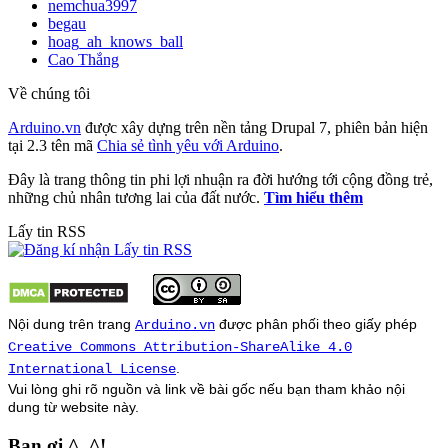
nemchua3997
begau
hoag_ah_knows_ball
Cao Thắng
Về chúng tôi
Arduino.vn
được xây dựng trên nền tảng Drupal 7, phiên bản hiện
tại 2.3 tên mã
Chia sẻ tình yêu với Arduino
.
Đây là trang thông tin phi lợi nhuận ra đời hướng tới cộng đồng trẻ,
những chủ nhân tương lai của đất nước.
Tìm hiểu thêm
Lấy tin RSS
Nội dung trên trang
được phân phối theo giấy phép
Arduino.vn
Creative Commons Attribution-ShareAlike 4.0
.
International License
Vui lòng ghi rõ nguồn và link về bài gốc nếu bạn tham khảo nội
dung từ
website
này.
Bạn ơi ^_^!