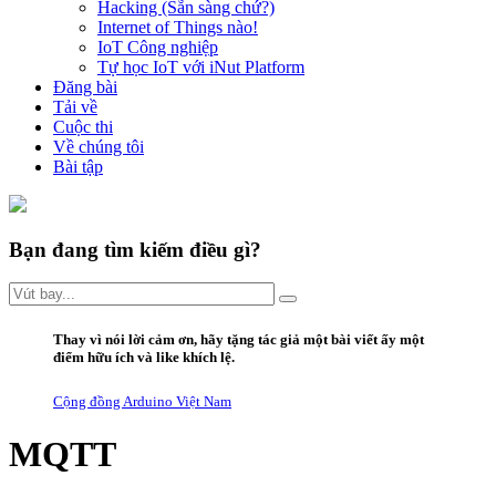
Hacking (Sẵn sàng chứ?)
Internet of Things nào!
IoT Công nghiệp
Tự học IoT với iNut Platform
Đăng bài
Tải về
Cuộc thi
Về chúng tôi
Bài tập
Bạn đang tìm kiếm điều gì?
Thay vì
nói lời
cảm ơn
,
hãy
tặng
tác giả một bài viết ấy
một
điểm hữu ích
và
like
khích lệ.
Cộng đồng Arduino Việt Nam
MQTT