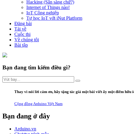
Hacking (Sẵn sàng chứ?)
Internet of Things nào!
IoT Công nghiệp
Tự học IoT với iNut Platform
Đăng bài
Tải về
Cuộc thi
Về chúng tôi
Bài tập
Bạn đang tìm kiếm điều gì?
Thay vì
nói lời
cảm ơn
,
hãy
tặng
tác giả một bài viết ấy
một điểm hữu í
Cộng đồng Arduino Việt Nam
Bạn đang ở đây
Arduino.vn