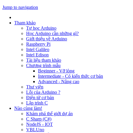
Jump to navigation
Tham khảo
Tự học Arduino
Học Arduino cần những gì?
Giới thiệu về Arduino
Raspberry Pi
Intel Galileo
Intel Edison
Tài liệu tham khảo
Chương trình mẫu
Beginner - Vỡ lòng
Intermediate - Có kiến thức cơ bản
Advanced - Nâng cao
Thư viện
Lỗi của Arduino ?
Điện tử cơ bản
Lập trình C
Nào cùng làm!
Khám phá thế giới dự án
C Sharp (C#)
NodeJS - IOT
VBLUno