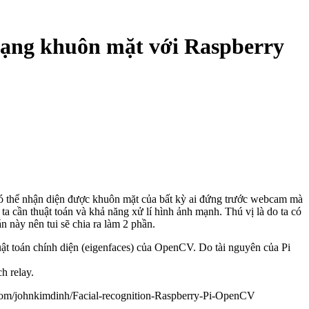
dạng khuôn mặt với Raspberry
 có thể nhận diện được khuôn mặt của bất kỳ ai đứng trước webcam mà
ta cần thuật toán và khả năng xử lí hình ảnh mạnh. Thú vị là do ta có
n này nên tui sẽ chia ra làm 2 phần.
ật toán chính diện (eigenfaces) của OpenCV. Do tài nguyên của Pi
h relay.
ub.com/johnkimdinh/Facial-recognition-Raspberry-Pi-OpenCV