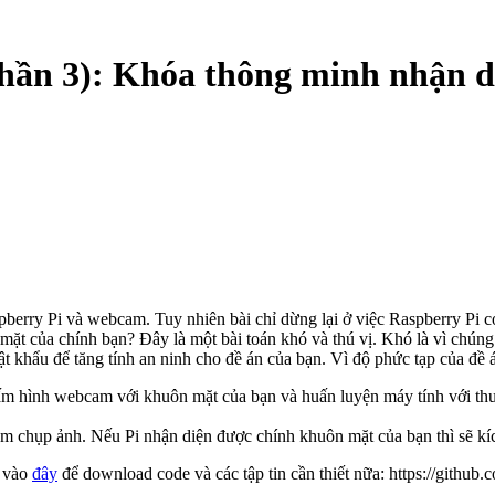
hần 3): Khóa thông minh nhận 
spberry Pi và webcam. Tuy nhiên bài chỉ dừng lại ở việc Raspberry Pi
mặt của chính bạn? Đây là một bài toán khó và thú vị. Khó là vì chúng 
t khẩu để tăng tính an ninh cho đề án của bạn. Vì độ phức tạp của đề á
tấm hình webcam với khuôn mặt của bạn và huấn luyện máy tính với thu
cam chụp ảnh. Nếu Pi nhận diện được chính khuôn mặt của bạn thì sẽ kíc
n vào
đây
để download code và các tập tin cần thiết nữa: https://gith