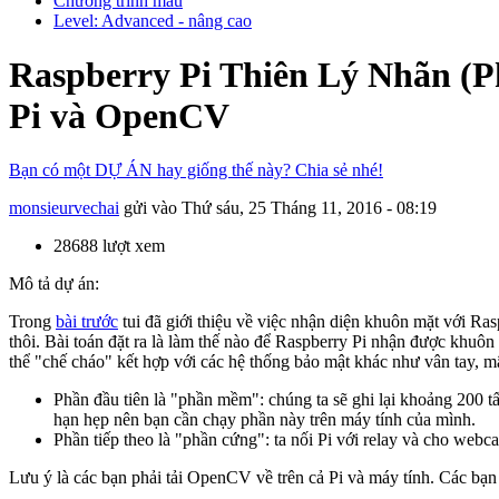
Chương trình mẫu
Level: Advanced - nâng cao
Raspberry Pi Thiên Lý Nhãn (P
Pi và OpenCV
Bạn có một DỰ ÁN hay giống thế này? Chia sẻ nhé!
monsieurvechai
gửi vào
Thứ sáu, 25 Tháng 11, 2016 - 08:19
28688 lượt xem
Mô tả dự án:
Trong
bài trước
tui đã giới thiệu về việc nhận diện khuôn mặt với Ra
thôi. Bài toán đặt ra là làm thế nào để Raspberry Pi nhận được khuôn 
thể "chế cháo" kết hợp với các hệ thống bảo mật khác như vân tay, mậ
Phần đầu tiên là "phần mềm": chúng ta sẽ ghi lại khoảng 200 
hạn hẹp nên bạn cần chạy phần này trên máy tính của mình.
Phần tiếp theo là "phần cứng": ta nối Pi với relay và cho web
Lưu ý là các bạn phải tải OpenCV về trên cả Pi và máy tính. Các bạ