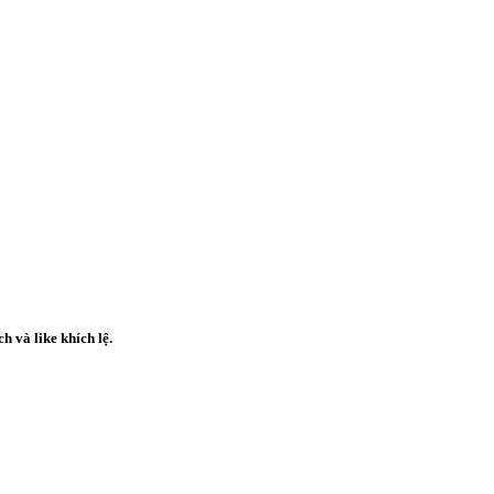
ch
và
like
khích lệ.