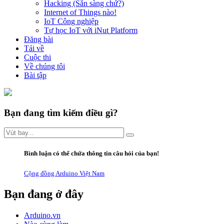
Hacking (Sẵn sàng chứ?)
Internet of Things nào!
IoT Công nghiệp
Tự học IoT với iNut Platform
Đăng bài
Tải về
Cuộc thi
Về chúng tôi
Bài tập
Bạn đang tìm kiếm điều gì?
Bình luận có thể chứa thông tin câu hỏi của bạn!
Cộng đồng Arduino Việt Nam
Bạn đang ở đây
Arduino.vn