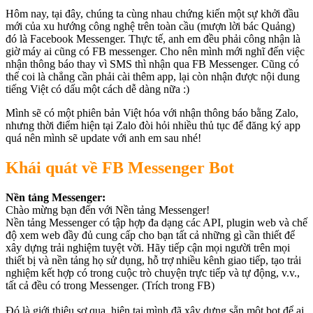
Hôm nay, tại đây, chúng ta cùng nhau chứng kiến một sự khởi đầu
mới của xu hướng công nghệ trên toàn cầu (mượn lời bác Quảng)
đó là Facebook Messenger. Thực tế, anh em đều phải công nhận là
giờ máy ai cũng có FB messenger. Cho nên mình mới nghĩ đến việc
nhận thông báo thay vì SMS thì nhận qua FB Messenger. Cũng có
thể coi là chẳng cần phải cài thêm app, lại còn nhận được nội dung
tiếng Việt có dấu một cách dễ dàng nữa :)
Mình sẽ có một phiên bản Việt hóa với nhận thông báo bằng Zalo,
nhưng thời điểm hiện tại Zalo đòi hỏi nhiều thủ tục để đăng ký app
quá nên mình sẽ update với anh em sau nhé!
Khái quát về FB Messenger Bot
Nền tảng Messenger:
Chào mừng bạn đến với Nền tảng Messenger!
Nền tảng Messenger có tập hợp đa dạng các API, plugin web và chế
độ xem web đầy đủ cung cấp cho bạn tất cả những gì cần thiết để
xây dựng trải nghiệm tuyệt vời. Hãy tiếp cận mọi người trên mọi
thiết bị và nền tảng họ sử dụng, hỗ trợ nhiều kênh giao tiếp, tạo trải
nghiệm kết hợp có trong cuộc trò chuyện trực tiếp và tự động, v.v.,
tất cả đều có trong Messenger. (Trích trong FB)
Đó là giới thiệu sơ qua, hiện tại mình đã xây dựng sẵn một bot để ai