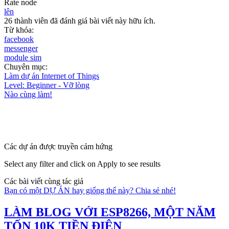
Rate node
lên
26 thành viên đã đánh giá bài viết này hữu ích.
Từ khóa:
facebook
messenger
module sim
Chuyên mục:
Làm dự án Internet of Things
Level: Beginner - Vỡ lòng
Nào cùng làm!
Các dự án được truyền cảm hứng
Select any filter and click on Apply to see results
Các bài viết cùng tác giả
Bạn có một DỰ ÁN hay giống thế này? Chia sẻ nhé!
LÀM BLOG VỚI ESP8266, MỘT NĂM
TỐN 10K TIỀN ĐIỆN