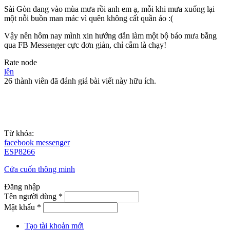
Sài Gòn đang vào mùa mưa rồi anh em ạ, mỗi khi mưa xuống lại
một nỗi buồn man mác vì quên không cất quần áo :(
Vậy nên hôm nay mình xin hướng dẫn làm một bộ báo mưa bằng
qua FB Messenger cực đơn giản, chỉ cắm là chạy!
Rate node
lên
26 thành viên đã đánh giá bài viết này hữu ích.
Từ khóa:
facebook messenger
ESP8266
Cửa cuốn thông minh
Đăng nhập
Tên người dùng
*
Mật khẩu
*
Tạo tài khoản mới