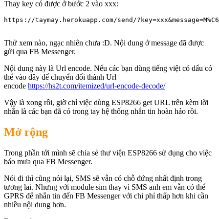
Thay key có được ở bước 2 vào xxx:
https://taymay.herokuapp.com/send/?key=xxx&message=M%C6
Thử xem nào, ngạc nhiên chưa :D. Nội dung ở message đã được
gửi qua FB Messenger.
Nội dung này là Url encode. Nếu các bạn dùng tiếng việt có dấu có
thể vào đây để chuyển đổi thành Url
encode
https://hs2t.com/itemized/url-encode-decode/
Vậy là xong rồi, giờ chỉ việc dùng ESP8266 get URL trên kèm lời
nhắn là các bạn đã có trong tay hệ thống nhắn tin hoàn hảo rồi.
Mở rộng
Trong phần tới mình sẽ chia sẻ thư viện ESP8266 sử dụng cho việc
báo mưa qua FB Messenger.
Nói đi thì cũng nói lại, SMS sẽ vẫn có chỗ đứng nhất định trong
tương lai. Nhưng với module sim thay vì SMS anh em vẫn có thể
GPRS để nhắn tin đến FB Messenger với chi phí thấp hơn khi cần
nhiều nội dung hơn.