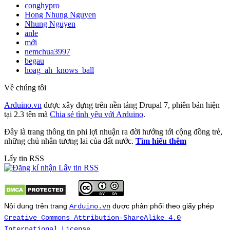
conghypro
Hong Nhung Nguyen
Nhung Nguyen
anle
mới
nemchua3997
begau
hoag_ah_knows_ball
Về chúng tôi
Arduino.vn
được xây dựng trên nền tảng Drupal 7, phiên bản hiện
tại 2.3 tên mã
Chia sẻ tình yêu với Arduino
.
Đây là trang thông tin phi lợi nhuận ra đời hướng tới cộng đồng trẻ,
những chủ nhân tương lai của đất nước.
Tìm hiểu thêm
Lấy tin RSS
Nội dung trên trang
được phân phối theo giấy phép
Arduino.vn
Creative Commons Attribution-ShareAlike 4.0
.
International License