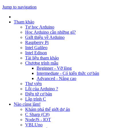
Jump to navigation
Tham khảo
Tự học Arduino
Học Arduino cần những gì?
Giới thiệu về Arduino
Raspberry Pi
Intel Galileo
Intel Edison
Tài liệu tham khảo
Chương trình mẫu
Beginner - Vỡ lòng
Intermediate - Có kiến thức cơ bản
Advanced - Nâng cao
Thư viện
Lỗi của Arduino ?
Điện tử cơ bản
Lập trình C
Nào cùng làm!
Khám phá thế giới dự án
C Sharp (C#)
NodeJS - IOT
VBLUno