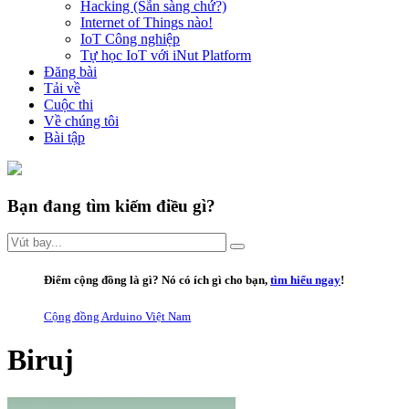
Hacking (Sẵn sàng chứ?)
Internet of Things nào!
IoT Công nghiệp
Tự học IoT với iNut Platform
Đăng bài
Tải về
Cuộc thi
Về chúng tôi
Bài tập
Bạn đang tìm kiếm điều gì?
Điểm cộng đồng là gì
? Nó có ích gì cho bạn,
tìm hiểu ngay
!
Cộng đồng Arduino Việt Nam
Biruj