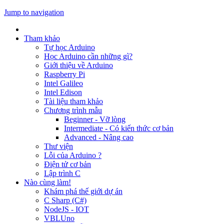
Jump to navigation
Tham khảo
Tự học Arduino
Học Arduino cần những gì?
Giới thiệu về Arduino
Raspberry Pi
Intel Galileo
Intel Edison
Tài liệu tham khảo
Chương trình mẫu
Beginner - Vỡ lòng
Intermediate - Có kiến thức cơ bản
Advanced - Nâng cao
Thư viện
Lỗi của Arduino ?
Điện tử cơ bản
Lập trình C
Nào cùng làm!
Khám phá thế giới dự án
C Sharp (C#)
NodeJS - IOT
VBLUno