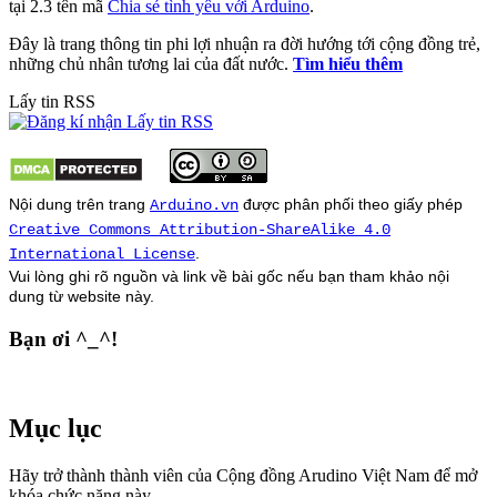
tại 2.3 tên mã
Chia sẻ tình yêu với Arduino
.
Đây là trang thông tin phi lợi nhuận ra đời hướng tới cộng đồng trẻ,
những chủ nhân tương lai của đất nước.
Tìm hiểu thêm
Lấy tin RSS
Nội dung trên trang
được phân phối theo giấy phép
Arduino.vn
Creative Commons Attribution-ShareAlike 4.0
.
International License
Vui lòng ghi rõ nguồn và link về bài gốc nếu bạn tham khảo nội
dung từ
website
này.
Bạn ơi ^_^!
Mục lục
Hãy trở thành thành viên của Cộng đồng Arudino Việt Nam để mở
khóa chức năng này.