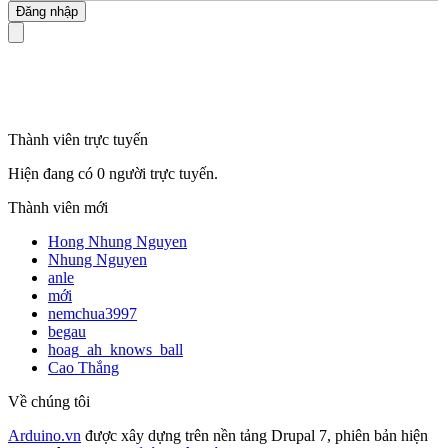
mã số thuế
Thành viên trực tuyến
Hiện đang có 0 người trực tuyến.
Thành viên mới
Hong Nhung Nguyen
Nhung Nguyen
anle
mới
nemchua3997
begau
hoag_ah_knows_ball
Cao Thắng
Về chúng tôi
Arduino.vn
được xây dựng trên nền tảng Drupal 7, phiên bản hiện