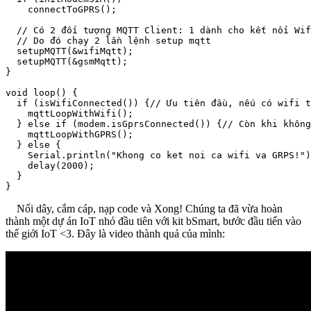
    connectToGPRS();

  // Có 2 đối tượng MQTT Client: 1 dành cho kết nối Wif
  // Do đó chạy 2 lần lệnh setup mqtt

  setupMQTT(&wifiMqtt);

  setupMQTT(&gsmMqtt);

}

void loop() {

  if (isWifiConnected()) {// Ưu tiên đầu, nếu có wifi t
    mqttLoopWithWifi();

  } else if (modem.isGprsConnected()) {// Còn khi không
    mqttLoopWithGPRS();

  } else {

    Serial.println("Khong co ket noi ca wifi va GRPS!")
    delay(2000);

  }

}
Nối dây, cắm cáp, nạp code và Xong! Chúng ta đã vừa hoàn
thành một dự án IoT nhỏ đầu tiên với kit bSmart, bước đầu tiến vào
thế giới IoT <3. Đây là video thành quả của mình: