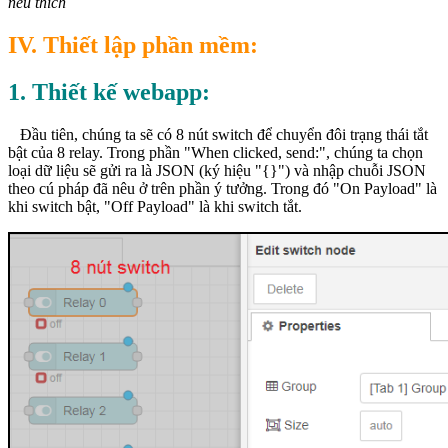
nếu thích
IV. Thiết lập phần mềm:
1. Thiết kế webapp:
Đầu tiên, chúng ta sẽ có 8 nút switch để chuyển đôi trạng thái tắt
bật của 8 relay. Trong phần "When clicked, send:", chúng ta chọn
loại dữ liệu sẽ gửi ra là JSON (ký hiệu "{}") và nhập chuỗi JSON
theo cú pháp đã nêu ở trên phần ý tưởng. Trong đó "On Payload" là
khi switch bật, "Off Payload" là khi switch tắt.