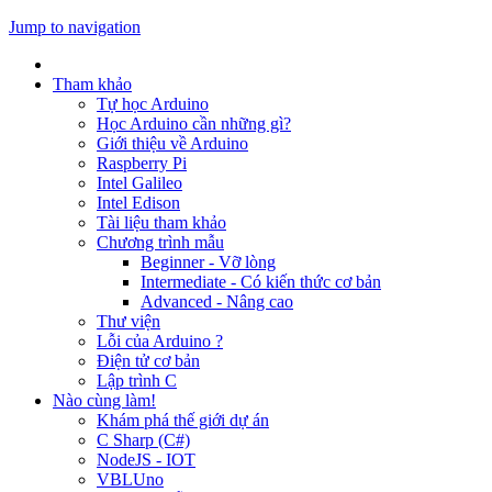
Jump to navigation
Tham khảo
Tự học Arduino
Học Arduino cần những gì?
Giới thiệu về Arduino
Raspberry Pi
Intel Galileo
Intel Edison
Tài liệu tham khảo
Chương trình mẫu
Beginner - Vỡ lòng
Intermediate - Có kiến thức cơ bản
Advanced - Nâng cao
Thư viện
Lỗi của Arduino ?
Điện tử cơ bản
Lập trình C
Nào cùng làm!
Khám phá thế giới dự án
C Sharp (C#)
NodeJS - IOT
VBLUno