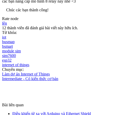
các bạn nâng cấp mô hình 8 relay này nhé <3
Chúc các bạn thành công!
Rate node
lên
12 thành viên đã đánh giá bài viết này hữu ích.
Từ khóa:
iot
busmap
bsmart
module sim
sim7600
esp32
internet of things
Chuyên mục:
Làm dự án Internet of Things
Intermediate - Có kiến thức cơ bản
Bài liên quan
Điều khiển từ xa với Arduino và Ethernet Shield