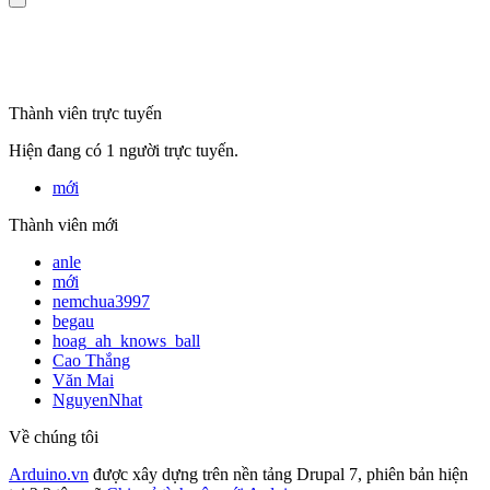
mã số thuế
Thành viên trực tuyến
Hiện đang có 1 người trực tuyến.
mới
Thành viên mới
anle
mới
nemchua3997
begau
hoag_ah_knows_ball
Cao Thắng
Văn Mai
NguyenNhat
Về chúng tôi
Arduino.vn
được xây dựng trên nền tảng Drupal 7, phiên bản hiện