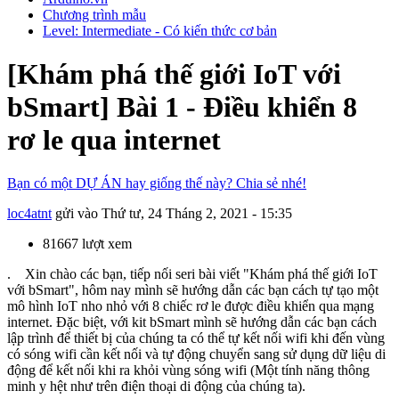
Chương trình mẫu
Level: Intermediate - Có kiến thức cơ bản
[Khám phá thế giới IoT với
bSmart] Bài 1 - Điều khiển 8
rơ le qua internet
Bạn có một DỰ ÁN hay giống thế này? Chia sẻ nhé!
loc4atnt
gửi vào
Thứ tư, 24 Tháng 2, 2021 - 15:35
81667 lượt xem
. Xin chào các bạn, tiếp nối seri bài viết "Khám phá thế giới IoT
với bSmart", hôm nay mình sẽ hướng dẫn các bạn cách tự tạo một
mô hình IoT nho nhỏ với 8 chiếc rơ le được điều khiển qua mạng
internet. Đặc biệt, với kit bSmart mình sẽ hướng dẫn các bạn cách
lập trình để thiết bị của chúng ta có thể tự kết nối wifi khi đến vùng
có sóng wifi cần kết nối và tự động chuyển sang sử dụng dữ liệu di
động để kết nối khi ra khỏi vùng sóng wifi (Một tính năng thông
minh y hệt như trên điện thoại di động của chúng ta).