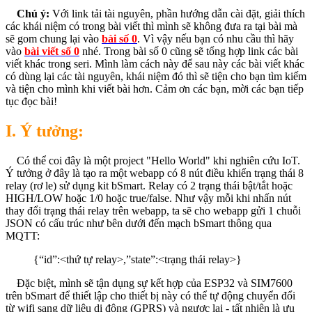
Chú ý:
Với link tải tài nguyên, phần hướng dẫn cài đặt, giải thích
các khái niệm có trong bài viết thì mình sẽ không đưa ra tại bài mà
sẽ gom chung lại vào
bài số 0
. Vì vậy nếu bạn có nhu cầu thì hãy
vào
bài viết số 0
nhé. Trong bài số 0 cũng sẽ tổng hợp link các bài
viết khác trong seri. Mình làm cách này để sau này các bài viết khác
có dùng lại các tài nguyên, khái niệm đó thì sẽ tiện cho bạn tìm kiếm
và tiện cho mình khi viết bài hơn. Cảm ơn các bạn, mời các bạn tiếp
tục đọc bài!
I. Ý tưởng:
Có thể coi đây là một project "Hello World" khi nghiên cứu IoT.
Ý tưởng ở đây là tạo ra một webapp có 8 nút điều khiển trạng thái 8
relay (rơ le) sử dụng kit bSmart. Relay có 2 trạng thái bật/tắt hoặc
HIGH/LOW hoặc 1/0 hoặc true/false. Như vậy mỗi khi nhấn nút
thay đổi trạng thái relay trên webapp, ta sẽ cho webapp gửi 1 chuỗi
JSON có cấu trúc như bên dưới đến mạch bSmart thông qua
MQTT:
{“id”:<thứ tự relay>,”state”:<trạng thái relay>}
Đặc biệt, mình sẽ tận dụng sự kết hợp của ESP32 và SIM7600
trên bSmart để thiết lập cho thiết bị này có thể tự động chuyển đổi
từ wifi sang dữ liệu di động (GPRS) và ngược lại - tất nhiên là ưu