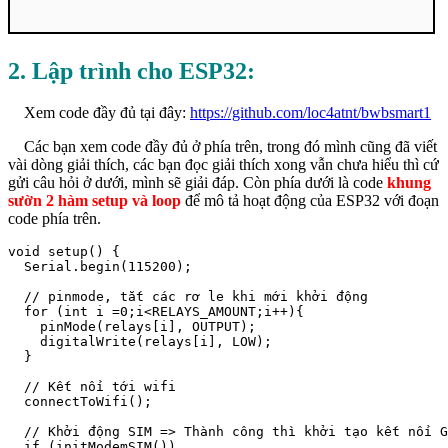
2. Lập trình cho ESP32:
Xem code đầy đủ tại đây:
https://github.com/loc4atnt/bwbsmart1
Các bạn xem code đầy đủ ở phía trên, trong đó mình cũng đã viết
vài dòng giải thích, các bạn đọc giải thích xong vẫn chưa hiểu thì cứ
gửi câu hỏi ở dưới, mình sẽ giải đáp. Còn phía dưới là code
khung
sườn 2 hàm setup và loop
để mô tả hoạt động của ESP32 với đoạn
code phía trên.
void setup() {

  Serial.begin(115200);

  // pinmode, tắt các rơ le khi mới khởi động

  for (int i =0;i<RELAYS_AMOUNT;i++){

    pinMode(relays[i], OUTPUT);

    digitalWrite(relays[i], LOW);

  }

  // Kết nối tới wifi

  connectToWifi();

  // Khởi động SIM => Thành công thì khởi tạo kết nối G
  if (initModemSIM())
