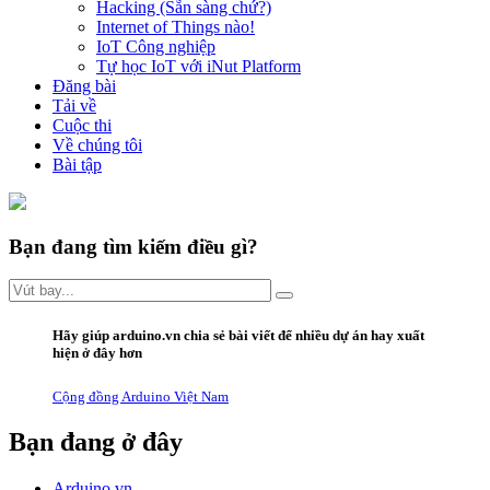
Hacking (Sẵn sàng chứ?)
Internet of Things nào!
IoT Công nghiệp
Tự học IoT với iNut Platform
Đăng bài
Tải về
Cuộc thi
Về chúng tôi
Bài tập
Bạn đang tìm kiếm điều gì?
Hãy giúp arduino.vn
chia sẻ bài viết
để nhiều dự án hay xuất
hiện ở đây hơn
Cộng đồng Arduino Việt Nam
Bạn đang ở đây
Arduino.vn