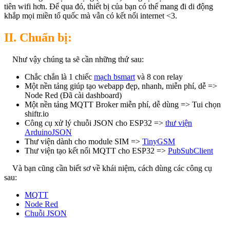
tiên wifi hơn. Để qua đó, thiết bị của bạn có thể mang đi di động
khắp mọi miền tổ quốc mà vẫn có kết nối internet <3.
II. Chuẩn bị:
Như vậy chúng ta sẽ cần những thứ sau:
Chắc chắn là 1 chiếc
mạch bsmart
và 8 con relay
Một nền tảng giúp tạo webapp đẹp, nhanh, miễn phí, dễ =>
Node Red (Đã cài dashboard)
Một nền tảng MQTT Broker miễn phí, dễ dùng => Tui chọn
shiftr.io
Công cụ xử lý chuỗi JSON cho ESP32 =>
thư viện
ArduinoJSON
Thư viện dành cho module SIM =>
TinyGSM
Thư viện tạo kết nối MQTT cho ESP32 =>
PubSubClient
Và bạn cũng cần biết sơ về khái niệm, cách dùng các công cụ
sau:
MQTT
Node Red
Chuỗi JSON