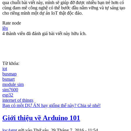
qua chuỗi bài viết này, mình sẽ giúp đỡ được nhiều bạn trẻ hơn có
cùng đam mê công nghệ có thể bước đầu nắm vững và tự sáng tạo
cho riêng mình một dự án IoT thật độc đáo.
Rate node
lên
4 thành viên đã đánh giá bài viết này hữu ích.
Từ khóa:
iot
busmap
bsmart
module sim
sim7600
esp32
internet of things
Bạn có một DỰ ÁN hay giống thế này? Chia sẻ nhé!
Giới thiệu về Arduino 101
loc4atnt
gửi vào
Thứ sáu, 29 Tháng 7, 2016 - 11:54