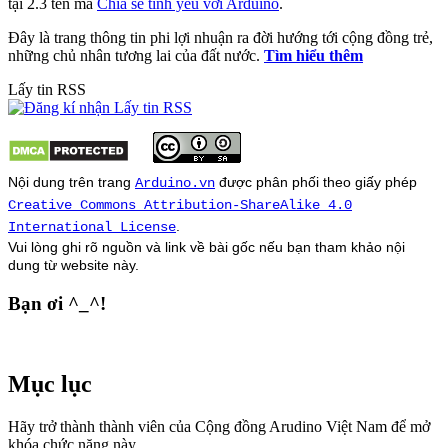
tại 2.3 tên mã
Chia sẻ tình yêu với Arduino
.
Đây là trang thông tin phi lợi nhuận ra đời hướng tới cộng đồng trẻ,
những chủ nhân tương lai của đất nước.
Tìm hiểu thêm
Lấy tin RSS
Nội dung trên trang
được phân phối theo giấy phép
Arduino.vn
Creative Commons Attribution-ShareAlike 4.0
.
International License
Vui lòng ghi rõ nguồn và link về bài gốc nếu bạn tham khảo nội
dung từ
website
này.
Bạn ơi ^_^!
Mục lục
Hãy trở thành thành viên của Cộng đồng Arudino Việt Nam để mở
khóa chức năng này.