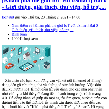
[Khám phá thế giới IoT với bSmart] Bài 0
- Giới thiệu, giải thích, thư viện, hỗ trợ,....
loc4atnt
gửi vào
Thứ ba, 23 Tháng 2, 2021 - 14:00
Xem thêm
về [Khám phá thế giới IoT với bSmart] Bài 0 -
Giới thiệu, giải thích, thư viện, hỗ trợ,....
Bình luận
100911 lượt xem
Xin chào các bạn, xu hướng vạn vật kết nối (Internet of Thing)
đang đến gõ cửa từng nhà và chứng tỏ sức ảnh hưởng. Việc đón
đầu xu hướng IoT là một điều tất yếu dành cho các nhà phát triển
như chúng ta khi thế giới đang tiến nhanh trong cuộc cách mạng
4.0. Để đồng hành và giúp đỡ mọi người làm quen, bước đi trên con
đường tiến vào thế giới IoT ấy, mình xin được giới thiệu đến các
bạn chuỗi bài viết "Khám phá thế giới IoT cùng bSmart". Hi vọng