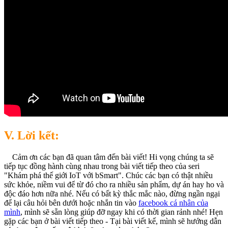
V. Lời kết:
Cảm ơn các bạn đã quan tâm đến bài viết! Hi vọng chúng ta sẽ
tiếp tục đồng hành cùng nhau trong bài viết tiếp theo của seri
"Khám phá thế giới IoT với bSmart". Chúc các bạn có thật nhiều
sức khỏe, niềm vui để từ đó cho ra nhiều sản phẩm, dự án hay ho và
độc đáo hơn nữa nhé. Nếu có bất kỳ thắc mắc nào, đừng ngần ngại
để lại câu hỏi bên dưới hoặc nhắn tin vào
facebook cá nhân của
mình
, mình sẽ sẵn lòng giúp đỡ ngay khi có thời gian rảnh nhé! Hẹn
gặp các bạn ở bài viết tiếp theo - Tại bài viết kế, mình sẽ hướng dẫn