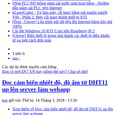
[iNut PLC]Hệ thống giám sát nước sinh hoạt bằng - Hướng
dẫn giám sát PLC trên Internet
kLaserCutter - Tự làm máy cắt laser bằng mã nguồn người
Việt - Phần 2: Máy cắt laser thành thiết bị IOT
[iNut - Clover] Lập trình gửi dữ liệu lên Internet bằng kéo thả
100%
Cài đặt Windows 10 IOT Core trên Raspberry Pi 2
[Clover] Biến thiết bị trong nhà thành các thiết bị điều khiển
từ xa một cách đơn giản
1 trên 6
sau ›
Các dự án được truyền cảm hứng
Bạn có một DỰ ÁN hay giống thế này? Chia sẻ nhé!
Đọc cảm biến nhiệt độ, độ ẩm từ DHT11
up lên server làm webapp
ksp
gửi vào
Thứ tư, 14 Tháng 3, 2018 - 13:30
Xem thêm
về Đọc cảm biến nhiệt độ, độ ẩm từ DHT11 up lên
server làm webapp