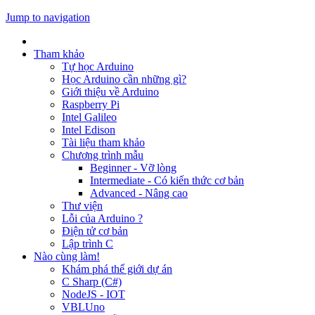
Jump to navigation
Tham khảo
Tự học Arduino
Học Arduino cần những gì?
Giới thiệu về Arduino
Raspberry Pi
Intel Galileo
Intel Edison
Tài liệu tham khảo
Chương trình mẫu
Beginner - Vỡ lòng
Intermediate - Có kiến thức cơ bản
Advanced - Nâng cao
Thư viện
Lỗi của Arduino ?
Điện tử cơ bản
Lập trình C
Nào cùng làm!
Khám phá thế giới dự án
C Sharp (C#)
NodeJS - IOT
VBLUno