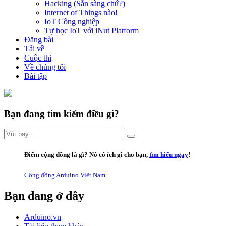
Hacking (Sẵn sàng chứ?)
Internet of Things nào!
IoT Công nghiệp
Tự học IoT với iNut Platform
Đăng bài
Tải về
Cuộc thi
Về chúng tôi
Bài tập
Bạn đang tìm kiếm điều gì?
Điểm cộng đồng là gì
? Nó có ích gì cho bạn,
tìm hiểu ngay
!
Cộng đồng Arduino Việt Nam
Bạn đang ở đây
Arduino.vn