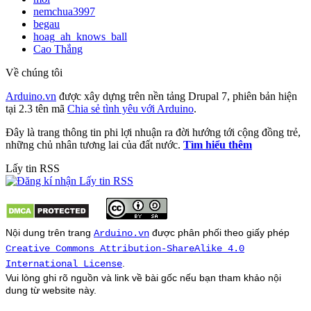
nemchua3997
begau
hoag_ah_knows_ball
Cao Thắng
Về chúng tôi
Arduino.vn
được xây dựng trên nền tảng Drupal 7, phiên bản hiện
tại 2.3 tên mã
Chia sẻ tình yêu với Arduino
.
Đây là trang thông tin phi lợi nhuận ra đời hướng tới cộng đồng trẻ,
những chủ nhân tương lai của đất nước.
Tìm hiểu thêm
Lấy tin RSS
Nội dung trên trang
được phân phối theo giấy phép
Arduino.vn
Creative Commons Attribution-ShareAlike 4.0
.
International License
Vui lòng ghi rõ nguồn và link về bài gốc nếu bạn tham khảo nội
dung từ
website
này.