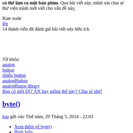
có thể làm ra một bàn phím
. Qua bài viết này, mình xin chia sẻ
thư viện mình mới viết cho vấn đề này
.
Rate node
lên
14 thành viên đã đánh giá bài viết này hữu ích.
Từ khóa:
analog
button
nhiều button
analogButton
analogButon library
Bạn có một DỰ ÁN hay giống thế này? Chia sẻ nhé!
byte()
ksp
gửi vào
Thứ năm, 29 Tháng 5, 2014 - 22:03
Xem thêm
về byte()
Bình luận