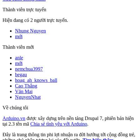
Thành viên trực tuyến
Hiện đang có 2 người trực tuyến.
Nhung Nguyen
mới
Thành viên mới
anle
mới
nemchua3997
begau
hoag_ah_knows_ball
Cao Thắng
Văn Mai
NguyenNhat
Về chúng tôi
Arduino.vn
được xây dựng trên nền tảng Drupal 7, phiên bản hiện
tại 2.3 tên mã
Chia sẻ tình yêu với Arduino
.
Đây là trang thông tin phi lợi nhuận ra đời hướng tới cộng đồng trẻ,