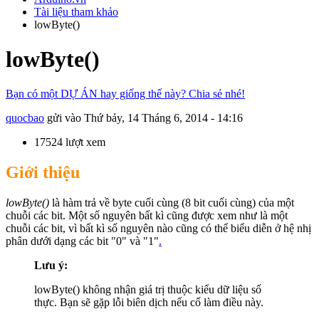
Tài liệu tham khảo
lowByte()
lowByte()
Bạn có một DỰ ÁN hay giống thế này? Chia sẻ nhé!
quocbao
gửi vào
Thứ bảy, 14 Tháng 6, 2014 - 14:16
17524 lượt xem
Giới thiệu
lowByte()
là hàm trả về byte cuối cùng (8 bit cuối cùng) của một
chuỗi các bit. Một số nguyên bất kì cũng được xem như là một
chuỗi các bit, vì bất kì số nguyên nào cũng có thể biểu diễn ở hệ nhị
phân dưới dạng các bit "0" và "1"
.
Lưu ý:
lowByte() không nhận giá trị thuộc kiểu dữ liệu số
thực. Bạn sẽ gặp lỗi biên dịch nếu cố làm điều này.