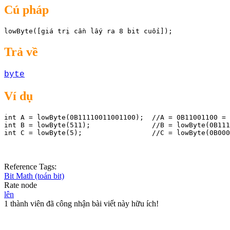
Cú pháp
lowByte([giá trị cần lấy ra 8 bit cuối]);
Trả về
byte
Ví dụ
int A = lowByte(0B11110011001100);  //A = 0B11001100 = 
int B = lowByte(511);               //B = lowByte(0B111
Reference Tags:
Bit Math (toán bit)
Rate node
lên
1 thành viên đã công nhận bài viết này hữu ích!