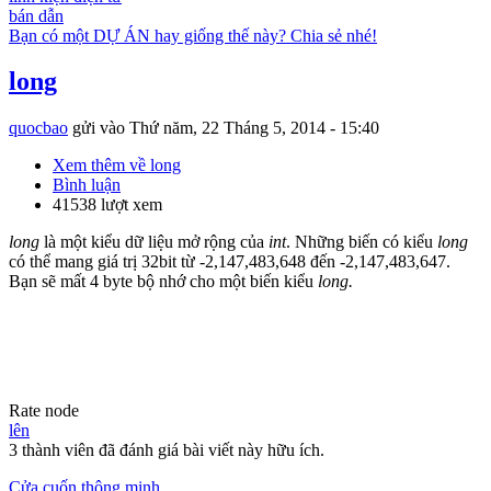
bán dẫn
Bạn có một DỰ ÁN hay giống thế này? Chia sẻ nhé!
long
quocbao
gửi vào
Thứ năm, 22 Tháng 5, 2014 - 15:40
Xem thêm
về long
Bình luận
41538 lượt xem
long
là một kiểu dữ liệu mở rộng của
int
. Những biến có kiểu
long
có thể mang giá trị 32bit từ -2,147,483,648 đến -2,147,483,647.
Bạn sẽ mất 4 byte bộ nhớ cho một biến kiểu
long.
Rate node
lên
3 thành viên đã đánh giá bài viết này hữu ích.
Cửa cuốn thông minh