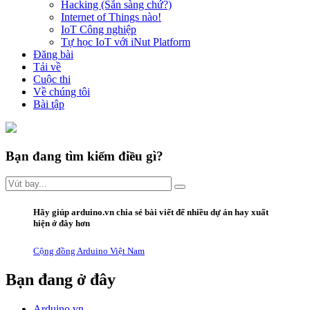
Hacking (Sẵn sàng chứ?)
Internet of Things nào!
IoT Công nghiệp
Tự học IoT với iNut Platform
Đăng bài
Tải về
Cuộc thi
Về chúng tôi
Bài tập
Bạn đang tìm kiếm điều gì?
Hãy giúp arduino.vn
chia sẻ bài viết
để nhiều dự án hay xuất
hiện ở đây hơn
Cộng đồng Arduino Việt Nam
Bạn đang ở đây
Arduino.vn