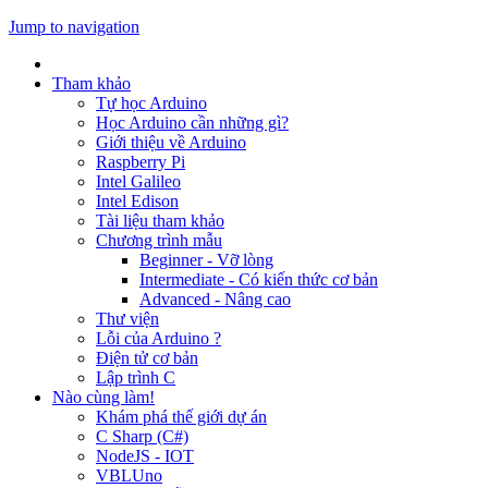
Jump to navigation
Tham khảo
Tự học Arduino
Học Arduino cần những gì?
Giới thiệu về Arduino
Raspberry Pi
Intel Galileo
Intel Edison
Tài liệu tham khảo
Chương trình mẫu
Beginner - Vỡ lòng
Intermediate - Có kiến thức cơ bản
Advanced - Nâng cao
Thư viện
Lỗi của Arduino ?
Điện tử cơ bản
Lập trình C
Nào cùng làm!
Khám phá thế giới dự án
C Sharp (C#)
NodeJS - IOT
VBLUno