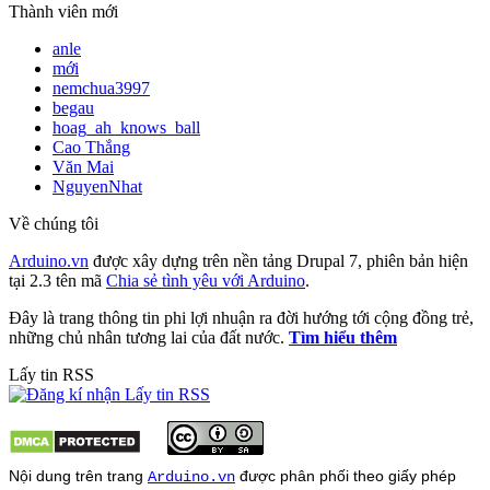
Thành viên mới
anle
mới
nemchua3997
begau
hoag_ah_knows_ball
Cao Thắng
Văn Mai
NguyenNhat
Về chúng tôi
Arduino.vn
được xây dựng trên nền tảng Drupal 7, phiên bản hiện
tại 2.3 tên mã
Chia sẻ tình yêu với Arduino
.
Đây là trang thông tin phi lợi nhuận ra đời hướng tới cộng đồng trẻ,
những chủ nhân tương lai của đất nước.
Tìm hiểu thêm
Lấy tin RSS
Nội dung trên trang
được phân phối theo giấy phép
Arduino.vn