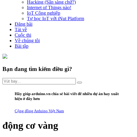
Hacking (Sẵn sàng chứ?)
Internet of Things nào!
IoT Công nghiệp
Tự học IoT với iNut Platform
Đăng bài
Tải về
Cuộc thi
Về chúng tôi
Bài tập
Bạn đang tìm kiếm điều gì?
Hãy giúp arduino.vn
chia sẻ bài viết
để nhiều dự án hay xuất
hiện ở đây hơn
Cộng đồng Arduino Việt Nam
động cơ vàng