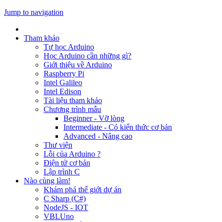
Jump to navigation
Tham khảo
Tự học Arduino
Học Arduino cần những gì?
Giới thiệu về Arduino
Raspberry Pi
Intel Galileo
Intel Edison
Tài liệu tham khảo
Chương trình mẫu
Beginner - Vỡ lòng
Intermediate - Có kiến thức cơ bản
Advanced - Nâng cao
Thư viện
Lỗi của Arduino ?
Điện tử cơ bản
Lập trình C
Nào cùng làm!
Khám phá thế giới dự án
C Sharp (C#)
NodeJS - IOT
VBLUno