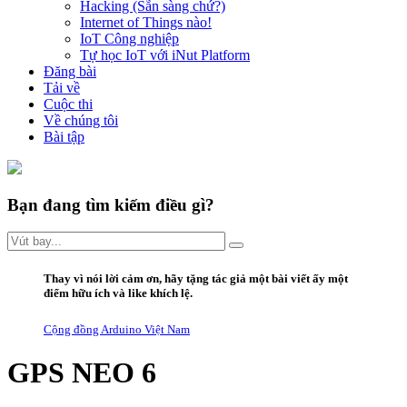
Hacking (Sẵn sàng chứ?)
Internet of Things nào!
IoT Công nghiệp
Tự học IoT với iNut Platform
Đăng bài
Tải về
Cuộc thi
Về chúng tôi
Bài tập
Bạn đang tìm kiếm điều gì?
Thay vì
nói lời
cảm ơn
,
hãy
tặng
tác giả một bài viết ấy
một
điểm hữu ích
và
like
khích lệ.
Cộng đồng Arduino Việt Nam
GPS NEO 6