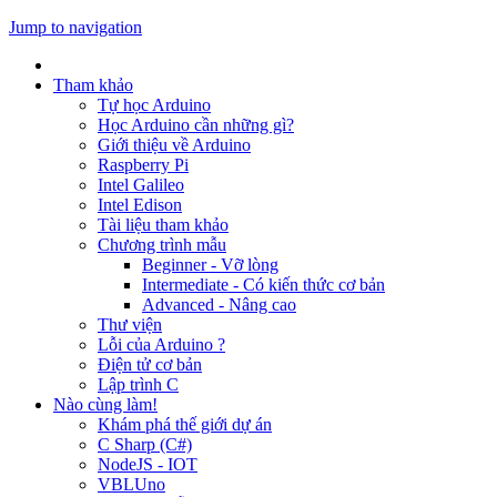
Jump to navigation
Tham khảo
Tự học Arduino
Học Arduino cần những gì?
Giới thiệu về Arduino
Raspberry Pi
Intel Galileo
Intel Edison
Tài liệu tham khảo
Chương trình mẫu
Beginner - Vỡ lòng
Intermediate - Có kiến thức cơ bản
Advanced - Nâng cao
Thư viện
Lỗi của Arduino ?
Điện tử cơ bản
Lập trình C
Nào cùng làm!
Khám phá thế giới dự án
C Sharp (C#)
NodeJS - IOT
VBLUno