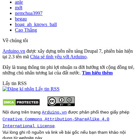
anle
mới
nemchua3997
begau
hoag_ah_knows_ball
Cao Thắng
Về chúng tôi
Arduino.vn
được xây dựng trên nền tảng Drupal 7, phiên bản hiện
tại 2.3 tên mã
Chia sẻ tình yêu với Arduino
.
Đây là trang thông tin phi lợi nhuận ra đời hướng tới cộng đồng trẻ,
những chủ nhân tương lai của đất nước.
Tìm hiểu thêm
Lấy tin RSS
Nội dung trên trang
được phân phối theo giấy phép
Arduino.vn
Creative Commons Attribution-ShareAlike 4.0
.
International License
Vui lòng ghi rõ nguồn và link về bài gốc nếu bạn tham khảo nội
dung từ
website
này.