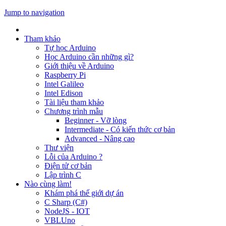
Jump to navigation
Tham khảo
Tự học Arduino
Học Arduino cần những gì?
Giới thiệu về Arduino
Raspberry Pi
Intel Galileo
Intel Edison
Tài liệu tham khảo
Chương trình mẫu
Beginner - Vỡ lòng
Intermediate - Có kiến thức cơ bản
Advanced - Nâng cao
Thư viện
Lỗi của Arduino ?
Điện tử cơ bản
Lập trình C
Nào cùng làm!
Khám phá thế giới dự án
C Sharp (C#)
NodeJS - IOT
VBLUno