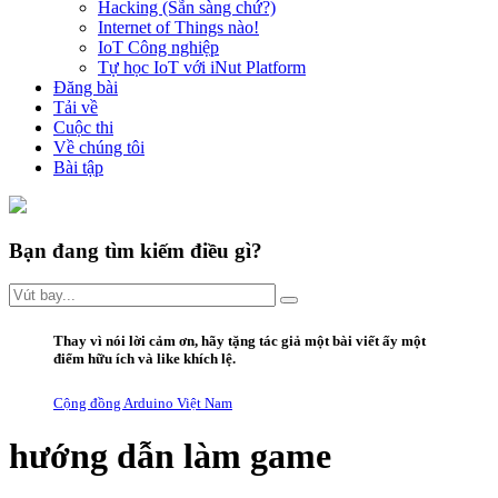
Hacking (Sẵn sàng chứ?)
Internet of Things nào!
IoT Công nghiệp
Tự học IoT với iNut Platform
Đăng bài
Tải về
Cuộc thi
Về chúng tôi
Bài tập
Bạn đang tìm kiếm điều gì?
Thay vì
nói lời
cảm ơn
,
hãy
tặng
tác giả một bài viết ấy
một
điểm hữu ích
và
like
khích lệ.
Cộng đồng Arduino Việt Nam
hướng dẫn làm game