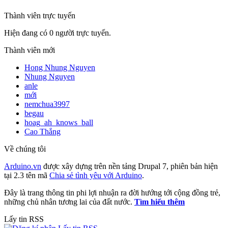
Thành viên trực tuyến
Hiện đang có 0 người trực tuyến.
Thành viên mới
Hong Nhung Nguyen
Nhung Nguyen
anle
mới
nemchua3997
begau
hoag_ah_knows_ball
Cao Thắng
Về chúng tôi
Arduino.vn
được xây dựng trên nền tảng Drupal 7, phiên bản hiện
tại 2.3 tên mã
Chia sẻ tình yêu với Arduino
.
Đây là trang thông tin phi lợi nhuận ra đời hướng tới cộng đồng trẻ,
những chủ nhân tương lai của đất nước.
Tìm hiểu thêm
Lấy tin RSS