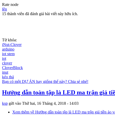
Rate node
lên
15 thành viên đã đánh giá bài viết này hữu ích.
Từ khóa:
iNut-Clover
arduino
iot stem
iot
clover
CloverBlock
inut
kéo thả
Bạn có một DỰ ÁN hay giống thế này? Chia sẻ nhé!
Hướng dẫn toàn tập là LED ma trận giá ti
ksp
gửi vào
Thứ hai, 16 Tháng 4, 2018 - 14:03
Xem thêm
về Hướng dẫn toàn tập là LED ma trận giá tiền ảo 