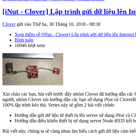
[iNut - Clover] Lập trình gửi dữ liệu lên 
Clover
gửi vào
Thứ ba, 30 Tháng 10, 2018 - 08:30
Xem thêm
về [iNut - Clover] Lập trình gửi dữ liệu lên Interne
Bình luận
10946 lượt xem
Xin chào các bạn, bài viết trước đây nhóm Clover đã hướng dẫn các 
người, nhóm Clover xin hướng dẫn các bạn sử dụng iNut và CloverBl
100% lập trình kéo thả. Series này sẽ gồm 2 bài viết chính:
Hướng dẫn gửi dữ liệu từ thiết bị lên server sử dụng iNut và Cl
Hướng dẫn điều khiển thiết bị sử dụng server Node-RED kết h
Bài viết này, chúng ta sẽ cùng nhau tìm hiểu cách gửi dữ liệu cảm biến 