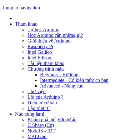
Jump to navigation
Tham khảo
Tự học Arduino
Học Arduino cần những gì?
Giới thiệu về Arduino
Raspberry Pi
Intel Galileo
Intel Edison
Tài liệu tham khảo
Chương trình mẫu
Beginner - Vỡ lòng
Intermediate - Có kiến thức cơ bản
Advanced - Nâng cao
Thư viện
Lỗi của Arduino ?
Điện tử cơ bản
Lập trình C
Nào cùng làm!
Khám phá thế giới dự án
C Sharp (C#)
NodeJS - IOT
VBLUno