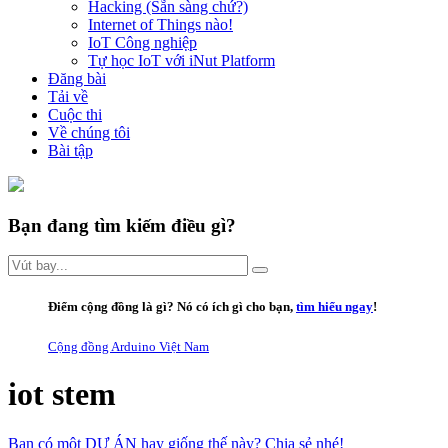
Hacking (Sẵn sàng chứ?)
Internet of Things nào!
IoT Công nghiệp
Tự học IoT với iNut Platform
Đăng bài
Tải về
Cuộc thi
Về chúng tôi
Bài tập
Bạn đang tìm kiếm điều gì?
Điểm cộng đồng là gì
? Nó có ích gì cho bạn,
tìm hiểu ngay
!
Cộng đồng Arduino Việt Nam
iot stem
Bạn có một DỰ ÁN hay giống thế này? Chia sẻ nhé!