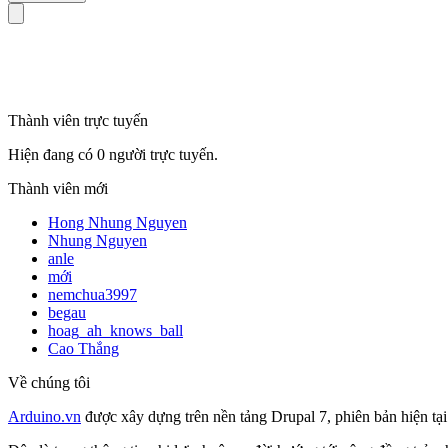
mã số thuế
Thành viên trực tuyến
Hiện đang có 0 người trực tuyến.
Thành viên mới
Hong Nhung Nguyen
Nhung Nguyen
anle
mới
nemchua3997
begau
hoag_ah_knows_ball
Cao Thắng
Về chúng tôi
Arduino.vn
được xây dựng trên nền tảng Drupal 7, phiên bản hiện tạ