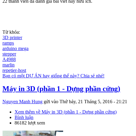
22 thành viên đã đánh giá bài viết này hữu ích.
Từ khóa:
3D printer
ramps
arduino mega
stepper
A4988
marlin
repetier-host
Bạn có một DỰ ÁN hay giống thế này? Chia sẻ nhé!
Máy in 3D (phần 1 - Dựng phần cứng)
Nguyen Manh Hung
gửi vào
Thứ bảy, 21 Tháng 5, 2016 - 21:21
Xem thêm
về Máy in 3D (phần 1 - Dựng phần cứng)
Bình luận
86182 lượt xem