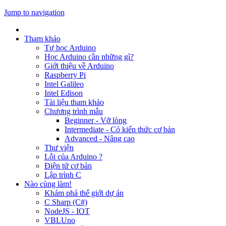
Jump to navigation
Tham khảo
Tự học Arduino
Học Arduino cần những gì?
Giới thiệu về Arduino
Raspberry Pi
Intel Galileo
Intel Edison
Tài liệu tham khảo
Chương trình mẫu
Beginner - Vỡ lòng
Intermediate - Có kiến thức cơ bản
Advanced - Nâng cao
Thư viện
Lỗi của Arduino ?
Điện tử cơ bản
Lập trình C
Nào cùng làm!
Khám phá thế giới dự án
C Sharp (C#)
NodeJS - IOT
VBLUno