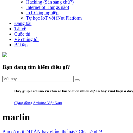
Hacking (Sẵn sàng chứ?)
Internet of Things nào!
IoT Công nghiệp
Tự học IoT với iNut Platform
Đăng bài
Tải về
Cuộc thi
Về chúng tôi
Bài tập
Bạn đang tìm kiếm điều gì?
Hãy giúp arduino.vn
chia sẻ bài viết
để nhiều dự án hay xuất hiện ở đâ
Cộng đồng Arduino Việt Nam
marlin
Bạn có một DỰ ÁN hay giống thế này? Chia sẻ nhé!