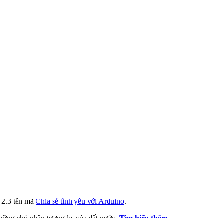
i 2.3 tên mã
Chia sẻ tình yêu với Arduino
.
 những chủ nhân tương lai của đất nước.
Tìm hiểu thêm