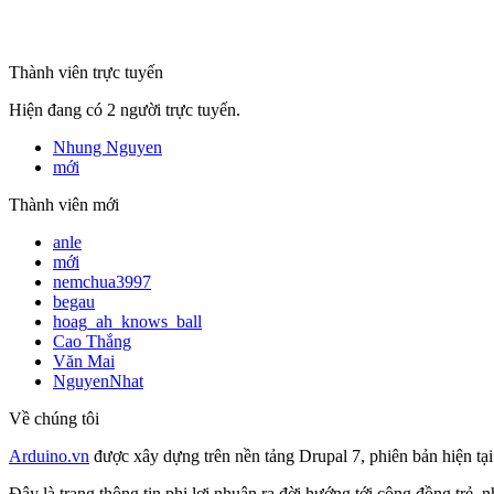
Thành viên trực tuyến
Hiện đang có 2 người trực tuyến.
Nhung Nguyen
mới
Thành viên mới
anle
mới
nemchua3997
begau
hoag_ah_knows_ball
Cao Thắng
Văn Mai
NguyenNhat
Về chúng tôi
Arduino.vn
được xây dựng trên nền tảng Drupal 7, phiên bản hiện tạ
Đây là trang thông tin phi lợi nhuận ra đời hướng tới cộng đồng trẻ,