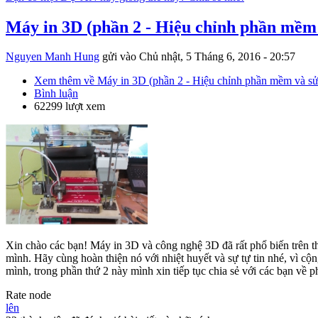
Máy in 3D (phần 2 - Hiệu chỉnh phần mềm 
Nguyen Manh Hung
gửi vào
Chủ nhật, 5 Tháng 6, 2016 - 20:57
Xem thêm
về Máy in 3D (phần 2 - Hiệu chỉnh phần mềm và sử
Bình luận
62299 lượt xem
Xin chào các bạn! Máy in 3D và công nghệ 3D đã rất phổ biến trên t
mình. Hãy cùng hoàn thiện nó với nhiệt huyết và sự tự tin nhé, vì c
mình, trong phần thứ 2 này mình xin tiếp tục chia sẻ với các bạn về 
Rate node
lên