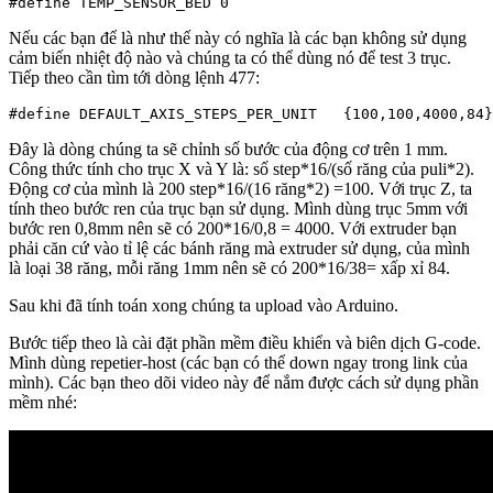
#define TEMP_SENSOR_BED 0
Nếu các bạn để là như thế này có nghĩa là các bạn không sử dụng
cảm biến nhiệt độ nào và chúng ta có thể dùng nó để test 3 trục.
Tiếp theo cần tìm tới dòng lệnh 477:
#define DEFAULT_AXIS_STEPS_PER_UNIT   {100,100,4000,84}
Đây là dòng chúng ta sẽ chỉnh số bước của động cơ trên 1 mm.
Công thức tính cho trục X và Y là: số step*16/(số răng của puli*2).
Động cơ của mình là 200 step*16/(16 răng*2) =100. Với trục Z, ta
tính theo bước ren của trục bạn sử dụng. Mình dùng trục 5mm với
bước ren 0,8mm nên sẽ có 200*16/0,8 = 4000. Với extruder bạn
phải căn cứ vào tỉ lệ các bánh răng mà extruder sử dụng, của mình
là loại 38 răng, mỗi răng 1mm nên sẽ có 200*16/38= xấp xỉ 84.
Sau khi đã tính toán xong chúng ta upload vào Arduino.
Bước tiếp theo là cài đặt phần mềm điều khiển và biên dịch G-code.
Mình dùng repetier-host (các bạn có thể down ngay trong link của
mình). Các bạn theo dõi video này để nắm được cách sử dụng phần
mềm nhé: