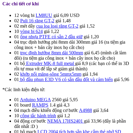
Các chi tiết cơ khí
12 vòng bi
LM8UU
giá 6,09 USD
02
Puli 16 răng GT-2
giá 1,48
02 mét dây
cua loa loại răng GT-2
giá 1,52
10
vòng bi 624
giá 1,22
01
ống nhựa PTFE có sẵn 2 đầu giữ
giá 1,20
04 trục định hướng phi 8mm dài 300mm giá 16 (ra tiệm gia
công inox + bán cây inox họ cắt cho)
01
trục định hướng 8mm dài 500mm
giá 6,45 (mình cắt làm
đôi) (ra tiệm gia công inox + bán cây inox họ cắt cho)
01 bộ
Extruder MK-8 full metal
giá 8,9 (các bạn có thể in 3D
rồi tự mua vít để lắp sẽ giảm giá thành)
02
khớp nối măng-sông 5mmx5mm
giá 1,94
01
bộ đầu phun E3D V6 có sẵn đầu đốt và cảm biến
giá 5,96
*Các linh kiện điện tử:
01
Arduino MEGA
2560 giá 5,95
01 board
RAMPS
1.4 giá 4,3
04 mạch điều khiển động cơ bước
A4988
giá 3,64
10
công tắc hành trình
giá 1,2
04 động cơ bước
NEMA 17HS2401
giá 33,96 (đây là phần
đắt nhất :D )
01 bộ mạch
LCD 2004 tích hợp sẵn khe cắm thẻ nhớ SD