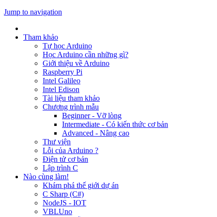
Jump to navigation
Tham khảo
Tự học Arduino
Học Arduino cần những gì?
Giới thiệu về Arduino
Raspberry Pi
Intel Galileo
Intel Edison
Tài liệu tham khảo
Chương trình mẫu
Beginner - Vỡ lòng
Intermediate - Có kiến thức cơ bản
Advanced - Nâng cao
Thư viện
Lỗi của Arduino ?
Điện tử cơ bản
Lập trình C
Nào cùng làm!
Khám phá thế giới dự án
C Sharp (C#)
NodeJS - IOT
VBLUno