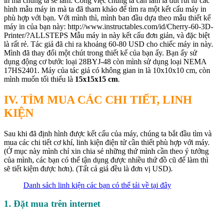
in mà chúng ta sẽ làm. Công việc chúng ta cần làm là đút rút từ các
hình mẫu máy in mà ta đã tham khảo để tìm ra một kết cấu máy in
phù hợp với bạn. Với mình thì, mình ban đầu dựa theo mẫu thiết kế
máy in của bạn này: http://www.instructables.com/id/Cherry-60-3D-
Printer/?ALLSTEPS Mẫu máy in này kết cấu đơn giản, và đặc biệt
là rất rẻ. Tác giả đã chi ra khoảng 60-80 USD cho chiếc máy in này.
Mình đã thay đổi một chút trong thiết kế của bạn ấy. Bạn ấy sử
dụng động cơ bước loại 28BYJ-48 còn mình sử dụng loại NEMA
17HS2401. Máy của tác giả có không gian in là 10x10x10 cm, còn
mình muốn tối thiểu là
15x15x15 cm
.
IV. TÌM MUA CÁC CHI TIẾT, LINH
KIỆN
Sau khi đã định hình được kết cấu của máy, chúng ta bắt đầu tìm và
mua các chi tiết cơ khí, linh kiện điện tử cần thiết phù hợp với máy.
(Ở mục này mình chỉ xin chia sẻ những thứ mình cần theo ý tưởng
của mình, các bạn có thể tận dụng được nhiều thứ đồ cũ để làm thì
sẽ tiết kiệm được hơn). (Tất cả giá đều là đơn vị USD).
Danh sách linh kiện các bạn có thể tải về tại đây
1. Đặt mua trên internet