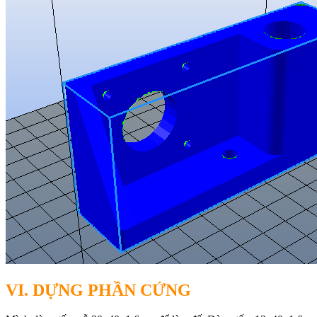
VI. DỰNG PHẦN CỨNG