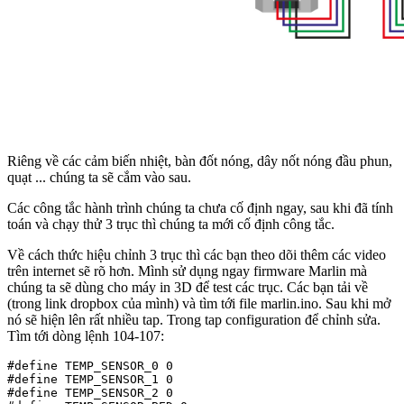
Riêng về các cảm biến nhiệt, bàn đốt nóng, dây nốt nóng đầu phun,
quạt ... chúng ta sẽ cắm vào sau.
Các công tắc hành trình chúng ta chưa cố định ngay, sau khi đã tính
toán và chạy thử 3 trục thì chúng ta mới cố định công tắc.
Về cách thức hiệu chỉnh 3 trục thì các bạn theo dõi thêm các video
trên internet sẽ rõ hơn. Mình sử dụng ngay firmware Marlin mà
chúng ta sẽ dùng cho máy in 3D để test các trục. Các bạn tải về
(trong link dropbox của mình) và tìm tới file marlin.ino. Sau khi mở
nó sẽ hiện lên rất nhiều tap. Trong tap configuration để chỉnh sửa.
Tìm tới dòng lệnh 104-107:
#define TEMP_SENSOR_0 0

#define TEMP_SENSOR_1 0

#define TEMP_SENSOR_2 0
