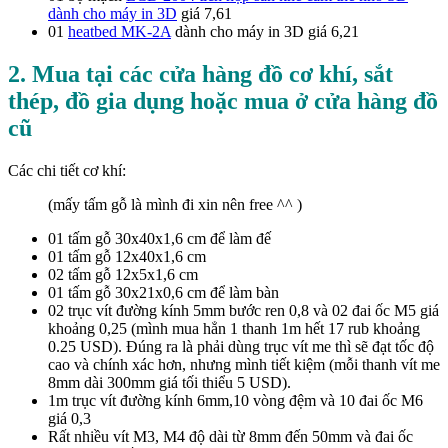
dành cho máy in 3D
giá 7,61
01
heatbed MK-2A
dành cho máy in 3D giá 6,21
2. Mua tại các cửa hàng đồ cơ khí, sắt
thép, đồ gia dụng hoặc mua ở cửa hàng đồ
cũ
Các chi tiết cơ khí:
(mấy tấm gỗ là mình đi xin nên free ^^ )
01 tấm gỗ 30x40x1,6 cm để làm đế
01 tấm gỗ 12x40x1,6 cm
02 tấm gỗ 12x5x1,6 cm
01 tấm gỗ 30x21x0,6 cm để làm bàn
02 trục vít đường kính 5mm bước ren 0,8 và 02 đai ốc M5 giá
khoảng 0,25 (mình mua hẳn 1 thanh 1m hết 17 rub khoảng
0.25 USD). Đúng ra là phải dùng trục vít me thì sẽ đạt tốc độ
cao và chính xác hơn, nhưng mình tiết kiệm (mỗi thanh vít me
8mm dài 300mm giá tối thiểu 5 USD).
1m trục vít đường kính 6mm,10 vòng đệm và 10 đai ốc M6
giá 0,3
Rất nhiều vít M3, M4 độ dài từ 8mm đến 50mm và đai ốc