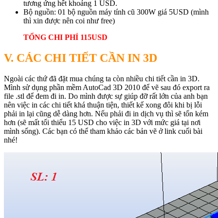
tương ứng hết khoảng 1 USD.
Bộ nguồn: 01 bộ nguồn máy tính cũ 300W giá 5USD (mình
thì xin được nên coi như free)
TỔNG CHI PHÍ 115USD
V. CÁC CHI TIẾT CẦN IN 3D
Ngoài các thứ đã đặt mua chúng ta còn nhiều chi tiết cần in 3D.
Mình sử dụng phần mềm AutoCad 3D 2010 để vẽ sau đó export ra
file .stl để đem đi in. Do mình được sự giúp đỡ rất lớn của anh bạn
nên việc in các chi tiết khá thuận tiện, thiết kế xong đôi khi bị lỗi
phải in lại cũng dễ dàng hơn. Nếu phải đi in dịch vụ thì sẽ tốn kém
hơn (sẽ mất tối thiểu 15 USD cho việc in 3D với mức giá tại nơi
mình sống). Các bạn có thể tham khảo các bản vẽ ở link cuối bài
nhé!