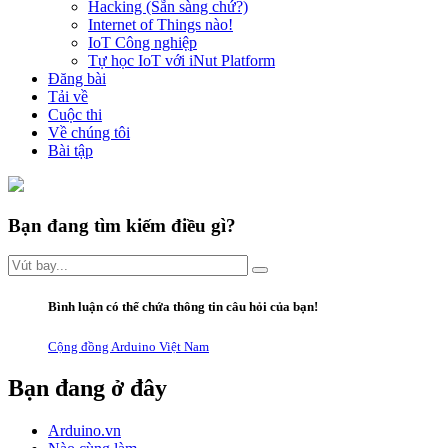
Hacking (Sẵn sàng chứ?)
Internet of Things nào!
IoT Công nghiệp
Tự học IoT với iNut Platform
Đăng bài
Tải về
Cuộc thi
Về chúng tôi
Bài tập
Bạn đang tìm kiếm điều gì?
Bình luận có thể chứa thông tin câu hỏi của bạn!
Cộng đồng Arduino Việt Nam
Bạn đang ở đây
Arduino.vn