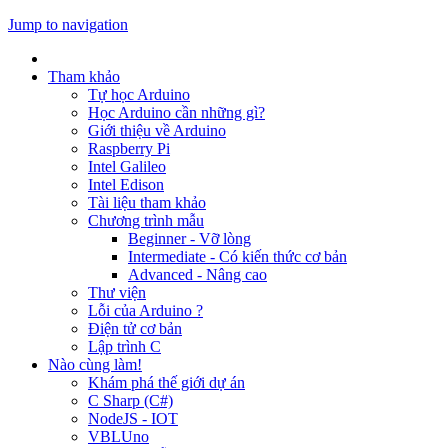
Jump to navigation
Tham khảo
Tự học Arduino
Học Arduino cần những gì?
Giới thiệu về Arduino
Raspberry Pi
Intel Galileo
Intel Edison
Tài liệu tham khảo
Chương trình mẫu
Beginner - Vỡ lòng
Intermediate - Có kiến thức cơ bản
Advanced - Nâng cao
Thư viện
Lỗi của Arduino ?
Điện tử cơ bản
Lập trình C
Nào cùng làm!
Khám phá thế giới dự án
C Sharp (C#)
NodeJS - IOT
VBLUno