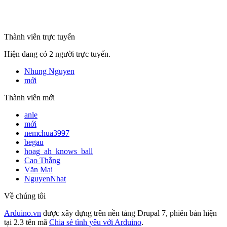
mã số thuế
Thành viên trực tuyến
Hiện đang có 2 người trực tuyến.
Nhung Nguyen
mới
Thành viên mới
anle
mới
nemchua3997
begau
hoag_ah_knows_ball
Cao Thắng
Văn Mai
NguyenNhat
Về chúng tôi
Arduino.vn
được xây dựng trên nền tảng Drupal 7, phiên bản hiện
tại 2.3 tên mã
Chia sẻ tình yêu với Arduino
.