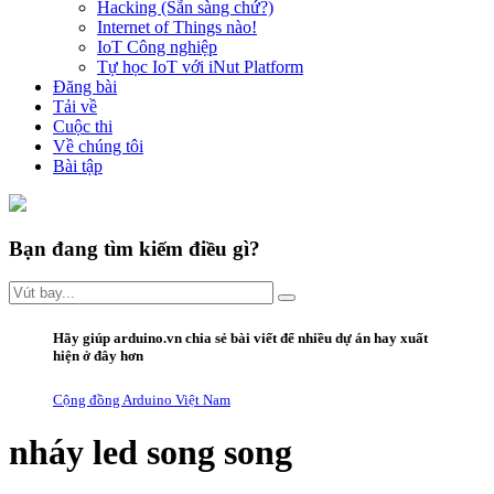
Hacking (Sẵn sàng chứ?)
Internet of Things nào!
IoT Công nghiệp
Tự học IoT với iNut Platform
Đăng bài
Tải về
Cuộc thi
Về chúng tôi
Bài tập
Bạn đang tìm kiếm điều gì?
Hãy giúp arduino.vn
chia sẻ bài viết
để nhiều dự án hay xuất
hiện ở đây hơn
Cộng đồng Arduino Việt Nam
nháy led song song