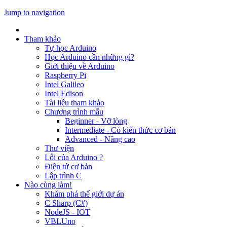
Jump to navigation
Tham khảo
Tự học Arduino
Học Arduino cần những gì?
Giới thiệu về Arduino
Raspberry Pi
Intel Galileo
Intel Edison
Tài liệu tham khảo
Chương trình mẫu
Beginner - Vỡ lòng
Intermediate - Có kiến thức cơ bản
Advanced - Nâng cao
Thư viện
Lỗi của Arduino ?
Điện tử cơ bản
Lập trình C
Nào cùng làm!
Khám phá thế giới dự án
C Sharp (C#)
NodeJS - IOT
VBLUno