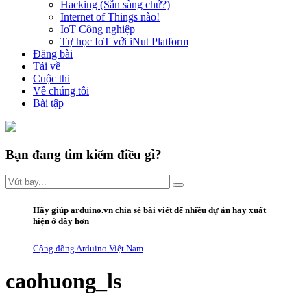
Hacking (Sẵn sàng chứ?)
Internet of Things nào!
IoT Công nghiệp
Tự học IoT với iNut Platform
Đăng bài
Tải về
Cuộc thi
Về chúng tôi
Bài tập
Bạn đang tìm kiếm điều gì?
Hãy giúp arduino.vn
chia sẻ bài viết
để nhiều dự án hay xuất
hiện ở đây hơn
Cộng đồng Arduino Việt Nam
caohuong_ls