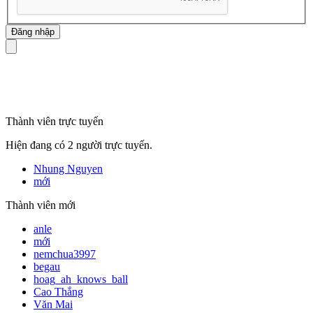
mã số thuế
Thành viên trực tuyến
Hiện đang có 2 người trực tuyến.
Nhung Nguyen
mới
Thành viên mới
anle
mới
nemchua3997
begau
hoag_ah_knows_ball
Cao Thắng
Văn Mai