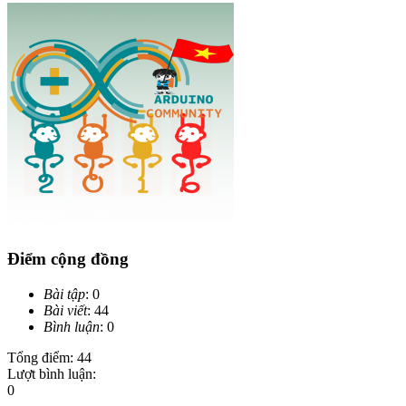
Điểm cộng đồng
Bài tập
: 0
Bài viết
: 44
Bình luận
: 0
Tổng điểm: 44
Lượt bình luận:
0