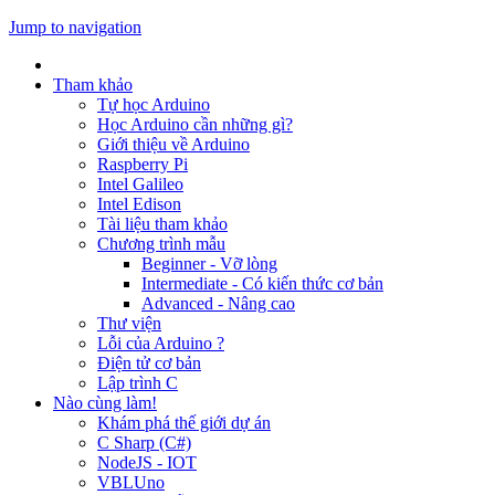
Jump to navigation
Tham khảo
Tự học Arduino
Học Arduino cần những gì?
Giới thiệu về Arduino
Raspberry Pi
Intel Galileo
Intel Edison
Tài liệu tham khảo
Chương trình mẫu
Beginner - Vỡ lòng
Intermediate - Có kiến thức cơ bản
Advanced - Nâng cao
Thư viện
Lỗi của Arduino ?
Điện tử cơ bản
Lập trình C
Nào cùng làm!
Khám phá thế giới dự án
C Sharp (C#)
NodeJS - IOT
VBLUno