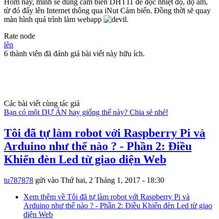
Hôm nay, mình sẽ dùng cảm biến DHT11 để đọc nhiệt độ, độ ẩm,
từ đó đẩy lên Internet thông qua iNut Cảm biến. Đồng thời sẽ quay
màn hình quá trình làm webapp
.
Rate node
lên
6 thành viên đã đánh giá bài viết này hữu ích.
Các bài viết cùng tác giả
Bạn có một DỰ ÁN hay giống thế này? Chia sẻ nhé!
Tôi đã tự làm robot với Raspberry Pi và
Arduino như thế nào ? - Phần 2: Điều
Khiển đèn Led từ giao diện Web
tu787878
gửi vào
Thứ hai, 2 Tháng 1, 2017 - 18:30
Xem thêm
về Tôi đã tự làm robot với Raspberry Pi và
Arduino như thế nào ? - Phần 2: Điều Khiển đèn Led từ giao
diện Web