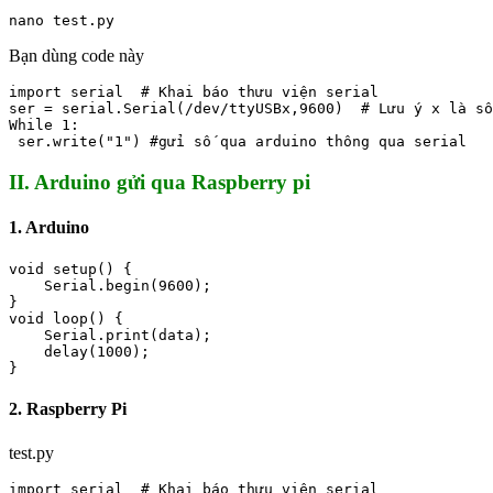
nano test.py
Bạn dùng code này
import serial  # Khai báo thưu viện serial

ser = serial.Serial(/dev/ttyUSBx,9600)  # Lưu ý x là số
While 1:

 ser.write("1") #gửi số qua arduino thông qua serial
II. Arduino gửi qua Raspberry pi
1. Arduino
void setup() {

    Serial.begin(9600);

}

void loop() {

    Serial.print(data);

    delay(1000);

}
2. Raspberry Pi
test.py
import serial  # Khai báo thưu viện serial
