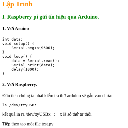
Lập Trình
I. Raspberry pi gửi tín hiệu qua Arduino.
1. Với Aruino
int data;

void setup() {

    Serial.begin(9600);

}

void loop() {

    data = Serial.read();

    Serial.print(data);

    delay(1000);

}
2. Với Raspberry.
Đầu tiên chúng ta phải kiểm tra thử arduino sẽ gắn vào chưa:
ls /dev/ttyUSB*
kết quả in ra /dev/ttyUSBx : x là số thứ tự thôi
Tiếp theo tạo một file test.py