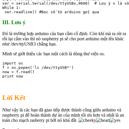
ser = serial.Serial(/dev/ttyUSBx,9600)  # Lưu ý x là số
While 1:

 ser.readline() #Đọc số từ arduino gửi qua
III. Lưu ý
Đó là trường hợp arduino cảu bạn cắm cố định. Còn khí mà ra rút ra
rồi lại cắm vào thì nó raspberry pi sẽ cho port arduino một tên khác
như /dev/ttyUSB3 chẳng hạn.
Mình sẽ giới thiệu các bạn một cách là dùng thư viện os.
import os

f = os.popen('ls /dev/ttyUSB*')

now = f.read()

print now
Lời Kết
Như vậy là các bạn đã giao tiếp được thành công giữa arduino và
raspberry pi để hoàn thành dự án của mình tối ưu hơn và nhất là an
toàn cho mạch rasberry pi bởi nó khá đắt