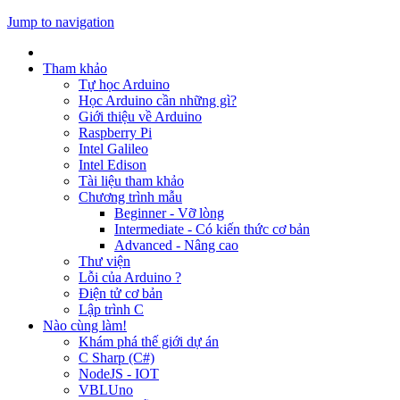
Jump to navigation
Tham khảo
Tự học Arduino
Học Arduino cần những gì?
Giới thiệu về Arduino
Raspberry Pi
Intel Galileo
Intel Edison
Tài liệu tham khảo
Chương trình mẫu
Beginner - Vỡ lòng
Intermediate - Có kiến thức cơ bản
Advanced - Nâng cao
Thư viện
Lỗi của Arduino ?
Điện tử cơ bản
Lập trình C
Nào cùng làm!
Khám phá thế giới dự án
C Sharp (C#)
NodeJS - IOT
VBLUno