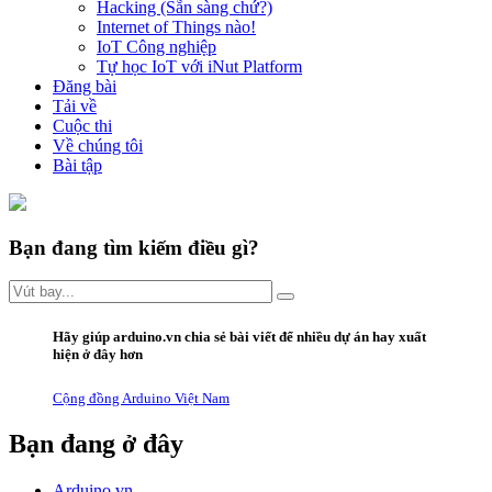
Hacking (Sẵn sàng chứ?)
Internet of Things nào!
IoT Công nghiệp
Tự học IoT với iNut Platform
Đăng bài
Tải về
Cuộc thi
Về chúng tôi
Bài tập
Bạn đang tìm kiếm điều gì?
Hãy giúp arduino.vn
chia sẻ bài viết
để nhiều dự án hay xuất
hiện ở đây hơn
Cộng đồng Arduino Việt Nam
Bạn đang ở đây
Arduino.vn