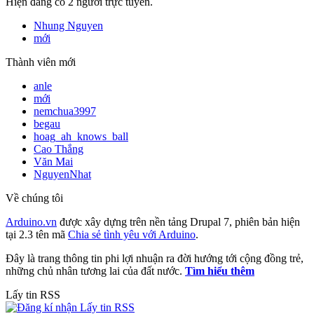
Hiện đang có 2 người trực tuyến.
Nhung Nguyen
mới
Thành viên mới
anle
mới
nemchua3997
begau
hoag_ah_knows_ball
Cao Thắng
Văn Mai
NguyenNhat
Về chúng tôi
Arduino.vn
được xây dựng trên nền tảng Drupal 7, phiên bản hiện
tại 2.3 tên mã
Chia sẻ tình yêu với Arduino
.
Đây là trang thông tin phi lợi nhuận ra đời hướng tới cộng đồng trẻ,
những chủ nhân tương lai của đất nước.
Tìm hiểu thêm
Lấy tin RSS