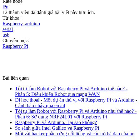
Rate node
lên
12 thành viên đã đánh giá bài viết này hữu ích.
Từ khóa:
Raspberry. arduino
serial
usb
Chuyên mục:
Raspberry Pi
Bài liên quan
Tôi tự làm Robot với Raspberry Pi và Arduino thê nào? -
Phần 5: Điều khiển Robot qua mạng WAN
Đi học thoai - Một dự án thú vị với Raspberry Pi và Arduino -
Cảnh báo cháy qua email
Tôi tự làm Robot với Raspberry Pi và Arduino như thế nào? -
Phần 6: Sử dụng NRF24L01 với Raspberry Pi
Raspberry Pi và Arduino. Tại sao không?
So sánh giữa Intel Galileo và Raspberry Pi
Một vài hacker phần cứng nổi tiếng và các trò bá đạo của họ