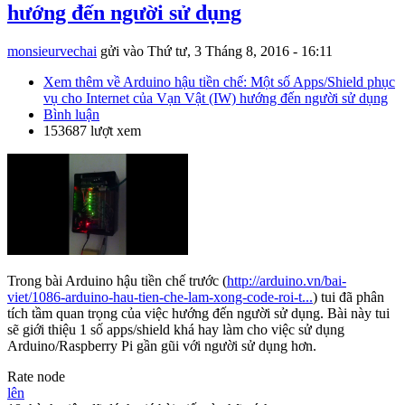
hướng đến người sử dụng
monsieurvechai
gửi vào
Thứ tư, 3 Tháng 8, 2016 - 16:11
Xem thêm
về Arduino hậu tiền chế: Một số Apps/Shield phục
vụ cho Internet của Vạn Vật (IW) hướng đến người sử dụng
Bình luận
153687 lượt xem
Trong bài Arduino hậu tiền chế trước (
http://arduino.vn/bai-
viet/1086-arduino-hau-tien-che-lam-xong-code-roi-t...
) tui đã phân
tích tầm quan trọng của việc hướng đến người sử dụng. Bài này tui
sẽ giới thiệu 1 số apps/shield khá hay làm cho việc sử dụng
Arduino/Raspberry Pi gần gũi với người sử dụng hơn.
Rate node
lên