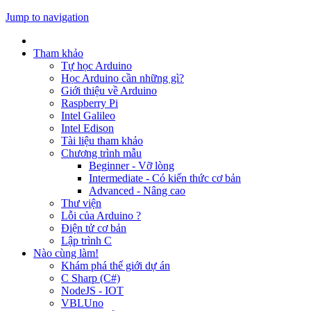
Jump to navigation
Tham khảo
Tự học Arduino
Học Arduino cần những gì?
Giới thiệu về Arduino
Raspberry Pi
Intel Galileo
Intel Edison
Tài liệu tham khảo
Chương trình mẫu
Beginner - Vỡ lòng
Intermediate - Có kiến thức cơ bản
Advanced - Nâng cao
Thư viện
Lỗi của Arduino ?
Điện tử cơ bản
Lập trình C
Nào cùng làm!
Khám phá thế giới dự án
C Sharp (C#)
NodeJS - IOT
VBLUno