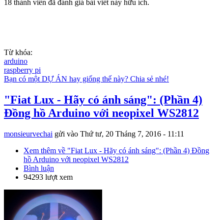
18 thành viên đã đánh giá bài viết này hữu ích.
Từ khóa:
arduino
raspberry pi
Bạn có một DỰ ÁN hay giống thế này? Chia sẻ nhé!
"Fiat Lux - Hãy có ánh sáng": (Phần 4)
Đồng hồ Arduino với neopixel WS2812
monsieurvechai
gửi vào
Thứ tư, 20 Tháng 7, 2016 - 11:11
Xem thêm
về "Fiat Lux - Hãy có ánh sáng": (Phần 4) Đồng
hồ Arduino với neopixel WS2812
Bình luận
94293 lượt xem