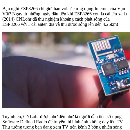
Bạn nghĩ ESP8266 chỉ giới hạn với các ứng dụng Internet của Vạn
Vật? Ngay từ những ngày đầu tiên khi ESP8266 còn là cái tên xa lạ
(2014) CNLohr đã thử nghiệm khoảng cách phát sóng của
ESP8266 với 1 cái anten đĩa và thu được sóng lên đến 4.25km!
Tuy nhiên, CNLohr được nhớ đến như là người đầu tiên sử dụng
Software Defined Radio để truyền thị hình ảnh không dây lên TV.
Thử tưởng tượng bạn đang xem TV trên kênh 3 bỗng nhiên sóng