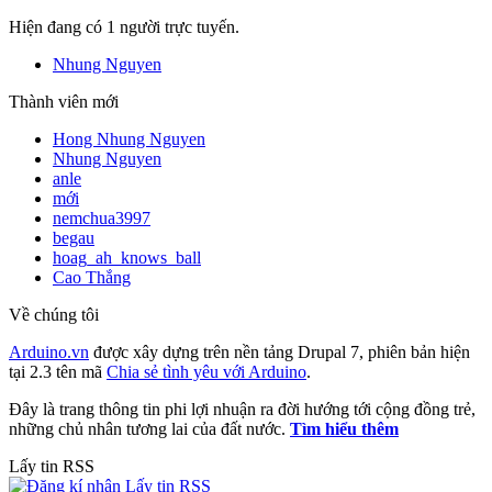
Hiện đang có 1 người trực tuyến.
Nhung Nguyen
Thành viên mới
Hong Nhung Nguyen
Nhung Nguyen
anle
mới
nemchua3997
begau
hoag_ah_knows_ball
Cao Thắng
Về chúng tôi
Arduino.vn
được xây dựng trên nền tảng Drupal 7, phiên bản hiện
tại 2.3 tên mã
Chia sẻ tình yêu với Arduino
.
Đây là trang thông tin phi lợi nhuận ra đời hướng tới cộng đồng trẻ,
những chủ nhân tương lai của đất nước.
Tìm hiểu thêm
Lấy tin RSS