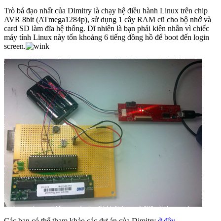
Trò bá đạo nhất của Dimitry là chạy hệ điều hành Linux trên chip
AVR 8bit (ATmega1284p), sử dụng 1 cây RAM cũ cho bộ nhớ và
card SD làm đĩa hệ thống. Dĩ nhiên là bạn phải kiên nhẫn vì chiếc
máy tính Linux này tốn khoảng 6 tiếng đồng hồ để boot đến login
screen.
Các bạn có thể tham khảo các dự án của Dimitry
ở đây
.