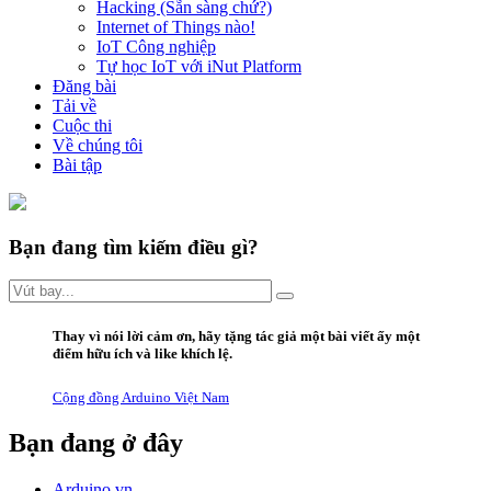
Hacking (Sẵn sàng chứ?)
Internet of Things nào!
IoT Công nghiệp
Tự học IoT với iNut Platform
Đăng bài
Tải về
Cuộc thi
Về chúng tôi
Bài tập
Bạn đang tìm kiếm điều gì?
Thay vì
nói lời
cảm ơn
,
hãy
tặng
tác giả một bài viết ấy
một
điểm hữu ích
và
like
khích lệ.
Cộng đồng Arduino Việt Nam
Bạn đang ở đây
Arduino.vn