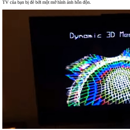
TV của bạn bị đè bởi một mớ hình ảnh hỗn độn.