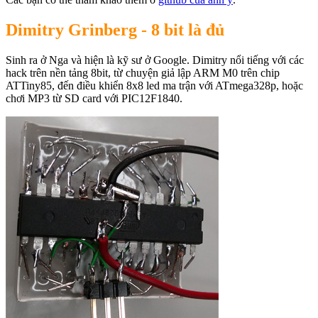
Dimitry Grinberg - 8 bit là đủ
Sinh ra ở Nga và hiện là kỹ sư ở Google. Dimitry nổi tiếng với các
hack trên nền tảng 8bit, từ chuyện giả lập ARM M0 trên chip
ATTiny85, đến điều khiển 8x8 led ma trận với ATmega328p, hoặc
chơi MP3 từ SD card với PIC12F1840.