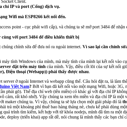
 Socket Client.
a chỉ IP và port (Cổng) dịch vụ.
mạng Wifi mà ESP8266 kết nối đến.
i access point - cục phát wifi cấp), và chúng ta sẽ mở port 3484 để nh
 cùng với port 3484 để điều khiển thiết bị
chúng chỉnh sửa để đưa nó ra ngoài internet.
Vì sao lại cần chỉnh sử
i máy tính Windows của mình, mà máy tính của mình lại kết nối vào cục
server đặt
trên máy tính
của mình. Vậy, điều cốt lõi của sự kết nối g
er), Điện thoại (Webapp)) phải thấy được nhau
.
t server ở ngoài Internet và webapp cũng thế. Câu hỏi đặt ra, là làm th
duino Việt Nam
?
Bởi vì bạn đã kết nối vào một mạng Wifi, hoặc 3G, m
ần phải gõ). Thế địa chỉ web (tên miền) có khác gì với địa chỉ IP khôn
vô cảm, rất khó nhớ). Vậy chúng ta xem tên miền và địa chỉ IP là một và
với maker chúng ta. Vì vậy, chúng ta sẽ lựa chọn một giải pháp đó là
th
 phải trả một khoảng phí thuê bao hàng tháng nè, chưa kể phải dùng mộ
g quá trình tìm kiếm, kết hợp với từ khóa nodejs, mình đã tìm ra một d
ode, deploy (triển khai) app rất dễ, nói chung là mình thấy các bạn chỉ