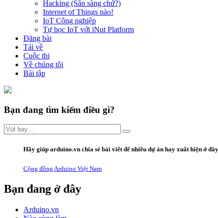
Hacking (Sẵn sàng chứ?)
Internet of Things nào!
IoT Công nghiệp
Tự học IoT với iNut Platform
Đăng bài
Tải về
Cuộc thi
Về chúng tôi
Bài tập
Bạn đang tìm kiếm điều gì?
Hãy giúp arduino.vn
chia sẻ bài viết
để nhiều dự án hay xuất hiện ở đâ
Cộng đồng Arduino Việt Nam
Bạn đang ở đây
Arduino.vn