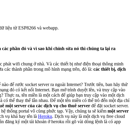
ận dữ liệu từ ESP8266 và webapp.
a các phần đó và vì sao khi chỉnh sửa nó thì chúng ta lại ra
 phát wifi chung ở nhà. Và các thiết bị như điện thoại thông minh
iữa các thành phần trong mô hình mạng trên, đó là:
các thiết bị, dịch
ế nào để rước socket server ra ngoài Internet? Trước tiên, ban hãy thử
ạng đó có kết nối Internet. Bạn mở trình duyệt lên, và truy cập vào
g? Thực ra, tên miền là một cách để giúp bạn truy cập vào một dịch
 có thể thay thế lẫn nhau. Để một tên miền có thể trỏ đến một địa chỉ
uê một server của các dịch vụ cho thuê server
để đặt socket server.
t hệ thống portal vô cùng phức tạp. Vậy, chúng ta sẽ kiếm
một server
ịch vụ khá hay tên là
Heroku
. Dịch vụ này là một dịch vụ free cloud
 cần đăng ký một tải khoản ở heroku rồi gõ vài dòng lệnh là có app