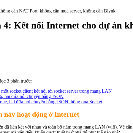
n không cần NAT Port, không cần mua server, không cần Blynk
n 4: Kết nối Internet cho dự án 
đọc 3 phần trước:
một socket client kết nối tới socket server trong mạng LAN
66, hai đứa nói chuyện bằng JSON
hone, hai đứa nói chuyện bằng JSON thông qua Socket
h này hoạt động ở Internet
ện đã liên kết với nhau và toàn bộ nằm trong mạng LAN (wifi). Về căn 
net mà vẫn điều khiển được thiết bị ở nhà thì như thế nào nhỉ?