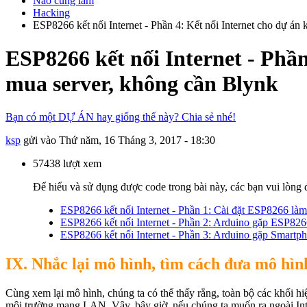
Nào cùng làm
Hacking
ESP8266 kết nối Internet - Phần 4: Kết nối Internet cho dự á
ESP8266 kết nối Internet - Phầ
mua server, không cần Blynk
Bạn có một DỰ ÁN hay giống thế này? Chia sẻ nhé!
ksp
gửi vào
Thứ năm, 16 Tháng 3, 2017 - 18:30
57438 lượt xem
Để hiểu và sử dụng được code trong bài này, các bạn vui lòng 
ESP8266 kết nối Internet - Phần 1: Cài đặt ESP8266 làm 
ESP8266 kết nối Internet - Phần 2: Arduino gặp ESP82
ESP8266 kết nối Internet - Phần 3: Arduino gặp Smartp
IX. Nhắc lại mô hình, tìm cách đưa mô hìn
Cùng xem lại mô hình, chúng ta có thể thấy rằng, toàn bộ các khối hi
môi trường mạng LAN. Vậy, bây giờ, nếu chúng ta muốn ra ngoài Inter