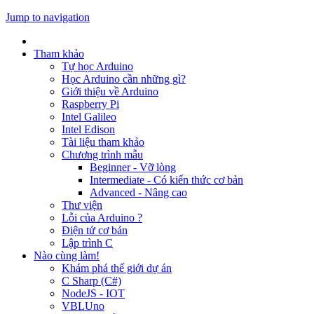
Jump to navigation
Tham khảo
Tự học Arduino
Học Arduino cần những gì?
Giới thiệu về Arduino
Raspberry Pi
Intel Galileo
Intel Edison
Tài liệu tham khảo
Chương trình mẫu
Beginner - Vỡ lòng
Intermediate - Có kiến thức cơ bản
Advanced - Nâng cao
Thư viện
Lỗi của Arduino ?
Điện tử cơ bản
Lập trình C
Nào cùng làm!
Khám phá thế giới dự án
C Sharp (C#)
NodeJS - IOT
VBLUno