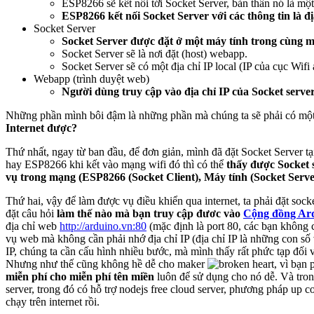
ESP8266 sẽ kết nối tới Socket Server, bản thân nó là một
ESP8266 kết nối Socket Server với các thông tin là đị
Socket Server
Socket Server được đặt ở một máy tính trong cùng 
Socket Server sẽ là nơi đặt (host) webapp.
Socket Server sẽ có một địa chỉ IP local (IP của cục Wif
Webapp (trình duyệt web)
Người dùng truy cập vào địa chỉ IP của Socket server
Những phần mình bôi đậm là những phần mà chúng ta sẽ phải có một 
Internet được?
Thứ nhất, ngay từ ban đầu, để đơn giản, mình đã đặt Socket Server tạ
hay ESP8266 khi kết vào mạng wifi đó thì có thể
thấy được Socket 
vụ trong mạng (ESP8266 (Socket Client), Máy tính (Socket Serv
Thứ hai, vậy để làm được vụ điều khiển qua internet, ta phải đặt socke
đặt câu hỏi
làm thế nào mà bạn truy cập đươc vào
Cộng đồng Ar
địa chỉ web
http://arduino.vn:80
(mặc định là port 80, các bạn không c
vụ web mà không cần phải nhớ địa chỉ IP (địa chỉ IP là những con số 
IP, chúng ta cần cấu hình nhiều bước, mà mình thấy rất phức tạp đối 
Nhưng như thế cũng không hề dễ cho maker
, vì bạn
miễn phí cho miễn phí tên miền
luôn để sử dụng cho nó dễ. Và tron
server, trong đó có hỗ trợ nodejs free cloud server, phương pháp up c
chạy trên internet rồi.