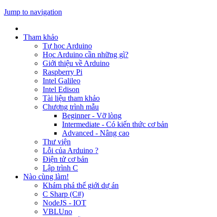
Jump to navigation
Tham khảo
Tự học Arduino
Học Arduino cần những gì?
Giới thiệu về Arduino
Raspberry Pi
Intel Galileo
Intel Edison
Tài liệu tham khảo
Chương trình mẫu
Beginner - Vỡ lòng
Intermediate - Có kiến thức cơ bản
Advanced - Nâng cao
Thư viện
Lỗi của Arduino ?
Điện tử cơ bản
Lập trình C
Nào cùng làm!
Khám phá thế giới dự án
C Sharp (C#)
NodeJS - IOT
VBLUno