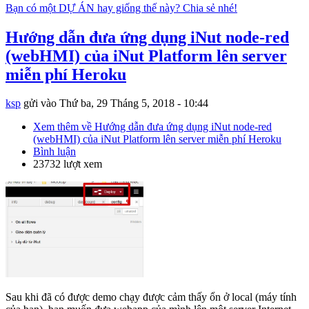
Bạn có một DỰ ÁN hay giống thế này? Chia sẻ nhé!
Hướng dẫn đưa ứng dụng iNut node-red
(webHMI) của iNut Platform lên server
miễn phí Heroku
ksp
gửi vào
Thứ ba, 29 Tháng 5, 2018 - 10:44
Xem thêm
về Hướng dẫn đưa ứng dụng iNut node-red
(webHMI) của iNut Platform lên server miễn phí Heroku
Bình luận
23732 lượt xem
Sau khi đã có được demo chạy được cảm thấy ổn ở local (máy tính