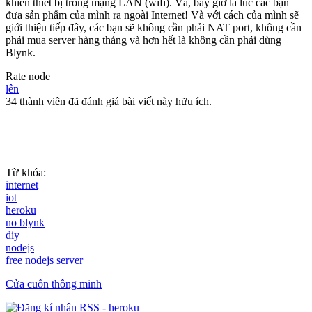
khiển thiết bị trong mạng LAN (wifi). Và, bây giờ là lúc các bạn
đưa sản phẩm của mình ra ngoài Internet! Và với cách của mình sẽ
giới thiệu tiếp đây, các bạn sẽ không cần phải NAT port, không cần
phải mua server hàng tháng và hơn hết là không cần phải dùng
Blynk.
Rate node
lên
34 thành viên đã đánh giá bài viết này hữu ích.
Từ khóa:
internet
iot
heroku
no blynk
diy
nodejs
free nodejs server
Cửa cuốn thông minh