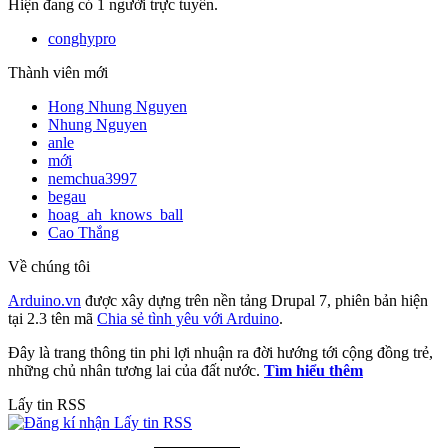
Hiện đang có 1 người trực tuyến.
conghypro
Thành viên mới
Hong Nhung Nguyen
Nhung Nguyen
anle
mới
nemchua3997
begau
hoag_ah_knows_ball
Cao Thắng
Về chúng tôi
Arduino.vn
được xây dựng trên nền tảng Drupal 7, phiên bản hiện
tại 2.3 tên mã
Chia sẻ tình yêu với Arduino
.
Đây là trang thông tin phi lợi nhuận ra đời hướng tới cộng đồng trẻ,
những chủ nhân tương lai của đất nước.
Tìm hiểu thêm
Lấy tin RSS