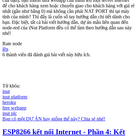
của bạn), bạn muốn đưa webapp của mình lên một server Internet
để cho khách hàng xem hoặc chuyển giao cho khách hàng với giá rẻ
nhất (gần như bằng 0) mà không cần phải NAT PORT thì tại máy
tính của mình? Thì đây là cuốn sổ tay hướng dẫn chi tiết dành cho
bạn. Đặc biệt, tất cả bài viết hướng dẫn, dự án mẫu liên quan đến
node-red của iNut Platform đều có thể làm theo hướng dẫn sau này
nhé!
Rate node
lên
6 thành viên đã đánh giá bài viết này hữu ích.
Từ khóa:
inut
inut platform
heroku
free webapp
inut plc
Bạn có một DỰ ÁN hay giống thế này? Chia sẻ nhé!
ESP8266 kết nối Internet - Phần 4: Kết