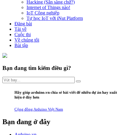
Hacking (Sẵn sàng chứ?)
Internet of Things nào!
IoT Công nghiệp
Tự học IoT với iNut Platform
Đăng bài
Tải về
Cuộc thi
Về chúng tôi
Bài tập
Bạn đang tìm kiếm điều gì?
Hãy giúp arduino.vn
chia sẻ bài viết
để nhiều dự án hay xuất
hiện ở đây hơn
Cộng đồng Arduino Việt Nam
Bạn đang ở đây
Arduino.vn