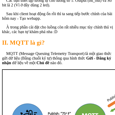
Các bạn thiết lập tương tự cho luồng số 1: Output (bit_out) và Số
bit là 2 (Vì ở đây dùng 2 led).
Sau khi client hoạt động ổn rồi thì ta sang tiếp bước chính của bài
hôm nay - Tạo webapp.
À trong phần cài đặt cho luồng còn rất nhiều mục tùy chỉnh thú vị
khác, các bạn tự khám phá nha :D
II. MQTT là gì?
MQTT (Message Queuing Telemetry Transport) là một giao thức
gửi dữ liệu (Bằng chuỗi ký tự) thông qua hình thức
Gửi - Đăng ký
nhận
dữ liệu về một
Chủ đề
nào đó.