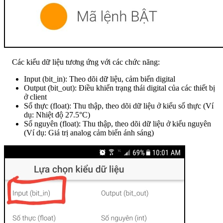
Các kiểu dữ liệu tương ứng với các chức năng:
Input (bit_in): Theo dõi dữ liệu, cảm biến digital
Output (bit_out): Điều khiển trạng thái digital của các thiết bị
ở client
Số thực (float): Thu thập, theo dõi dữ liệu ở kiểu số thực (Ví
dụ: Nhiệt độ 27.5°C)
Số nguyên (float): Thu thập, theo dõi dữ liệu ở kiểu nguyên
(Ví dụ: Giá trị analog cảm biến ánh sáng)