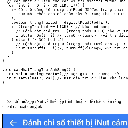
  // cập nhật dữ liệu cho các vị trí digital tương ứng 
  for (int i = 0; i < SO_LED; i++) {

    /* Có thể dùng lệnh digitalRead để đọc trạng thái

       của một chân cho dù chân này ở trạng thái OUTPUT

    */

    boolean trangThaiLed = digitalRead(led[i]);

    if (trangThaiLed == HIGH) { // Nếu Led sáng

      // Lệnh đặt giá trị 1 (trạng thái HIGH) cho vị tr
      inut.turnOn(1, i);// turnOn(<luồng>, <vị trí digi
    } else { // Nếu Led tắt

      // Lệnh đặt giá trị 0 (trạng thái LOW) cho vị trí
      inut.turnOff(1, i);// turnOff(<luồng>, <vị trí di
    }

  }

}

void capNhatTrangThaiAnhSang() {

  int val = analogRead(A5);// Đọc giá trị quang trở

  inut.setValue(2, val);// Đặt giá trị dữ liệu cho luồn
}
Sau đó mở app iNut và thiết lập trình thuật sĩ để chắc chắn rằng
client đã hoạt động ok.