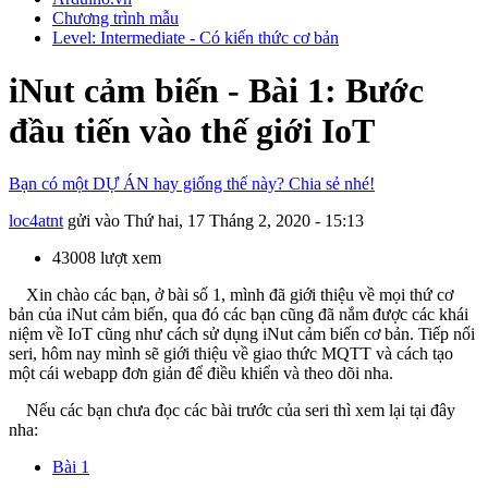
Chương trình mẫu
Level: Intermediate - Có kiến thức cơ bản
iNut cảm biến - Bài 1: Bước
đầu tiến vào thế giới IoT
Bạn có một DỰ ÁN hay giống thế này? Chia sẻ nhé!
loc4atnt
gửi vào
Thứ hai, 17 Tháng 2, 2020 - 15:13
43008 lượt xem
Xin chào các bạn, ở bài số 1, mình đã giới thiệu về mọi thứ cơ
bản của iNut cảm biến, qua đó các bạn cũng đã nắm được các khái
niệm về IoT cũng như cách sử dụng iNut cảm biến cơ bản. Tiếp nối
seri, hôm nay mình sẽ giới thiệu về giao thức MQTT và cách tạo
một cái webapp đơn giản để điều khiển và theo dõi nha.
Nếu các bạn chưa đọc các bài trước của seri thì xem lại tại đây
nha:
Bài 1