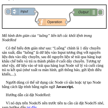
Mô hình đơn giản của “luồng” liên kết các khối lệnh trong
NodeRed
Có thể hiểu đơn giản như sau: “Luồng” chính là 1 dây chuyền
sản xuất, đầu “luồng” là dữ liệu vào Input tương ứng với nguyên
liệu đưa vào dây chuyền, sau đó nguyên liệu sẽ trải qua hàng loạt
khâu chế biến và trả ra thành phẩm ở cuối dây chuyền. Tương tự
như vậy, dữ liệu vào sẽ trải qua hàng loạt Node xử lý và cuối cùng
trả ra kết quả (như xuất ra màn hình, gửi thông báo, gửi lệnh điều
khiển,...).
Người dùng có thể sử dụng các Node có sẵn hoặc tự tạo Node
bằng cách lập trình bằng ngôn ngữ
Javascript.
Hướng dẫn cài đặt NodeRed:
Vì nó dựa trên NodeJS nên trước tiên ta cần cài đặt NodeJS nhé,
xem hướng dẫn
tại đây