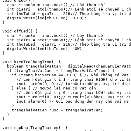
void onLed() {

  char *thamSo = inut.next();// Lấy tham số

  int giaTri = atoi(thamSo);// Lệnh atoi sẽ chuyển 1 ch
  int thuTuLed = giaTri - 216;// Theo bảng tra vị trí d
  digitalWrite(led[thuTuLed], HIGH);

}

void offLed() {

  char *thamSo = inut.next();// Lấy tham số

  int giaTri = atoi(thamSo);// Lệnh atoi sẽ chuyển 1 ch
  int thuTuLed = giaTri - 216;// Theo bảng tra vị trí d
  digitalWrite(led[thuTuLed], LOW);

}

void kiemTraChongTrom() {

  boolean trangThaiVatCan = digitalRead(chanCamBienVatC
  if (trangThaiVatCan != trangThaiVatCanTruoc) {

    if (trangThaiVatCan == HIGH) { // Nếu không có vật 
      // Lệnh đặt giá trị 1 (trạng thái HIGH) cho vị tr
      inut.turnOn(0, 0);// turnOn(<luồng>, <vị trí digi
    } else { // Ngược lại nếu có vật cản

      // Lệnh đặt giá trị 0 (trạng thái LOW) cho vị trí
      inut.turnOff(0, 0);// turnOff(<luồng>, <vị trí di
      inut.alarm(0);// Gửi báo động đến máy chủ với mã 
    }

    trangThaiVatCanTruoc = trangThaiVatCan;

  }

}

void capNhatTrangThaiLed() {
