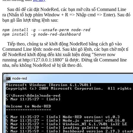
Sau đó để cài đặt NodeRed, các bạn mở cửa sổ Command Line
ra (Nhấn tổ hợp phím Window + R => Nhập cmd => Enter). Sau đó
bạn gõ lần lượt từng lệnh sau:
npm install -g --unsafe-perm node-red

​​npm install -g node-red-dashboard
Tiếp theo, chúng ta sẽ khởi động NodeRed bằng cách gõ vào
Command Line lệnh: node-red. Sau khi gõ lệnh, các bạn chờ một tí
để NodeRed khởi động đến khi xuất hiện dòng "Server now
running at http://127.0.0.1:1880" là được. Đừng tắt Command line
nha, nếu không NodeRed sẽ bị tắt theo đó.