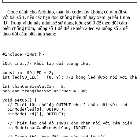
Code dành cho Arduino, toàn bộ code này không có gì mới so
với bài số 1, nếu các bạn đọc không hiểu thì hãy xem lại bài 1 nha
:D. Trong ví dụ này mình sẽ sử dụng luồng số 0 để theo dõi cảm
biến chống trộm, luồng số 1 để điều khiển 2 led và luồng số 2 để
theo dõi cảm biến ánh sáng:
#include <iNut.h>

iNut inut;// Khởi tạo đối tượng iNut

const int SO_LED = 2;

int led[SO_LED] = {8, 9}; //2 bóng led được nối với châ
int chanCamBienVatCan = 2;

boolean trangThaiVatCanTruoc = LOW;

void setup() {

  // Thiết lập chế độ OUTPUT cho 2 chân nối với led

  pinMode(led[0], OUTPUT);

  pinMode(led[1], OUTPUT);

  // Thiết lập chế độ INPUT cho chân nối với cảm biến

  pinMode(chanCamBienVatCan, INPUT);

  // Trạng thái ban đầu của các led là tắt
