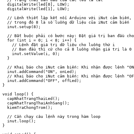
  digitalWrite(led[0], LOW);

  digitalWrite(led[1], LOW);

  // Lệnh thiết lập kết nối Arduino với iNut cảm biến,

  // trong đó 8 là số luồng dữ liệu của iNut cảm biến

  inut.setup(8);

  // Bắt buộc phải có bước này: Đặt giá trị ban đầu cho
  for (int i = 0; i < 8; i++) {

    // Lệnh đặt giá trị dữ liệu cho luồng thứ i

    // Ban đầu thì cứ cho cả 8 luồng nhận giá trị là 0

    inut.setValue(i, 0);

  }

  // Khai báo cho iNut cảm biến: Khi nhận được lệnh "ON
  inut.addCommand("ON", onLed);

  // Khai báo cho iNut cảm biến: Khi nhận được lệnh "OF
  inut.addCommand("OFF", offLed);

}

void loop() {

  capNhatTrangThaiLed();

  capNhatTrangThaiAnhSang();

  kiemTraChongTrom();

  // Cần chạy câu lệnh này trong hàm loop

  inut.loop();

}
