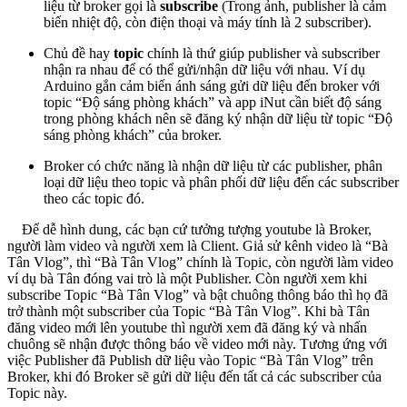
liệu từ broker gọi là
subscribe
(Trong ảnh, publisher là cảm
biến nhiệt độ, còn điện thoại và máy tính là 2 subscriber).
Chủ đề hay
topic
chính là thứ giúp publisher và subscriber
nhận ra nhau để có thể gửi/nhận dữ liệu với nhau. Ví dụ
Arduino gắn cảm biến ánh sáng gửi dữ liệu đến broker với
topic “Độ sáng phòng khách” và app iNut cần biết độ sáng
trong phòng khách nên sẽ đăng ký nhận dữ liệu từ topic “Độ
sáng phòng khách” của broker.
Broker có chức năng là nhận dữ liệu từ các publisher, phân
loại dữ liệu theo topic và phân phối dữ liệu đến các subscriber
theo các topic đó.
Để dễ hình dung, các bạn cứ tưởng tượng youtube là Broker,
người làm video và người xem là Client. Giả sử kênh video là “Bà
Tân Vlog”, thì “Bà Tân Vlog” chính là Topic, còn người làm video
ví dụ bà Tân đóng vai trò là một Publisher. Còn người xem khi
subscribe Topic “Bà Tân Vlog” và bật chuông thông báo thì họ đã
trở thành một subscriber của Topic “Bà Tân Vlog”. Khi bà Tân
đăng video mới lên youtube thì người xem đã đăng ký và nhấn
chuông sẽ nhận được thông báo về video mới này. Tương ứng với
việc Publisher đã Publish dữ liệu vào Topic “Bà Tân Vlog” trên
Broker, khi đó Broker sẽ gửi dữ liệu đến tất cả các subscriber của
Topic này.