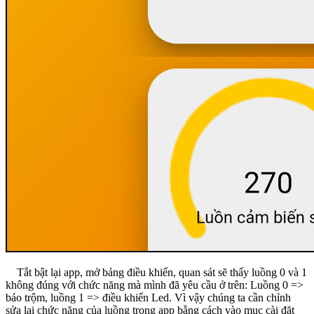
Tắt bật lại app, mở bảng điều khiển, quan sát sẽ thấy luồng 0 và 1
không đúng với chức năng mà mình đã yêu cầu ở trên: Luồng 0 =>
báo trộm, luồng 1 => điều khiển Led. Vì vậy chúng ta cần chỉnh
sửa lại chức năng của luồng trong app bằng cách vào mục cài đặt