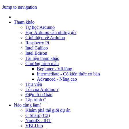
Jump to navigation
Tham khảo
Tự học Arduino
Học Arduino cần những gì?
Giới thiệu về Arduino
Raspberry Pi
Intel Galileo
Intel Edison
Tài liệu tham khảo
Chương trình mẫu
Beginner - Vỡ lòng
Intermediate - Có kiến thức cơ bản
Advanced - Nâng cao
Thư viện
Lỗi của Arduino ?
Điện tử cơ bản
Lập trình C
Nào cùng làm!
Khám phá thế giới dự án
C Sharp (C#)
NodeJS - IOT
VBLUno