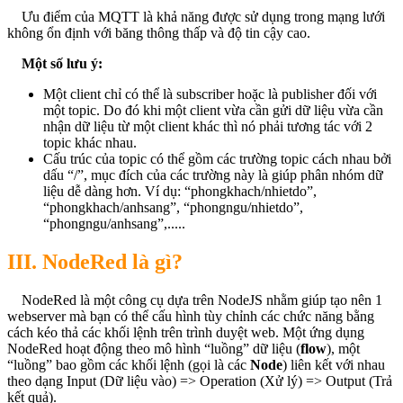
Ưu điểm của MQTT là khả năng được sử dụng trong mạng lưới
không ổn định với băng thông thấp và độ tin cậy cao.
Một số lưu ý:
Một client chỉ có thể là subscriber hoặc là publisher đối với
một topic. Do đó khi một client vừa cần gửi dữ liệu vừa cần
nhận dữ liệu từ một client khác thì nó phải tương tác với 2
topic khác nhau.
Cấu trúc của topic có thể gồm các trường topic cách nhau bởi
dấu “/”, mục đích của các trường này là giúp phân nhóm dữ
liệu dễ dàng hơn. Ví dụ: “phongkhach/nhietdo”,
“phongkhach/anhsang”, “phongngu/nhietdo”,
“phongngu/anhsang”,.....
III. NodeRed là gì?
NodeRed là một công cụ dựa trên NodeJS nhằm giúp tạo nên 1
webserver mà bạn có thể cấu hình tùy chỉnh các chức năng bằng
cách kéo thả các khối lệnh trên trình duyệt web. Một ứng dụng
NodeRed hoạt động theo mô hình “luồng” dữ liệu (
flow
), một
“luồng” bao gồm các khối lệnh (gọi là các
Node
) liên kết với nhau
theo dạng Input (Dữ liệu vào) => Operation (Xử lý) => Output (Trả
kết quả).