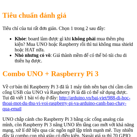
Tiêu chuẩn đánh giá
Tiêu chí của tui rất đơn giản. Chọn 1 trong 2 sau đây:
Khỏe
: board làm được gì khi
không phải
mua thêm phụ
kiện? Mua UNO hoặc Raspberry rồi thì tui không mua shield
hoặc HAT nữa.
Nhỏ
nhưng có võ
: Giá thành mềm để có thể bỏ túi chu di
thiên hạ được.
Combo UNO + Raspberry Pi 3
Về cơ bản thì Raspberry Pi 3 đã là 1 máy tính nên bạn chỉ cầm cắm
cổng USB của UNO và Raspberry Pi là đã có thể sử dụng được.
Tui đã viết 1 bài ví dụ ở đây:
http://arduino.vn/bai-viet/988-di-hoc-
thoai-mot-du-thu-vi-voi-raspberry-pi-va-arduino-canh-bao-chay-
qua-email
UNO chắp cánh cho Raspberry Pi 3 bằng các cổng analog của
mình, còn Raspberry Pi 3 nâng UNO lên tầng cao mới với khả năng
mạng, xử lí dữ liệu qua các ngôn ngữ lập trình mạnh mẽ. Tuy nhiên
đây là combo con nhà giàu có điều kiện. Ngoài giá ra thì 70 GPIO