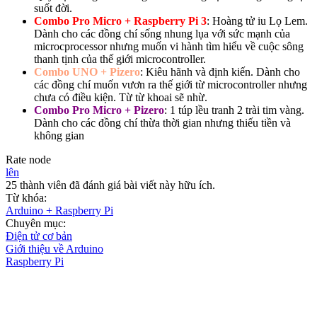
suốt đời.
Combo Pro Micro + Raspberry Pi 3
: Hoàng tử iu Lọ Lem.
Dành cho các đồng chí sống nhung lụa với sức mạnh của
microcprocessor nhưng muốn vi hành tìm hiểu về cuộc sông
thanh tịnh của thế giới microcontroller.
Combo UNO + Pizero
: Kiêu hãnh và định kiến. Dành cho
các đồng chí muốn vươn ra thế giới từ microcontroller nhưng
chưa có điều kiện. Từ từ khoai sẽ nhừ.
Combo Pro Micro + Pizero
: 1 túp lều tranh 2 trài tim vàng.
Dành cho các đồng chí thừa thời gian nhưng thiếu tiền và
không gian
Rate node
lên
25 thành viên đã đánh giá bài viết này hữu ích.
Từ khóa:
Arduino + Raspberry Pi
Chuyên mục:
Điện tử cơ bản
Giới thiệu về Arduino
Raspberry Pi