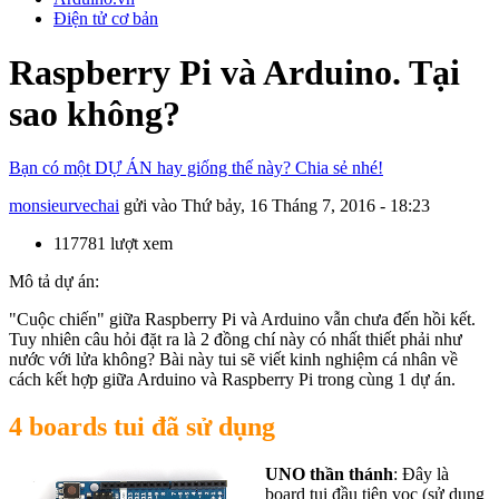
Điện tử cơ bản
Raspberry Pi và Arduino. Tại
sao không?
Bạn có một DỰ ÁN hay giống thế này? Chia sẻ nhé!
monsieurvechai
gửi vào
Thứ bảy, 16 Tháng 7, 2016 - 18:23
117781 lượt xem
Mô tả dự án:
"Cuộc chiến" giữa Raspberry Pi và Arduino vẫn chưa đến hồi kết.
Tuy nhiên câu hỏi đặt ra là 2 đồng chí này có nhất thiết phải như
nước với lửa không? Bài này tui sẽ viết kinh nghiệm cá nhân về
cách kết hợp giữa Arduino và Raspberry Pi trong cùng 1 dự án.
4 boards tui đã sử dụng
UNO thần thánh
: Đây là
board tui đầu tiên vọc (sử dụng