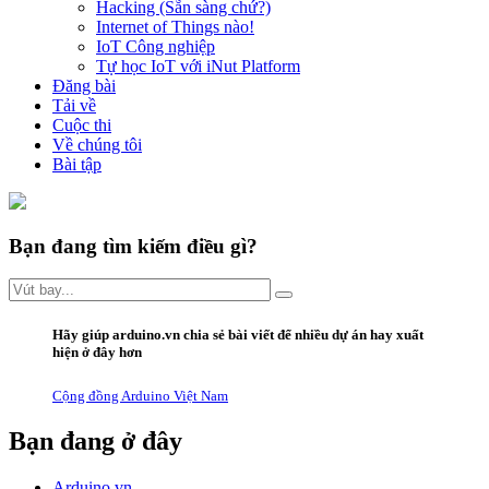
Hacking (Sẵn sàng chứ?)
Internet of Things nào!
IoT Công nghiệp
Tự học IoT với iNut Platform
Đăng bài
Tải về
Cuộc thi
Về chúng tôi
Bài tập
Bạn đang tìm kiếm điều gì?
Hãy giúp arduino.vn
chia sẻ bài viết
để nhiều dự án hay xuất
hiện ở đây hơn
Cộng đồng Arduino Việt Nam
Bạn đang ở đây
Arduino.vn