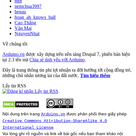
mới
nemchua3997
begau
hoag_ah_knows_ball
Cao Thắng
Văn Mai
NguyenNhat
Về chúng tôi
Arduino.vn
được xây dựng trên nền tảng Drupal 7, phiên bản hiện
tại 2.3 tên mã
Chia sẻ tình yêu với Arduino
.
Đây là trang thông tin phi lợi nhuận ra đời hướng tới cộng đồng trẻ,
những chủ nhân tương lai của đất nước.
Tìm hiểu thêm
Lấy tin RSS
Nội dung trên trang
được phân phối theo giấy phép
Arduino.vn
Creative Commons Attribution-ShareAlike 4.0
.
International License
Vui lòng ghi rõ nguồn và link về bài gốc nếu bạn tham khảo nội