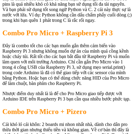
pins là quá nhiều khó có khả năng bạn sử dụng tối đa tài nguyên.
Và bạn phải sử dụng tốt song ngữ Python và C. 2 cái này thực sự là
nước với lửa. Ví dụ: Python không cần dấu chấm phẩy cuối dòng (;)
trong khi bạn quên 1 phát trong C là rắc rối ngay.
Combo Pro Micro + Raspberry Pi 3
Đây là combo tốt cho các bạn muốn gắn thêm cảm biến vào
Raspberry Pi 3 nhưng không muốn dự án của mình quá cồng kềnh
hoặc cháy túi. Rất tốt cho các bạn bắt đầu từ Raspberry Pi và muốn
làm quen với môi trường Arduino. Chỉ cần gắn Pro Micro vào 1
trong 4 cổng USB của Raspberry Pi 3, sử dụng mẹo serial.print()
trong code Arduino là đã có thể giao tiếp với các sensor của mình
bằng Python. Hoặc bạn có thể dùng chức năng HID của Pro Micro
để làm chuột, bàn phím cho Raspberry Pi.
Nhược điểm duy nhất là là để cho Pro Micro giao tiếp được với
Arduino IDE trên Raspberry Pi 3 bạn cần qua nhiều bước phức tạp.
Combo Pro Micro + Pizero
Cái khó ló cái khôn: 2 boards mi nhon nhất nhà, dành cho dân pro
thừa thời gian nhưng thiếu tiền và không gian. Về cơ bản thì đây là