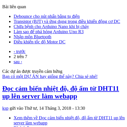
Bài liên quan
Debounce cho nút nhấn bằng tụ điện
Transistor (BJT) và ứng dụng trong điều khiển động cơ DC
Chữa bệnh cho Arduino Nano khi bị cháy
Làm sao để phá hỏng Arduino Uno R3
Nhập môn Bluetooth
Điều khiển tốc độ Motor DC
‹ trước
2 trên 7
sau ›
Các dự án được truyền cảm hứng
Bạn có một DỰ ÁN hay giống thế này? Chia sẻ nhé!
Đọc cảm biến nhiệt độ, độ ẩm từ DHT11
up lên server làm webapp
ksp
gửi vào
Thứ tư, 14 Tháng 3, 2018 - 13:30
Xem thêm
về Đọc cảm biến nhiệt độ, độ ẩm từ DHT11 up lên
server làm webapp