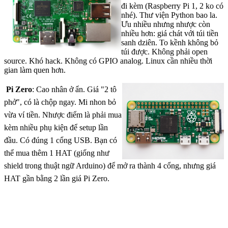
đi kèm (Raspberry Pi 1, 2 ko có
nhé). Thư viện Python bao la.
Ưu nhiều nhưng nhược còn
nhiều hơn: giá chát với túi tiền
sanh dziên. To kềnh không bỏ
túi được. Không phải open
source. Khó hack. Không có GPIO analog. Linux cần nhiều thời
gian làm quen hơn.
Pi Zero
: Cao nhân ở ẩn. Giá "2 tô
phở", có là chộp ngay. Mi nhon bỏ
vừa ví tiền. Nhược điểm là phải mua
kèm nhiều phụ kiện để setup lần
đầu. Có đúng 1 cổng USB. Bạn có
thể mua thêm 1 HAT (giống như
shield trong thuật ngữ Arduino) để mở ra thành 4 cổng, nhưng giá
HAT gần bằng 2 lần giá Pi Zero.