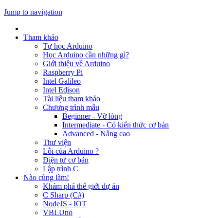
Jump to navigation
Tham khảo
Tự học Arduino
Học Arduino cần những gì?
Giới thiệu về Arduino
Raspberry Pi
Intel Galileo
Intel Edison
Tài liệu tham khảo
Chương trình mẫu
Beginner - Vỡ lòng
Intermediate - Có kiến thức cơ bản
Advanced - Nâng cao
Thư viện
Lỗi của Arduino ?
Điện tử cơ bản
Lập trình C
Nào cùng làm!
Khám phá thế giới dự án
C Sharp (C#)
NodeJS - IOT
VBLUno