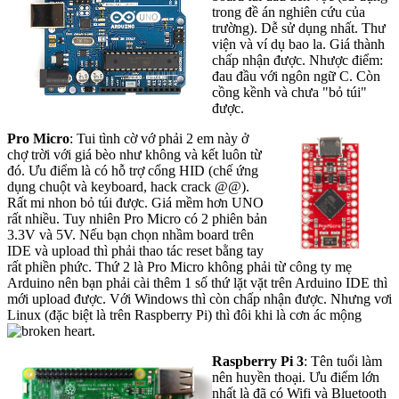
trong đề án nghiên cứu của
trường). Dễ sử dụng nhất. Thư
viện và ví dụ bao la. Giá thành
chấp nhận được. Nhược điểm:
đau đầu với ngôn ngữ C. Còn
cồng kềnh và chưa "bỏ túi"
được.
Pro Micro
: Tui tình cờ vớ phải 2 em này ở
chợ trời với giá bèo như không và kết luôn từ
đó. Ưu điểm là có hỗ trợ cổng HID (chế ứng
dụng chuột và keyboard, hack crack @@).
Rất mi nhon bỏ túi được. Giá mềm hơn UNO
rất nhiều. Tuy nhiên Pro Micro có 2 phiên bản
3.3V và 5V. Nếu bạn chọn nhầm board trên
IDE và upload thì phải thao tác reset bằng tay
rất phiền phức. Thứ 2 là Pro Micro không phải từ công ty mẹ
Arduino nên bạn phải cài thêm 1 số thứ lặt vặt trên Arduino IDE thì
mới upload được. Với Windows thì còn chấp nhận được. Nhưng vơi
Linux (đặc biệt là trên Raspberry Pi) thì đôi khi là cơn ác mộng
.
Raspberry Pi 3
: Tên tuổi làm
nên huyền thoại. Ưu điểm lớn
nhất là đã có Wifi và Bluetooth