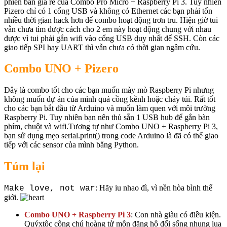
phiên bản giá rẻ của Combo Pro Micro + Raspberry Pi 3. Tuy nhiên
Pizero chỉ có 1 cổng USB và không có Ethernet các bạn phải tốn
nhiều thời gian hack hơn để combo hoạt động trơn tru. Hiện giờ tui
vẫn chưa tìm được cách cho 2 em này hoạt động chung với nhau
được vì tui phải gắn wifi vào cổng USB duy nhất để SSH. Còn các
giao tiếp SPI hay UART thì vẫn chưa có thời gian ngâm cứu.
Combo UNO + Pizero
Đây là combo tốt cho các bạn muốn mày mò Raspberry Pi nhưng
không muốn dự án của mình quá cồng kềnh hoặc cháy túi. Rất tốt
cho các bạn bắt đầu từ Arduino và muốn làm quen với môi trường
Raspberry Pi. Tuy nhiên bạn nên thủ sẵn 1 USB hub để gắn bàn
phím, chuột và wifi.Tương tự như Combo UNO + Raspberry Pi 3,
bạn sử dụng mẹo serial.print() trong code Arduino là đã có thể giao
tiếp với các sensor của mình bằng Python.
Túm lại
: Hãy iu nhao đì, vì nền hòa bình thế
Make love, not war
giới.
Combo UNO + Raspberry Pi 3
: Con nhà giàu có điều kiện.
Quýxtộc công chú hoàng tử môn đăng hộ đối sống nhung lụa