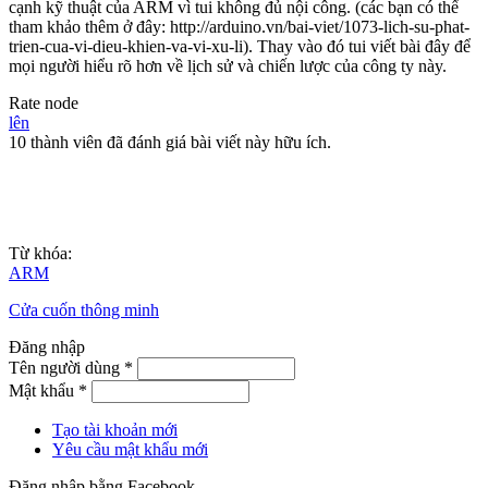
cạnh kỹ thuật của ARM vì tui không đủ nội công. (các bạn có thể
tham khảo thêm ở đây: http://arduino.vn/bai-viet/1073-lich-su-phat-
trien-cua-vi-dieu-khien-va-vi-xu-li). Thay vào đó tui viết bài đây để
mọi người hiểu rõ hơn về lịch sử và chiến lược của công ty này.
Rate node
lên
10 thành viên đã đánh giá bài viết này hữu ích.
Từ khóa:
ARM
Cửa cuốn thông minh
Đăng nhập
Tên người dùng
*
Mật khẩu
*
Tạo tài khoản mới
Yêu cầu mật khẩu mới
Đăng nhập bằng Facebook