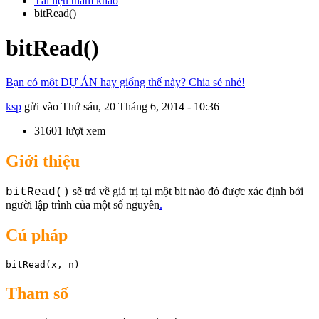
Tài liệu tham khảo
bitRead()
bitRead()
Bạn có một DỰ ÁN hay giống thế này? Chia sẻ nhé!
ksp
gửi vào
Thứ sáu, 20 Tháng 6, 2014 - 10:36
31601 lượt xem
Giới thiệu
sẽ trả về giá trị tại một bit nào đó được xác định bởi
bitRead()
người lập trình của một số nguyên
.
Cú pháp
bitRead(x, n) 
Tham số