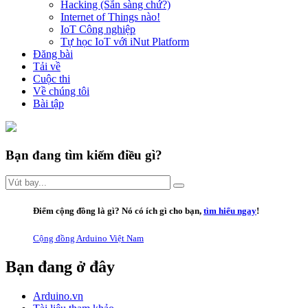
Hacking (Sẵn sàng chứ?)
Internet of Things nào!
IoT Công nghiệp
Tự học IoT với iNut Platform
Đăng bài
Tải về
Cuộc thi
Về chúng tôi
Bài tập
Bạn đang tìm kiếm điều gì?
Điểm cộng đồng là gì
? Nó có ích gì cho bạn,
tìm hiểu ngay
!
Cộng đồng Arduino Việt Nam
Bạn đang ở đây
Arduino.vn