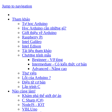
Jump to navigation
Tham khảo
Tự học Arduino
Học Arduino cần những gì?
Giới thiệu về Arduino
Raspberry Pi
Intel Galileo
Intel Edison
Tài liệu tham khảo
Chương trình mẫu
Beginner - Vỡ lòng
Intermediate - Có kiến thức cơ bản
Advanced - Nâng cao
Thư viện
Lỗi của Arduino ?
Điện tử cơ bản
Lập trình C
Nào cùng làm!
Khám phá thế giới dự án
C Sharp (C#)
NodeJS - IOT
VBLUno