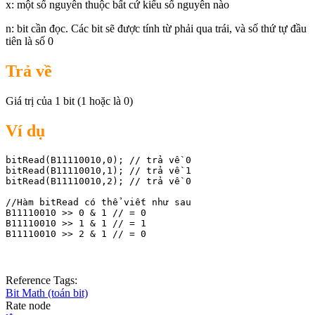
x: một số nguyên thuộc bất cứ kiểu số nguyên nào
n: bit cần đọc. Các bit sẽ được tính từ phải qua trái, và số thứ tự đầu
tiên là số 0
Trả về
Giá trị của 1 bit (1 hoặc là 0)
Ví dụ
bitRead(B11110010,0); // trả về 0

bitRead(B11110010,1); // trả về 1

bitRead(B11110010,2); // trả về 0

//Hàm bitRead có thể viết như sau

B11110010 >> 0 & 1 // = 0

B11110010 >> 1 & 1 // = 1

B11110010 >> 2 & 1 // = 0
Reference Tags:
Bit Math (toán bit)
Rate node