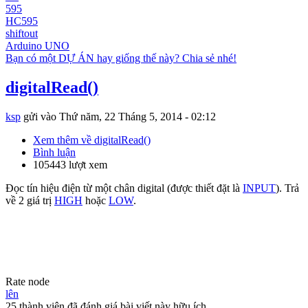
595
HC595
shiftout
Arduino UNO
Bạn có một DỰ ÁN hay giống thế này? Chia sẻ nhé!
digitalRead()
ksp
gửi vào
Thứ năm, 22 Tháng 5, 2014 - 02:12
Xem thêm
về digitalRead()
Bình luận
105443 lượt xem
Đọc tín hiệu điện từ một chân digital (được thiết đặt là
INPUT
). Trả
về 2 giá trị
HIGH
hoặc
LOW
.
Rate node
lên
25 thành viên đã đánh giá bài viết này hữu ích.