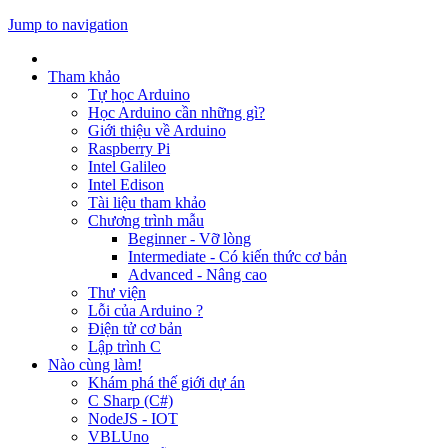
Jump to navigation
Tham khảo
Tự học Arduino
Học Arduino cần những gì?
Giới thiệu về Arduino
Raspberry Pi
Intel Galileo
Intel Edison
Tài liệu tham khảo
Chương trình mẫu
Beginner - Vỡ lòng
Intermediate - Có kiến thức cơ bản
Advanced - Nâng cao
Thư viện
Lỗi của Arduino ?
Điện tử cơ bản
Lập trình C
Nào cùng làm!
Khám phá thế giới dự án
C Sharp (C#)
NodeJS - IOT
VBLUno