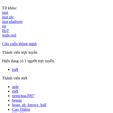
Từ khóa:
inut
inut plc
inut platform
iot
IIoT
node-red
Cửa cuốn thông minh
Thành viên trực tuyến
Hiện đang có 1 người trực tuyến.
mới
Thành viên mới
anle
mới
nemchua3997
begau
hoag_ah_knows_ball
Cao Thắng