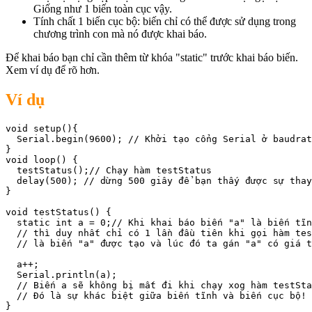
Giống như 1 biến toàn cục vậy.
Tính chất 1 biến cục bộ: biến chỉ có thể được sử dụng trong
chương trình con mà nó được khai báo.
Để khai báo bạn chỉ cần thêm từ khóa "static" trước khai báo biến.
Xem ví dụ để rõ hơn.
Ví dụ
void setup(){

  Serial.begin(9600); // Khởi tạo cổng Serial ở baudrat
}

void loop() {

  testStatus();// Chạy hàm testStatus

  delay(500); // dừng 500 giây để bạn thấy được sự thay
}

void testStatus() {

  static int a = 0;// Khi khai báo biến "a" là biến tĩn
  // thì duy nhất chỉ có 1 lần đầu tiên khi gọi hàm tes
  // là biến "a" được tạo và lúc đó ta gán "a" có giá t
  a++;

  Serial.println(a);

  // Biến a sẽ không bị mất đi khi chạy xog hàm testSta
  // Đó là sự khác biệt giữa biến tĩnh và biến cục bộ!

}