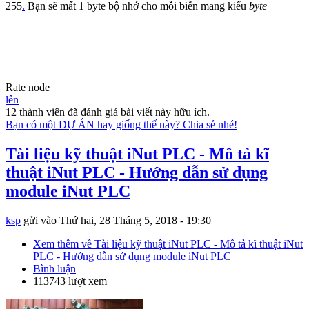
255
.
Bạn sẽ mất 1 byte bộ nhớ cho mỗi biến mang kiểu
byte
Rate node
lên
12 thành viên đã đánh giá bài viết này hữu ích.
Bạn có một DỰ ÁN hay giống thế này? Chia sẻ nhé!
Tài liệu kỹ thuật iNut PLC - Mô tả kĩ
thuật iNut PLC - Hướng dẫn sử dụng
module iNut PLC
ksp
gửi vào
Thứ hai, 28 Tháng 5, 2018 - 19:30
Xem thêm
về Tài liệu kỹ thuật iNut PLC - Mô tả kĩ thuật iNut
PLC - Hướng dẫn sử dụng module iNut PLC
Bình luận
113743 lượt xem