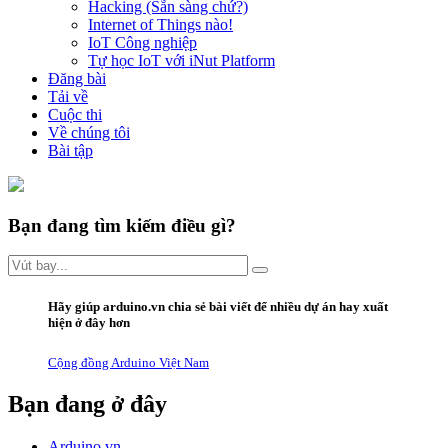
Hacking (Sẵn sàng chứ?)
Internet of Things nào!
IoT Công nghiệp
Tự học IoT với iNut Platform
Đăng bài
Tải về
Cuộc thi
Về chúng tôi
Bài tập
Bạn đang tìm kiếm điều gì?
Hãy giúp arduino.vn
chia sẻ bài viết
để nhiều dự án hay xuất
hiện ở đây hơn
Cộng đồng Arduino Việt Nam
Bạn đang ở đây
Arduino.vn