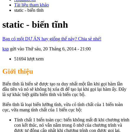
Tài liệu tham khảo
static - biến tĩnh
static - biến tĩnh
Bạn có một DỰ ÁN hay giống thế này? Chia sẻ nhé!
ksp
gửi vào
Thứ sáu, 20 Tháng 6, 2014 - 21:00
51694 lượt xem
Giới thiệu
Biến tĩnh là biến sẽ được tạo ra duy nhất một lần khi gọi hàm lần
đầu tiên và nó sẽ không bị xóa đi để tạo lại khi gọi lại hàm ấy. Đây
là sự khác biệt giữa biến tĩnh và biến cục bộ.
Biến tĩnh là loại biến lưỡng tính, vừa có tính chất của 1 biến toàn
cục, vừa mang tính chất của 1 biến cục bộ:
Tính chất 1 biến toàn cục: biến không mất đi khi chương trình
con kết thúc, nó vẫn nằm trong ô nhớ của chương trình và
được tự động cập nhật khi chương trình con được gọi lại.