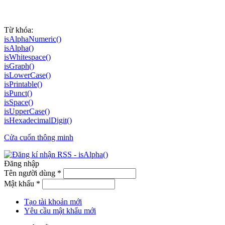
Từ khóa:
isAlphaNumeric()
isAlpha()
isWhitespace()
isGraph()
isLowerCase()
isPrintable()
isPunct()
isSpace()
isUpperCase()
isHexadecimalDigit()
Cửa cuốn thông minh
Đăng nhập
Tên người dùng
*
Mật khẩu
*
Tạo tài khoản mới
Yêu cầu mật khẩu mới