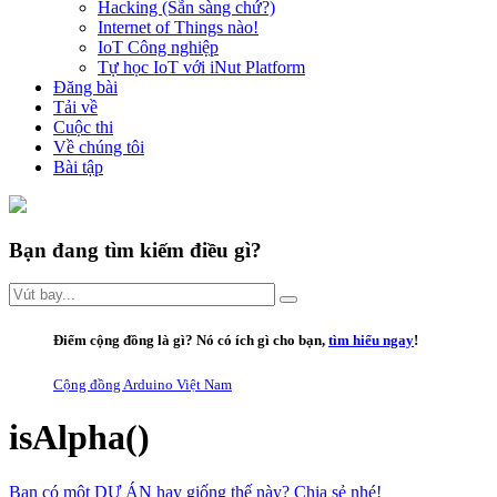
Hacking (Sẵn sàng chứ?)
Internet of Things nào!
IoT Công nghiệp
Tự học IoT với iNut Platform
Đăng bài
Tải về
Cuộc thi
Về chúng tôi
Bài tập
Bạn đang tìm kiếm điều gì?
Điểm cộng đồng là gì
? Nó có ích gì cho bạn,
tìm hiểu ngay
!
Cộng đồng Arduino Việt Nam
isAlpha()
Bạn có một DỰ ÁN hay giống thế này? Chia sẻ nhé!