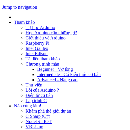
Jump to navigation
Tham khảo
Tự học Arduino
Học Arduino cần những gì?
Giới thiệu về Arduino
Raspberry Pi
Intel Galileo
Intel Edison
Tài liệu tham khảo
Chương trình mẫu
Beginner - Vỡ lòng
Intermediate - Có kiến thức cơ bản
Advanced - Nâng cao
Thư viện
Lỗi của Arduino ?
Điện tử cơ bản
Lập trình C
Nào cùng làm!
Khám phá thế giới dự án
C Sharp (C#)
NodeJS - IOT
VBLUno