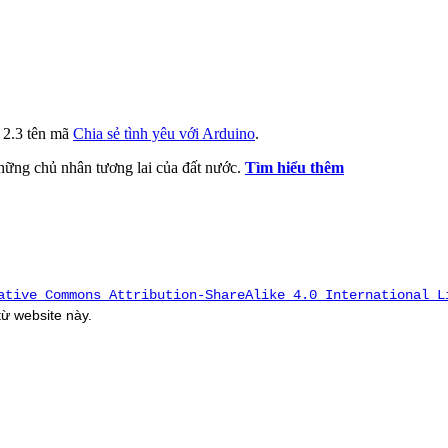
i 2.3 tên mã
Chia sẻ tình yêu với Arduino
.
 những chủ nhân tương lai của đất nước.
Tìm hiểu thêm
ative Commons Attribution-ShareAlike 4.0 International L
 từ
website
này.