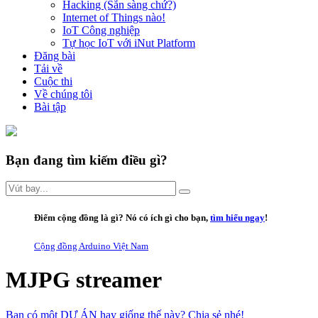
Hacking (Sẵn sàng chứ?)
Internet of Things nào!
IoT Công nghiệp
Tự học IoT với iNut Platform
Đăng bài
Tải về
Cuộc thi
Về chúng tôi
Bài tập
Bạn đang tìm kiếm điều gì?
Điểm cộng đồng là gì
? Nó có ích gì cho bạn,
tìm hiểu ngay
!
Cộng đồng Arduino Việt Nam
MJPG streamer
Bạn có một DỰ ÁN hay giống thế này? Chia sẻ nhé!