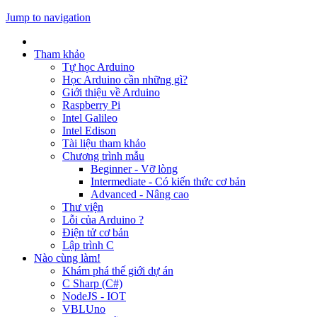
Jump to navigation
Tham khảo
Tự học Arduino
Học Arduino cần những gì?
Giới thiệu về Arduino
Raspberry Pi
Intel Galileo
Intel Edison
Tài liệu tham khảo
Chương trình mẫu
Beginner - Vỡ lòng
Intermediate - Có kiến thức cơ bản
Advanced - Nâng cao
Thư viện
Lỗi của Arduino ?
Điện tử cơ bản
Lập trình C
Nào cùng làm!
Khám phá thế giới dự án
C Sharp (C#)
NodeJS - IOT
VBLUno