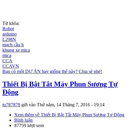
Từ khóa:
Robot
arduino
L298N
mạch cầu h
khung xe mica
mica
CCA
CCAVN
Bạn có một DỰ ÁN hay giống thế này? Chia sẻ nhé!
Thiết Bị Bật Tắt Máy Phun Sương Tự
Động
tu787878
gửi vào
Thứ năm, 14 Tháng 7, 2016 - 19:14
Xem thêm
về Thiết Bị Bật Tắt Máy Phun Sương Tự Động
Bình luận
87759 lượt xem