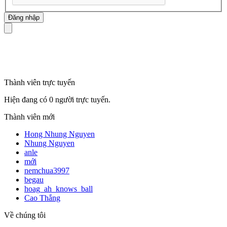
mã số thuế
Thành viên trực tuyến
Hiện đang có 0 người trực tuyến.
Thành viên mới
Hong Nhung Nguyen
Nhung Nguyen
anle
mới
nemchua3997
begau
hoag_ah_knows_ball
Cao Thắng
Về chúng tôi