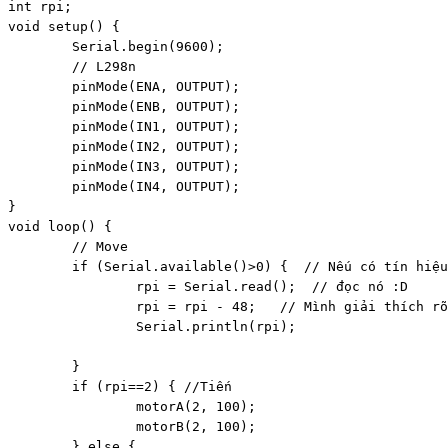
int rpi;

void setup() {

	Serial.begin(9600);

	// L298n

	pinMode(ENA, OUTPUT);

	pinMode(ENB, OUTPUT);

	pinMode(IN1, OUTPUT);

	pinMode(IN2, OUTPUT);

	pinMode(IN3, OUTPUT);

	pinMode(IN4, OUTPUT);

}

void loop() {

	// Move

	if (Serial.available()>0) {  // Nếu có tín hiệu Serial

		rpi = Serial.read();  // đọc nó :D

		rpi = rpi - 48;   // Mình giải thích rõ hơn ở dưới

		Serial.println(rpi);

	}

	if (rpi==2) { //Tiến

		motorA(2, 100);  

		motorB(2, 100);

	} else {
