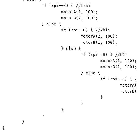
		if (rpi==4) { //trái

			motorA(1, 100);

			motorB(2, 100);

		} else {

			if (rpi==6) { //Phải

				motorA(2, 100);

				motorB(1, 100);

			} else {

				if (rpi==8) { //Lùi

					motorA(1, 100);

					motorB(1, 100);

				} else {

					if (rpi==0) { //Dừng

						motorA(3, 100);

						motorB(3, 100);	

					}

				}

			}

		}

	}

}