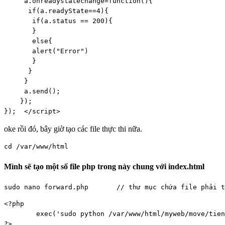
     a.onreadystatechange=function(){

      if(a.readyState==4){

       if(a.status == 200){

       }

       else{

       alert("Error")

       }

      }

     }

     a.send();

    });

});  </script> 
oke rồi đó, bây giờ tạo các file thực thi nữa.
cd /var/www/html
Mình sẽ tạo một số file php trong này chung với index.html
sudo nano forward.php       // thư mục chứa file phải t
<?php

        exec('sudo python /var/www/html/myweb/move/tien
?>
