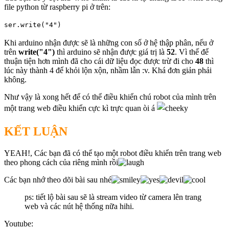
file python từ raspberry pi ở trên:
ser.write("4") 
Khi arduino nhận được sẽ là những con số ở hệ thập phân, nếu ở
trên
write("4")
thì arduino sẽ nhận được giá trị là
52
. Vì thế để
thuận tiện hơn mình đã cho cái dữ liệu đọc được trừ đi cho
48
thì
lúc này thành 4 để khỏi lộn xộn, nhầm lẫn :v. Khá đơn giản phải
không.
Như vậy là xong hết để có thể điều khiển chú robot của mình trên
một trang web điều khiển cực kì trực quan òi á
KẾT LUẬN
YEAH!, Các bạn đã có thể tạo một robot điều khiển trên trang web
theo phong cách của riêng mình rồi
Các bạn nhớ theo dõi bài sau nhé
ps: tiết lộ bài sau sẽ là stream video từ camera lên trang
web và các nút hệ thống nữa hihi.
Youtube: