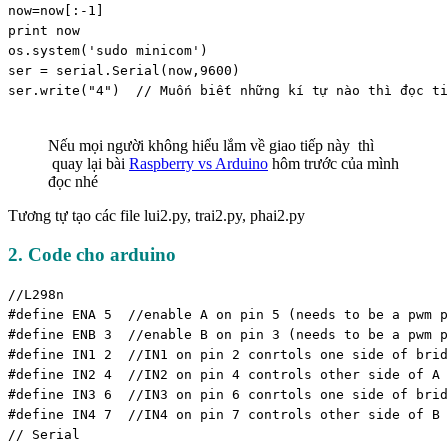
now=now[:-1]

print now

os.system('sudo minicom')

ser = serial.Serial(now,9600)

ser.write("4")  // Muốn biết những kí tự nào thì đọc ti
Nếu mọi người không hiểu lắm về giao tiếp này thì
quay lại bài
Raspberry vs Arduino
hôm trước của mình
đọc nhé
Tương tự tạo các file lui2.py, trai2.py, phai2.py
2. Code cho arduino
//L298n

#define ENA 5  //enable A on pin 5 (needs to be a pwm p
#define ENB 3  //enable B on pin 3 (needs to be a pwm p
#define IN1 2  //IN1 on pin 2 conrtols one side of brid
#define IN2 4  //IN2 on pin 4 controls other side of A

#define IN3 6  //IN3 on pin 6 conrtols one side of brid
#define IN4 7  //IN4 on pin 7 controls other side of B

// Serial
