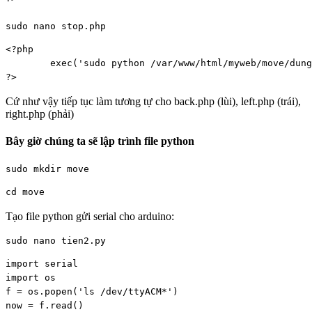
sudo nano stop.php
<?php

        exec('sudo python /var/www/html/myweb/move/dung
?>
Cứ như vậy tiếp tục làm tương tự cho back.php (lùi), left.php (trái),
right.php (phải)
Bây giờ chúng ta sẽ lập trình file python
sudo mkdir move
cd move
Tạo file python gửi serial cho arduino:
sudo nano tien2.py
import serial

import os

f = os.popen('ls /dev/ttyACM*')

now = f.read()
