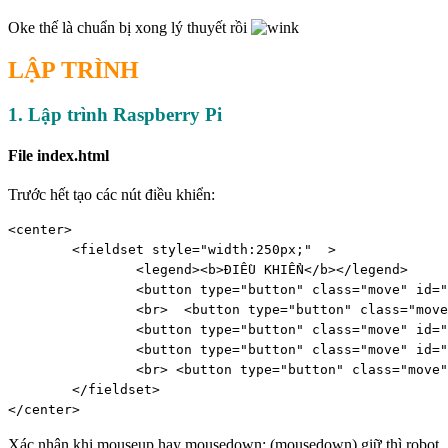
Oke thế là chuẩn bị xong lý thuyết rồi
LẬP TRÌNH
1. Lập trình Raspberry Pi
File index.html
Trước hết tạo các nút điều khiển:
<center>

	<fieldset style="width:250px;"  > 

		<legend><b>ĐIỀU KHIỂN</b></legend>

		<button type="button" class="move" id="clickF">Tiến</button><br>   // các bạn nhớ kĩ cái "id" nhá

  		<br>  <button type="button" class="move" id="clickL">Trái</button>&nbsp;&nbsp;&nbsp;&nbsp;&nbsp;

 		<button type="button" class="move" id="clickC">Còi</button>&nbsp;&nbsp;&nbsp;&nbsp;&nbsp;

 		<button type="button" class="move" id="clickR">Phải</button><br>

  		<br> <button type="button" class="move" id="clickB">&nbsp;Lùi&nbsp;</button><br>

 	</fieldset> 

</center>
Xác nhận khi mouseup hay mousedown: (mousedown) giữ thì robot