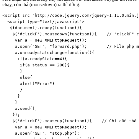
chạy, còn thả (mousedown) ra thì dừng:
<script src="http://code.jquery.com/jquery-1.11.0.min.j
  <script type="text/javascript">

   $(document).ready(function(){

    $('#clickF').mousedown(function(){    // "clickF" c
     var a = new XMLHttpRequest();   

     a.open("GET", "forward.php");        // File php m
     a.onreadystatechange=function(){ 

      if(a.readyState==4){

       if(a.status == 200){

       }

       else{

       alert("Error")

       }

      }

     }

     a.send();

    });

    $('#clickF').mouseup(function(){    // Chỉ cần thả 
     var a = new XMLHttpRequest();

     a.open("GET", "stop.php");
