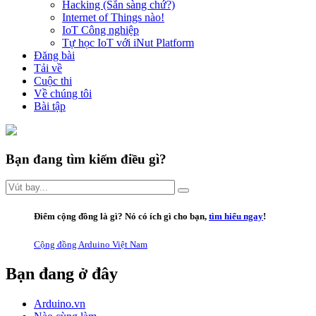
Hacking (Sẵn sàng chứ?)
Internet of Things nào!
IoT Công nghiệp
Tự học IoT với iNut Platform
Đăng bài
Tải về
Cuộc thi
Về chúng tôi
Bài tập
Bạn đang tìm kiếm điều gì?
Điểm cộng đồng là gì
? Nó có ích gì cho bạn,
tìm hiểu ngay
!
Cộng đồng Arduino Việt Nam
Bạn đang ở đây
Arduino.vn