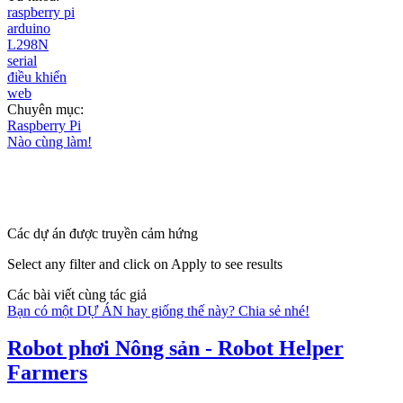
raspberry pi
arduino
L298N
serial
điều khiển
web
Chuyên mục:
Raspberry Pi
Nào cùng làm!
Các dự án được truyền cảm hứng
Select any filter and click on Apply to see results
Các bài viết cùng tác giả
Bạn có một DỰ ÁN hay giống thế này? Chia sẻ nhé!
Robot phơi Nông sản - Robot Helper
Farmers