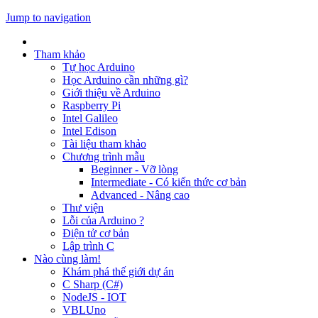
Jump to navigation
Tham khảo
Tự học Arduino
Học Arduino cần những gì?
Giới thiệu về Arduino
Raspberry Pi
Intel Galileo
Intel Edison
Tài liệu tham khảo
Chương trình mẫu
Beginner - Vỡ lòng
Intermediate - Có kiến thức cơ bản
Advanced - Nâng cao
Thư viện
Lỗi của Arduino ?
Điện tử cơ bản
Lập trình C
Nào cùng làm!
Khám phá thế giới dự án
C Sharp (C#)
NodeJS - IOT
VBLUno