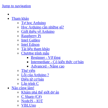
Jump to navigation
Tham khảo
Tự học Arduino
Học Arduino cần những gì?
Giới thiệu về Arduino
Raspberry Pi
Intel Galileo
Intel Edison
Tài liệu tham khảo
Chương trình mẫu
Beginner - Vỡ lòng
Intermediate - Có kiến thức cơ bản
Advanced - Nâng cao
Thư viện
Lỗi của Arduino ?
Điện tử cơ bản
Lập trình C
Nào cùng làm!
Khám phá thế giới dự án
C Sharp (C#)
NodeJS - IOT
VBLUno