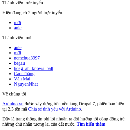
Thành viên trực tuyến
Hiện đang có 2 người trực tuyến.
mới
anle
Thành viên mới
anle
mới
nemchua3997
begau
hoag_ah_knows_ball
Cao Thắng
Văn Mai
NguyenNhat
Về chúng tôi
Arduino.vn
được xây dựng trên nền tảng Drupal 7, phiên bản hiện
tại 2.3 tên mã
Chia sẻ tình yêu với Arduino
.
Đây là trang thông tin phi lợi nhuận ra đời hướng tới cộng đồng trẻ,
những chủ nhân tương lai của đất nước.
Tìm hiểu thêm