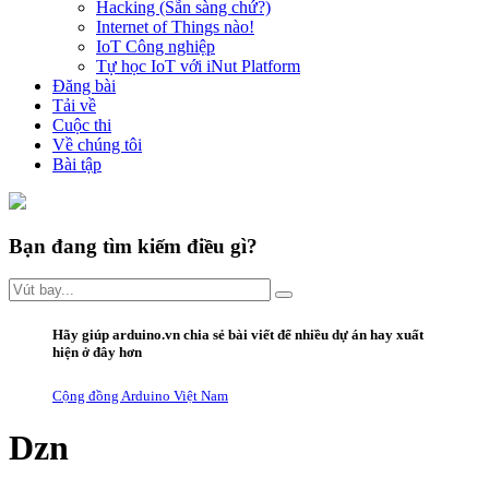
Hacking (Sẵn sàng chứ?)
Internet of Things nào!
IoT Công nghiệp
Tự học IoT với iNut Platform
Đăng bài
Tải về
Cuộc thi
Về chúng tôi
Bài tập
Bạn đang tìm kiếm điều gì?
Hãy giúp arduino.vn
chia sẻ bài viết
để nhiều dự án hay xuất
hiện ở đây hơn
Cộng đồng Arduino Việt Nam
Dzn