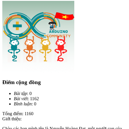
Điểm cộng đồng
Bài tập
: 0
Bài viết
: 1162
Bình luận
: 0
Tổng điểm: 1160
Giới thiệu:
Chào các bạn,mình tên là Nguyễn Hoàng Đạt, một người con của