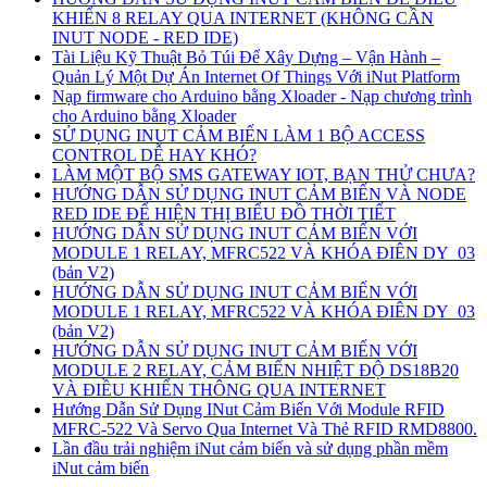
KHIỂN 8 RELAY QUA INTERNET (KHÔNG CẦN
INUT NODE - RED IDE)
Tài Liệu Kỹ Thuật Bỏ Túi Để Xây Dựng – Vận Hành –
Quản Lý Một Dự Án Internet Of Things Với iNut Platform
Nạp firmware cho Arduino bằng Xloader - Nạp chương trình
cho Arduino bằng Xloader
SỬ DỤNG INUT CẢM BIẾN LÀM 1 BỘ ACCESS
CONTROL DỄ HAY KHÓ?
LÀM MỘT BỘ SMS GATEWAY IOT, BẠN THỬ CHƯA?
HƯỚNG DẪN SỬ DỤNG INUT CẢM BIẾN VÀ NODE
RED IDE ĐỂ HIỆN THỊ BIỂU ĐỒ THỜI TIẾT
HƯỚNG DẪN SỬ DỤNG INUT CẢM BIẾN VỚI
MODULE 1 RELAY, MFRC522 VÀ KHÓA ĐIÊN DY_03
(bản V2)
HƯỚNG DẪN SỬ DỤNG INUT CẢM BIẾN VỚI
MODULE 1 RELAY, MFRC522 VÀ KHÓA ĐIÊN DY_03
(bản V2)
HƯỚNG DẪN SỬ DỤNG INUT CẢM BIẾN VỚI
MODULE 2 RELAY, CẢM BIẾN NHIỆT ĐỘ DS18B20
VÀ ĐIỀU KHIỂN THÔNG QUA INTERNET
Hướng Dẫn Sử Dụng INut Cảm Biến Với Module RFID
MFRC-522 Và Servo Qua Internet Và Thẻ RFID RMD8800.
Lần đầu trải nghiệm iNut cảm biến và sử dụng phần mềm
iNut cảm biến