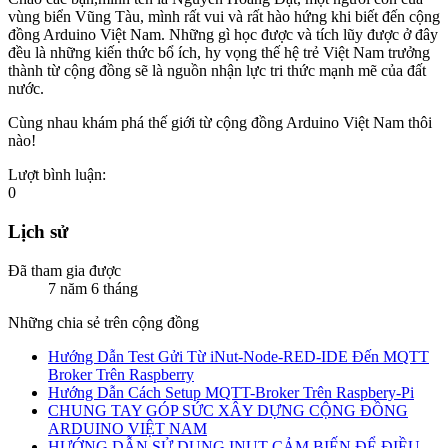
vùng biển Vũng Tàu, mình rất vui và rất hào hứng khi biết đến cộng
đồng Arduino Việt Nam. Những gì học được và tích lũy được ở đây
đều là những kiến thức bổ ích, hy vọng thế hệ trẻ Việt Nam trưởng
thành từ cộng đồng sẽ là nguồn nhận lực tri thức mạnh mẽ của đất
nước.
Cùng nhau khám phá thế giới từ cộng đồng Arduino Việt Nam thôi
nào!
Lượt bình luận:
0
Lịch sử
Đã tham gia được
7 năm 6 tháng
Những chia sẻ trên cộng đồng
Hướng Dẫn Test Gửi Từ iNut-Node-RED-IDE Đến MQTT
Broker Trên Raspberry
Hướng Dẫn Cách Setup MQTT-Broker Trên Raspbery-Pi
CHUNG TAY GÓP SỨC XÂY DỰNG CỘNG ĐỒNG
ARDUINO VIỆT NAM
HƯỚNG DẪN SỬ DỤNG INUT CẢM BIẾN ĐỂ ĐIỀU