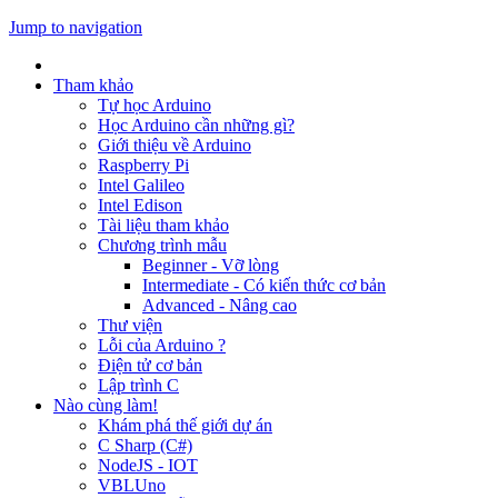
Jump to navigation
Tham khảo
Tự học Arduino
Học Arduino cần những gì?
Giới thiệu về Arduino
Raspberry Pi
Intel Galileo
Intel Edison
Tài liệu tham khảo
Chương trình mẫu
Beginner - Vỡ lòng
Intermediate - Có kiến thức cơ bản
Advanced - Nâng cao
Thư viện
Lỗi của Arduino ?
Điện tử cơ bản
Lập trình C
Nào cùng làm!
Khám phá thế giới dự án
C Sharp (C#)
NodeJS - IOT
VBLUno