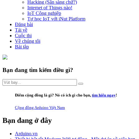
Hacking (Sẵn sàng chứ?)
Internet of Things nào!
IoT Công nghiệp
Tự học IoT với iNut Platform
Đăng bài
Tải về
Cuộc thi
Về chúng tôi
Bài tập
Bạn đang tìm kiếm điều gì?
Điểm cộng đồng là gì
? Nó có ích gì cho bạn,
tìm hiểu ngay
!
Cộng đồng Arduino Việt Nam
Bạn đang ở đây
Arduino.vn