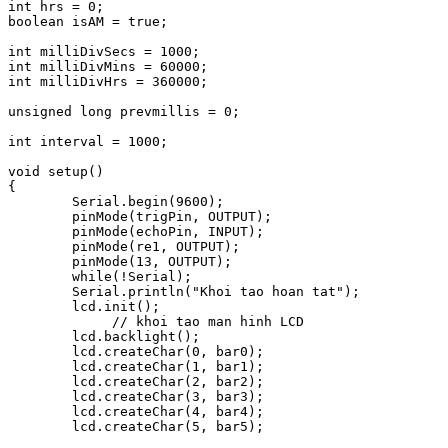
int hrs = 0;

boolean isAM = true;

int milliDivSecs = 1000;

int milliDivMins = 60000;

int milliDivHrs = 360000;

unsigned long prevmillis = 0;

int interval = 1000;

void setup()

{

	Serial.begin(9600);

	pinMode(trigPin, OUTPUT);

	pinMode(echoPin, INPUT);

	pinMode(re1, OUTPUT);

	pinMode(13, OUTPUT);

	while(!Serial);

	Serial.println("Khoi tao hoan tat");

	lcd.init();

	     // khoi tao man hinh LCD

	lcd.backlight();

	lcd.createChar(0, bar0);

	lcd.createChar(1, bar1);

	lcd.createChar(2, bar2);

	lcd.createChar(3, bar3);

	lcd.createChar(4, bar4);

	lcd.createChar(5, bar5);
