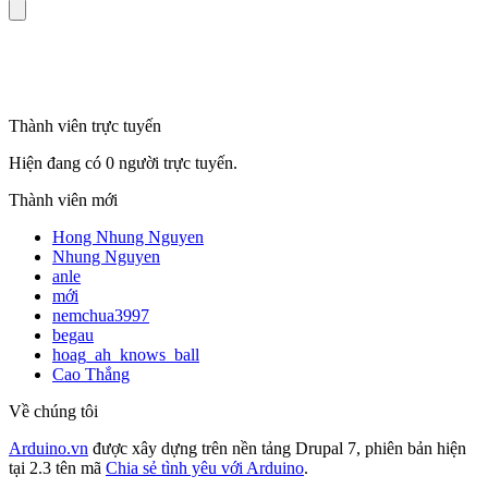
mã số thuế
Thành viên trực tuyến
Hiện đang có 0 người trực tuyến.
Thành viên mới
Hong Nhung Nguyen
Nhung Nguyen
anle
mới
nemchua3997
begau
hoag_ah_knows_ball
Cao Thắng
Về chúng tôi
Arduino.vn
được xây dựng trên nền tảng Drupal 7, phiên bản hiện
tại 2.3 tên mã
Chia sẻ tình yêu với Arduino
.