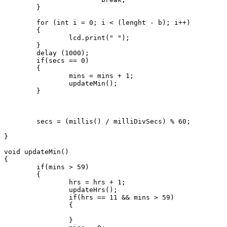
	}

	for (int i = 0; i < (lenght - b); i++)

	{

		lcd.print(" ");

	}

	delay (1000);

	if(secs == 0)

	{

		mins = mins + 1;

		updateMin();

	}

	secs = (millis() / milliDivSecs) % 60;

}

void updateMin()

{

	if(mins > 59)

	{

		hrs = hrs + 1;

		updateHrs();

		if(hrs == 11 && mins > 59)

		{

		}
