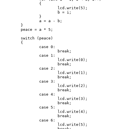
		{

			lcd.write(5);

			b = i;

		}

		a = a - b;

	}

	peace = a * 5;

	switch (peace)

	{

		case 0:

			break;

		case 1:

			lcd.write(0);

			break;

		case 2:

			lcd.write(1);

			break;

		case 3:

			lcd.write(2);

			break;

		case 4:

			lcd.write(3);

			break;

		case 5:

			lcd.write(4);

			break;

		case 6:

			lcd.write(5);

			break;
