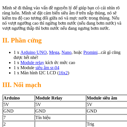
Mình sẽ đi thẳng vào vấn đề nguyên lý để giúp bạn có cái nhìn rõ
ràng luôn. Mình sẽ đặt cảm biến siêu âm ở trên nắp thùng, nó sẽ
kiểm tra độ cao tương đối giữa nó và mực nước trong thùng. Nếu
nó vượt ngưỡng cao thì ngừng bơm nước (nếu đang bơm nước) và
vượt ngưỡng thấp thì bơm nước nếu đang ngưng bơm nước.
II. Phần cứng
1 x
Arduino UNO
,
Mega
,
Nano
, hoặc
Promini
...cái gì cũng
được hết nhé!
1 x
Module relay
kích ức mức cao
1 x Module
siêu âm sr-04
1 x Màn hình I2C LCD (
16x2
)
III. Nối mạch
Arduino
Module Relay
Module siêu âm
5V
5V
5V
GND
GND
GND
7
Tín hiệu
2
Trig