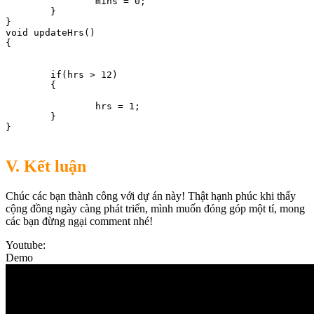
		mins = 0;

	}

}

void updateHrs()

{

	if(hrs > 12)

	{

		hrs = 1;

	}

}

V. Kết luận
Chúc các bạn thành công với dự án này! Thật hạnh phúc khi thấy
cộng đồng ngày càng phát triển, mình muốn đóng góp một tí, mong
các bạn đừng ngại comment nhé!
Youtube:
Demo