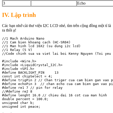
3
Echo
IV. Lập trình
Các bạn nhớ cài thư viện I2C LCD nhé, tìm trên cộng đồng một tí là
ra thôi ạ!
//1 Mach Arduino Nano

//1 Cam bien khoang cach (HC-SR04)

//1 Man hinh lcd 16X2 (su dung i2c lcd)

//1 Relay (5 V)

//Code chinh sua va viet lai boi Kenny Nguyen (Toi yeu 
#include <Wire.h>

#include <LiquidCrystal_I2C.h>

#include <SPI.h>

#define BACKLIGHT_PIN     13

const int chipSelect = 4;

#define trigPin 2 // Chan triger cua cam bien gan vao p
#define echoPin 3  // chan echo cua cam bien gan vao pi
#define re1 7 // pin for relay

//#define re2 8

#define lenght 16.0 // chieu dai 16 cot cua man hinh

double percent = 100.0;

unsigned char b;

unsigned int peace;
