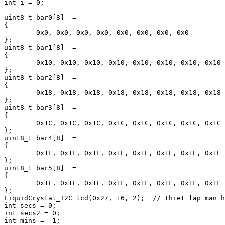
int i = 0;

uint8_t bar0[8]  =

{

	0x0, 0x0, 0x0, 0x0, 0x0, 0x0, 0x0, 0x0

};

uint8_t bar1[8]  =

{

	0x10, 0x10, 0x10, 0x10, 0x10, 0x10, 0x10, 0x10

};

uint8_t bar2[8]  =

{

	0x18, 0x18, 0x18, 0x18, 0x18, 0x18, 0x18, 0x18

};

uint8_t bar3[8]  =

{

	0x1C, 0x1C, 0x1C, 0x1C, 0x1C, 0x1C, 0x1C, 0x1C

};

uint8_t bar4[8]  =

{

	0x1E, 0x1E, 0x1E, 0x1E, 0x1E, 0x1E, 0x1E, 0x1E

};

uint8_t bar5[8]  =

{

	0x1F, 0x1F, 0x1F, 0x1F, 0x1F, 0x1F, 0x1F, 0x1F

};

LiquidCrystal_I2C lcd(0x27, 16, 2);  // thiet lap man h
int secs = 0;

int secs2 = 0;

int mins = -1;
