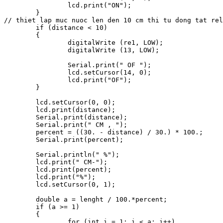
		lcd.print("ON");

	}

// thiet lap muc nuoc len den 10 cm thi tu dong tat rel
	if (distance < 10)

	{

		digitalWrite (re1, LOW);

		digitalWrite (13, LOW);

		Serial.print(" OF ");

		lcd.setCursor(14, 0);

		lcd.print("OF");

	}

	lcd.setCursor(0, 0);

	lcd.print(distance);

	Serial.print(distance);

	Serial.print(" CM , ");

	percent = ((30. - distance) / 30.) * 100.;

	Serial.print(percent);

	Serial.println(" %");

	lcd.print(" CM-");

	lcd.print(percent);

	lcd.print("%");

	lcd.setCursor(0, 1);

	double a = lenght / 100.*percent;

	if (a >= 1)

	{

		for (int i = 1; i < a; i++)
