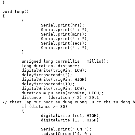
}

void loop()

{

	{

		Serial.print(hrs);

		Serial.print(" : ");

		Serial.print(mins);

		Serial.print(" : ");

		Serial.print(secs);

		Serial.print(" , ");

	}

	unsigned long currmillis = millis();

	long duration, distance;

	digitalWrite(trigPin, LOW);

	delayMicroseconds(2);

	digitalWrite(trigPin, HIGH);

	delayMicroseconds(10);

	digitalWrite(trigPin, LOW);

	duration = pulseIn(echoPin, HIGH);

	distance = (duration / 2) / 29.1;

// thiet lap muc nuoc su dung xuong 30 cm thi tu dong b
	if (distance >= 30)

	{

		digitalWrite (re1, HIGH);

		digitalWrite (13 , HIGH);

		Serial.print(" ON ");

		lcd.setCursor(14, 0);
