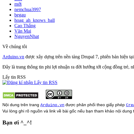
mới
nemchua3997
begau
hoag_ah_knows_ball
Cao Thắng
Văn Mai
NguyenNhat
Về chúng tôi
Arduino.vn
được xây dựng trên nền tảng Drupal 7, phiên bản hiện tạ
Đây là trang thông tin phi lợi nhuận ra đời hướng tới cộng đồng trẻ,
Lấy tin RSS
Nội dung trên trang
được phân phối theo giấy phép
Arduino.vn
Cre
Vui lòng ghi rõ nguồn và link về bài gốc nếu bạn tham khảo nội dung
Bạn ơi ^_^!