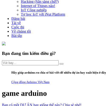
Hacking (Sẵn sàng chứ?)
Internet of Things nào!
IoT Công nghiệp
Tự học IoT với iNut Platform
Đăng bài
Tải về
Cuộc thi
Về chúng tôi
Bài tập
Bạn đang tìm kiếm điều gì?
Hãy giúp arduino.vn
chia sẻ bài viết
để nhiều dự án hay xuất hiện ở đâ
Cộng đồng Arduino Việt Nam
game arduino
Bạn có một DỰ ÁN hay giống thế này? Chia sẻ nhé!