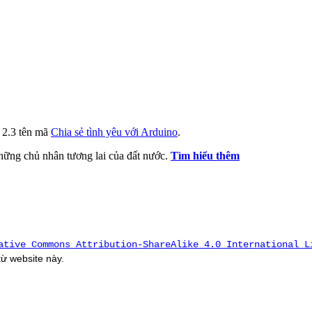
i 2.3 tên mã
Chia sẻ tình yêu với Arduino
.
 những chủ nhân tương lai của đất nước.
Tìm hiểu thêm
ative Commons Attribution-ShareAlike 4.0 International L
 từ
website
này.