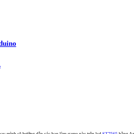
duino
o
ay mình sẽ hướng dẫn các bạn làm game này trên lcd
ST7565
bằng Ar