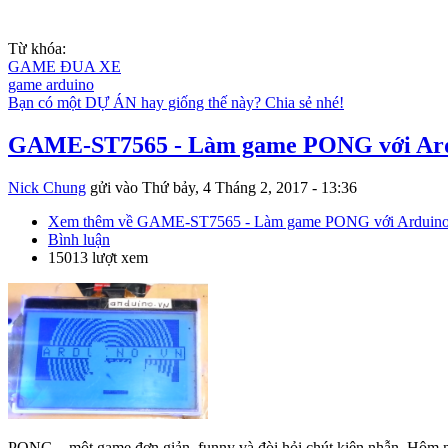
Từ khóa:
GAME ĐUA XE
game arduino
Bạn có một DỰ ÁN hay giống thế này? Chia sẻ nhé!
GAME-ST7565 - Làm game PONG với Ar
Nick Chung
gửi vào
Thứ bảy, 4 Tháng 2, 2017 - 13:36
Xem thêm
về GAME-ST7565 - Làm game PONG với Arduin
Bình luận
15013 lượt xem
PONG – một game đơn giản, funny và đòi hỏi chút kiên nhẫn. Hôm n