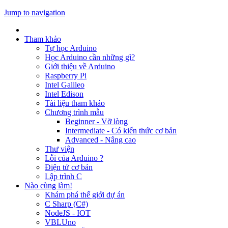
Jump to navigation
Tham khảo
Tự học Arduino
Học Arduino cần những gì?
Giới thiệu về Arduino
Raspberry Pi
Intel Galileo
Intel Edison
Tài liệu tham khảo
Chương trình mẫu
Beginner - Vỡ lòng
Intermediate - Có kiến thức cơ bản
Advanced - Nâng cao
Thư viện
Lỗi của Arduino ?
Điện tử cơ bản
Lập trình C
Nào cùng làm!
Khám phá thế giới dự án
C Sharp (C#)
NodeJS - IOT
VBLUno