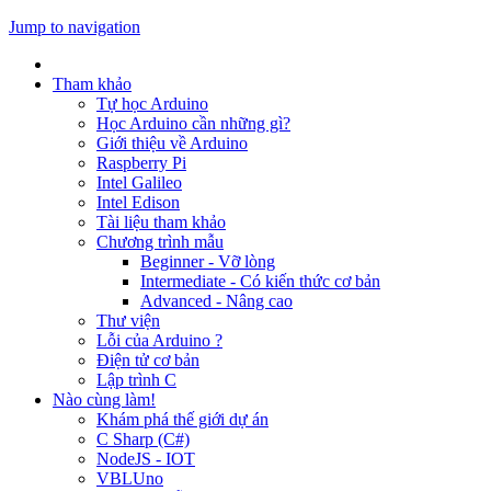
Jump to navigation
Tham khảo
Tự học Arduino
Học Arduino cần những gì?
Giới thiệu về Arduino
Raspberry Pi
Intel Galileo
Intel Edison
Tài liệu tham khảo
Chương trình mẫu
Beginner - Vỡ lòng
Intermediate - Có kiến thức cơ bản
Advanced - Nâng cao
Thư viện
Lỗi của Arduino ?
Điện tử cơ bản
Lập trình C
Nào cùng làm!
Khám phá thế giới dự án
C Sharp (C#)
NodeJS - IOT
VBLUno