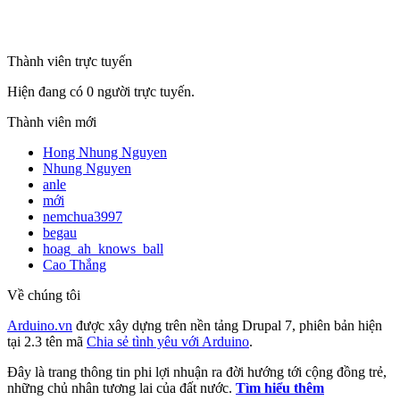
mã số thuế
Thành viên trực tuyến
Hiện đang có 0 người trực tuyến.
Thành viên mới
Hong Nhung Nguyen
Nhung Nguyen
anle
mới
nemchua3997
begau
hoag_ah_knows_ball
Cao Thắng
Về chúng tôi
Arduino.vn
được xây dựng trên nền tảng Drupal 7, phiên bản hiện
tại 2.3 tên mã
Chia sẻ tình yêu với Arduino
.
Đây là trang thông tin phi lợi nhuận ra đời hướng tới cộng đồng trẻ,
những chủ nhân tương lai của đất nước.
Tìm hiểu thêm