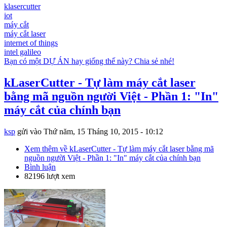
klasercutter
iot
máy cắt
máy cắt laser
internet of things
intel galileo
Bạn có một DỰ ÁN hay giống thế này? Chia sẻ nhé!
kLaserCutter - Tự làm máy cắt laser
bằng mã nguồn người Việt - Phần 1: "In"
máy cắt của chính bạn
ksp
gửi vào
Thứ năm, 15 Tháng 10, 2015 - 10:12
Xem thêm
về kLaserCutter - Tự làm máy cắt laser bằng mã
nguồn người Việt - Phần 1: "In" máy cắt của chính bạn
Bình luận
82196 lượt xem