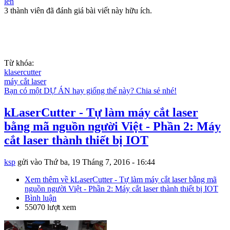
lên
3 thành viên đã đánh giá bài viết này hữu ích.
Từ khóa:
klasercutter
máy cắt laser
Bạn có một DỰ ÁN hay giống thế này? Chia sẻ nhé!
kLaserCutter - Tự làm máy cắt laser
bằng mã nguồn người Việt - Phần 2: Máy
cắt laser thành thiết bị IOT
ksp
gửi vào
Thứ ba, 19 Tháng 7, 2016 - 16:44
Xem thêm
về kLaserCutter - Tự làm máy cắt laser bằng mã
nguồn người Việt - Phần 2: Máy cắt laser thành thiết bị IOT
Bình luận
55070 lượt xem