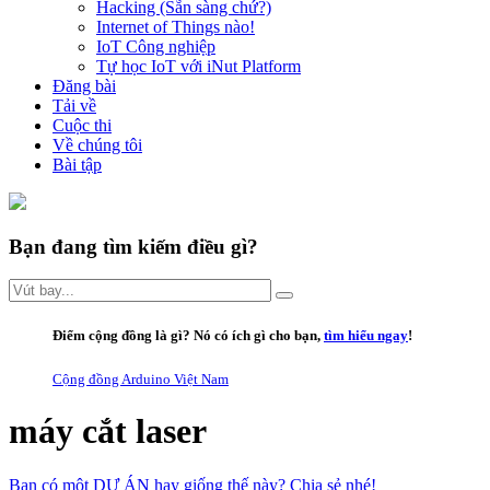
Hacking (Sẵn sàng chứ?)
Internet of Things nào!
IoT Công nghiệp
Tự học IoT với iNut Platform
Đăng bài
Tải về
Cuộc thi
Về chúng tôi
Bài tập
Bạn đang tìm kiếm điều gì?
Điểm cộng đồng là gì
? Nó có ích gì cho bạn,
tìm hiểu ngay
!
Cộng đồng Arduino Việt Nam
máy cắt laser
Bạn có một DỰ ÁN hay giống thế này? Chia sẻ nhé!